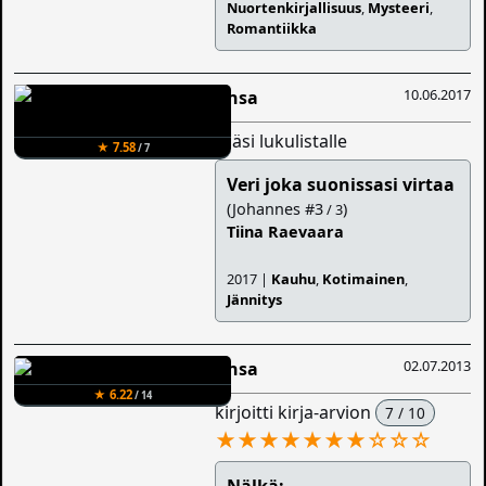
Nuortenkirjallisuus
,
Mysteeri
,
Romantiikka
10.06.2017
Ansa
lisäsi lukulistalle
★ 7.58
/ 7
Veri joka suonissasi virtaa
(Johannes #3
)
/ 3
Tiina Raevaara
2017 |
Kauhu
,
Kotimainen
,
Jännitys
02.07.2013
Ansa
★ 6.22
/ 14
kirjoitti kirja-arvion
7 / 10
★★★★★★★
☆
☆
☆