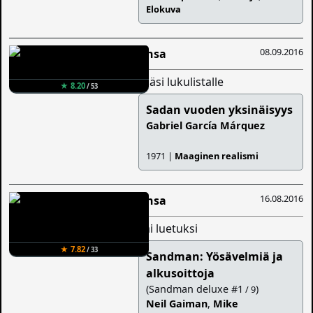
Elokuva
08.09.2016
Ansa
lisäsi lukulistalle
★ 8.20
/ 53
Sadan vuoden yksinäisyys
Gabriel García Márquez
1971 |
Maaginen realismi
16.08.2016
Ansa
sai luetuksi
★ 7.82
/ 33
Sandman: Yösävelmiä ja
alkusoittoja
(Sandman deluxe #1
)
/ 9
Neil Gaiman
,
Mike