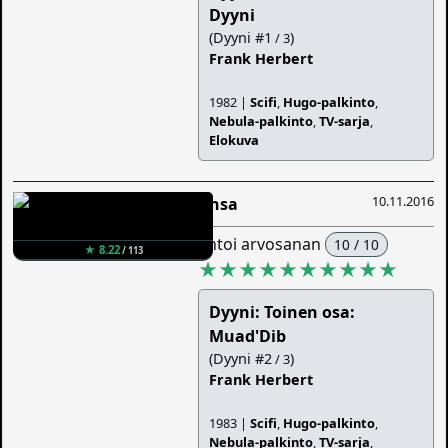
Dyyni
(Dyyni #1
)
/ 3
Frank Herbert
1982 |
Scifi
,
Hugo-palkinto
,
Nebula-palkinto
,
TV-sarja
,
Elokuva
10.11.2016
Ansa
antoi arvosanan
10 / 10
★ 8.22
/ 113
★★★★★★★★★★
Dyyni: Toinen osa:
Muad'Dib
(Dyyni #2
)
/ 3
Frank Herbert
1983 |
Scifi
,
Hugo-palkinto
,
Nebula-palkinto
,
TV-sarja
,