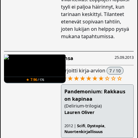
tyyli ei paljoa häirinnyt, kun
tarinaan keskittyi. Tilanteet
etenevät sopivaan tahtiin,
joten lukijan on helppo pysyä
mukana tapahtumissa.
25.09.2013
Ansa
kirjoitti kirja-arvion
7 / 10
★★★★★★★
☆
☆
☆
★ 7.96
/ 176
Pandemonium: Rakkaus
on kapinaa
(Delirium-trilogia)
Lauren Oliver
2012 |
Scifi
,
Dystopia
,
Nuortenkirjallisuus