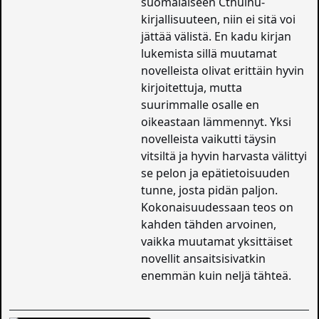
suomalaiseen Cthulhu-
kirjallisuuteen, niin ei sitä voi
jättää välistä. En kadu kirjan
lukemista sillä muutamat
novelleista olivat erittäin hyvin
kirjoitettuja, mutta
suurimmalle osalle en
oikeastaan lämmennyt. Yksi
novelleista vaikutti täysin
vitsiltä ja hyvin harvasta välittyi
se pelon ja epätietoisuuden
tunne, josta pidän paljon.
Kokonaisuudessaan teos on
kahden tähden arvoinen,
vaikka muutamat yksittäiset
novellit ansaitsisivatkin
enemmän kuin neljä tähteä.