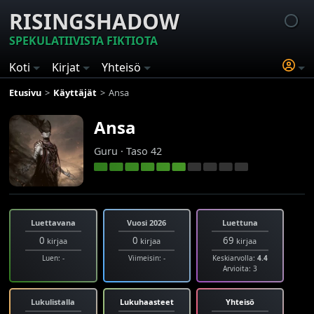
RISINGSHADOW
SPEKULATIIVISTA FIKTIOTA
Koti
Kirjat
Yhteisö
Etusivu
Käyttäjät
Ansa
Ansa
Guru · Taso 42
Luettavana
Vuosi 2026
Luettuna
0
0
69
kirjaa
kirjaa
kirjaa
Luen: -
Viimeisin: -
Keskiarvolla:
4.4
Arvioita: 3
Lukulistalla
Lukuhaasteet
Yhteisö