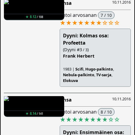
10.11.2016
Ansa
antoi arvosanan
7 / 10
★ 8.12
/ 108
★★★★★★★
☆
☆
☆
Dyyni: Kolmas osa:
Profeetta
(Dyyni #3
)
/ 3
Frank Herbert
1983 |
Scifi
,
Hugo-palkinto
,
Nebula-palkinto
,
TV-sarja
,
Elokuva
10.11.2016
Ansa
antoi arvosanan
8 / 10
★ 8.14
/ 141
★★★★★★★★
☆
☆
Dyyni: Ensimmäinen osa: