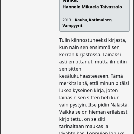
Nälkä:
Hannele Mikaela Taivassalo
2013 |
Kauhu
,
Kotimainen
,
Vampyyrit
Tulin kiinnostuneeksi kirjasta,
kun näin sen ensimmäisen
kerran kirjastossa. Lainaksi
asti en ottanut, mutta ilmoitin
sen sitten
kesälukuhaasteeseen. Tämä
merkitsi sitä, että minun pitäisi
lukea kyseinen kirja, joten
lainasin sen sitten heti kun
vain pystyin. Itse pidin Nälästä.
Vaikka se on hieman erilaisesti
kirjoitettu, on se silti
tarinaltaan maukas ja
vivahteikas. Loppujen lopuksi