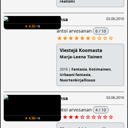
realismi
02.06.2016
Ansa
★ 6.32
/ 16
antoi arvosanan
6 / 10
★★★★★★
☆
☆
☆
☆
Viestejä Koomasta
Marja-Leena Tiainen
2016 |
Fantasia
,
Kotimainen
,
Urbaani fantasia
,
Nuortenkirjallisuus
02.06.2016
Ansa
antoi arvosanan
4 / 10
★★★★
☆
☆
☆
☆
☆
☆
★ 6.58
/ 14