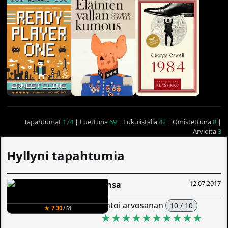
Tapahtumat
174
| Luettuna
69
| Lukulistalla
42
| Omistettuna
8
|
Arvioita
3
Hyllyni tapahtumia
12.07.2017
Ansa
antoi arvosanan
10 / 10
★ 7.30
/ 51
★★★★★★★★★★