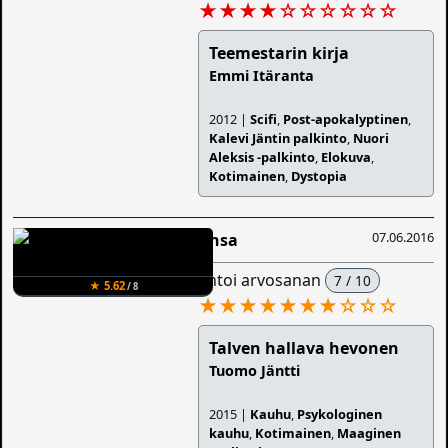
★★★★
☆
☆
☆
☆
☆
☆
Teemestarin kirja
Emmi Itäranta
2012 |
Scifi
,
Post-apokalyptinen
,
Kalevi Jäntin palkinto
,
Nuori
Aleksis -palkinto
,
Elokuva
,
Kotimainen
,
Dystopia
07.06.2016
Ansa
antoi arvosanan
7 / 10
★ 5.62
/ 8
★★★★★★★
☆
☆
☆
Talven hallava hevonen
Tuomo Jäntti
2015 |
Kauhu
,
Psykologinen
kauhu
,
Kotimainen
,
Maaginen