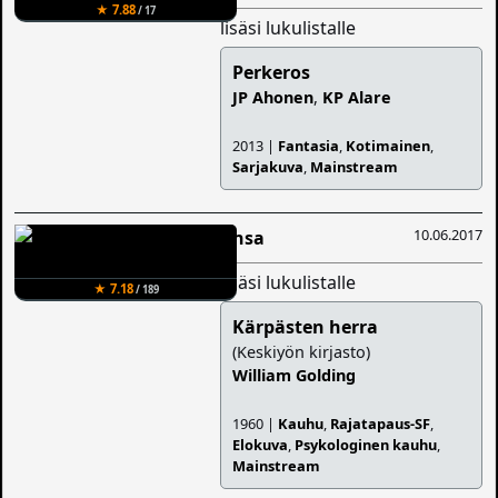
★ 7.88
/ 17
lisäsi lukulistalle
Perkeros
JP Ahonen
,
KP Alare
2013 |
Fantasia
,
Kotimainen
,
Sarjakuva
,
Mainstream
10.06.2017
Ansa
lisäsi lukulistalle
★ 7.18
/ 189
Kärpästen herra
(Keskiyön kirjasto)
William Golding
1960 |
Kauhu
,
Rajatapaus-SF
,
Elokuva
,
Psykologinen kauhu
,
Mainstream