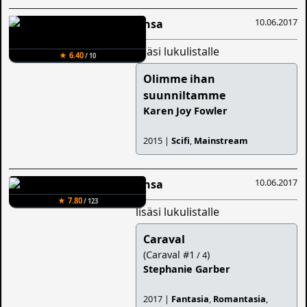
10.06.2017
Ansa
lisäsi lukulistalle
★ 6.40
/ 10
Olimme ihan
suunniltamme
Karen Joy Fowler
2015 |
Scifi
,
Mainstream
10.06.2017
Ansa
★ 7.80
/ 123
lisäsi lukulistalle
Caraval
(Caraval #1
)
/ 4
Stephanie Garber
2017 |
Fantasia
,
Romantasia
,