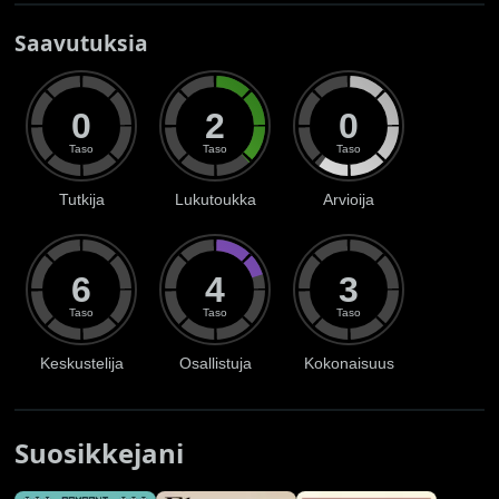
Saavutuksia
0
2
0
Taso
Taso
Taso
Tutkija
Lukutoukka
Arvioija
6
4
3
Taso
Taso
Taso
Keskustelija
Osallistuja
Kokonaisuus
Suosikkejani