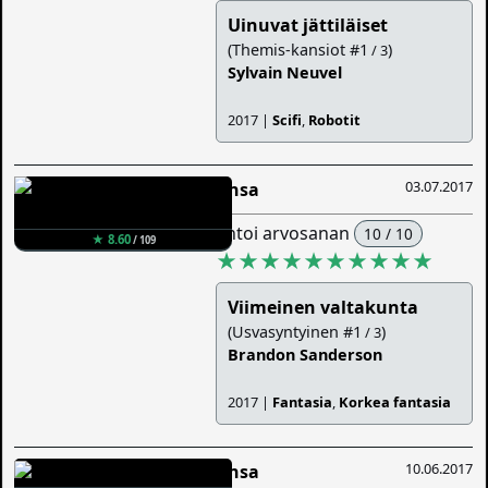
Uinuvat jättiläiset
(Themis-kansiot #1
)
/ 3
Sylvain Neuvel
2017 |
Scifi
,
Robotit
03.07.2017
Ansa
antoi arvosanan
10 / 10
★ 8.60
/ 109
★★★★★★★★★★
Viimeinen valtakunta
(Usvasyntyinen #1
)
/ 3
Brandon Sanderson
2017 |
Fantasia
,
Korkea fantasia
10.06.2017
Ansa