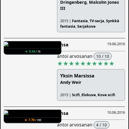
Dringenberg
,
Malcolm Jones
III
2015 |
Fantasia
,
TV-sarja
,
Synkkä
fantasia
,
Sarjakuva
19.06.2016
Ansa
★ 8.44
/ 74
antoi arvosanan
10 / 10
★★★★★★★★★★
Yksin Marsissa
Andy Weir
2015 |
Scifi
,
Elokuva
,
Kova scifi
10.06.2016
Ansa
★ 7.70
/ 189
antoi arvosanan
4 / 10