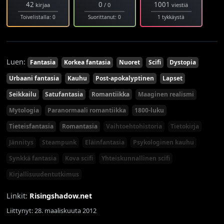
42
0
1001
kirjaa
/ 0
viestiä
Toivelistalla: 0
Suorittanut: 0
1 tykkäystä
Luen:
Fantasia
Korkea fantasia
Nuoret
Scifi
Dystopia
Urbaani fantasia
Kauhu
Post-apokalyptinen
Lapset
Seikkailu
Satufantasia
Romantiikka
Maaginen realismi
Mytologia
Paranormaali romantiikka
1800-luku
Tieteisfantasia
Romantasia
Vaihtoehtohistoria
Tietokirja
Jännitys
Steampunk
Eläinfantasia
Psykologinen kauhu
Synkkä fantasia
Kova scifi
Yhteiskunnallinen scifi
Kirjallisuudentutkimus
Linkit:
Risingshadow.net
Liittynyt: 28. maaliskuuta 2012