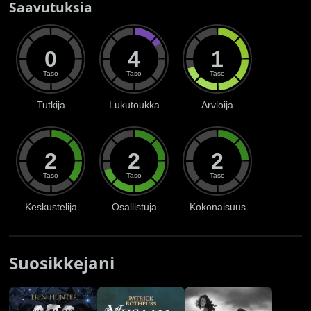
Saavutuksia
0
4
1
Taso
Taso
Taso
Tutkija
Lukutoukka
Arvioija
2
2
2
Taso
Taso
Taso
Keskustelija
Osallistuja
Kokonaisuus
Suosikkejani