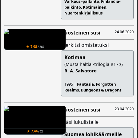
Varkaus -palkinto
,
Finlandia-
palkinto
,
Kotimainen
,
Nuortenkirjallisuus
24.06.2020
Ruosteinen susi
merkitsi omistetuksi
★ 7.98
/ 260
Kotimaa
(Musta haltia -trilogia #1
)
/ 3
R. A. Salvatore
1995 |
Fantasia
,
Forgotten
Realms
,
Dungeons & Dragons
29.04.2020
Ruosteinen susi
lisäsi lukulistalle
★ 7.44
/ 23
Suomea lohikäärmeille