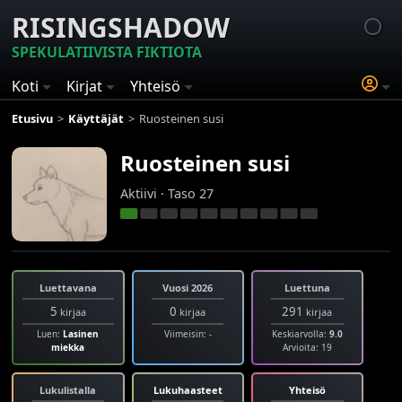
RISINGSHADOW
SPEKULATIIVISTA FIKTIOTA
Koti
Kirjat
Yhteisö
Etusivu
Käyttäjät
Ruosteinen susi
Ruosteinen susi
Aktiivi · Taso 27
Luettavana
Vuosi 2026
Luettuna
5
0
291
kirjaa
kirjaa
kirjaa
Luen:
Lasinen
Viimeisin: -
Keskiarvolla:
9.0
miekka
Arvioita: 19
Lukulistalla
Lukuhaasteet
Yhteisö