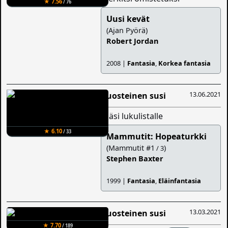
★ 7.56
/ 76
Uusi kevät
(Ajan Pyörä)
Robert Jordan
2008 |
Fantasia
,
Korkea fantasia
13.06.2021
Ruosteinen susi
lisäsi lukulistalle
★ 6.10
/ 33
Mammutit: Hopeaturkki
(Mammutit #1
)
/ 3
Stephen Baxter
1999 |
Fantasia
,
Eläinfantasia
13.03.2021
Ruosteinen susi
★ 7.70
/ 189