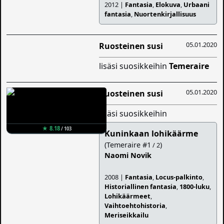
2012 |
Fantasia
,
Elokuva
,
Urbaani
fantasia
,
Nuortenkirjallisuus
05.01.2020
Ruosteinen susi
lisäsi suosikkeihin
Temeraire
05.01.2020
Ruosteinen susi
lisäsi suosikkeihin
★ 8.18
/ 103
Kuninkaan lohikäärme
(Temeraire #1
)
/ 2
Naomi Novik
2008 |
Fantasia
,
Locus-palkinto
,
Historiallinen fantasia
,
1800-luku
,
Lohikäärmeet
,
Vaihtoehtohistoria
,
Meriseikkailu