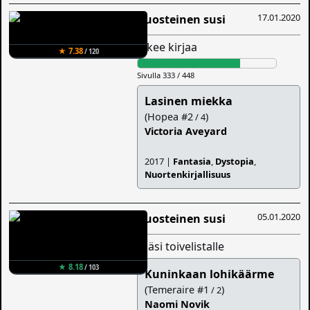
17.01.2020
Ruosteinen susi
lukee kirjaa
★ 7.38
/ 120
Sivulla 333 / 448
Lasinen miekka
(Hopea #2
)
/ 4
Victoria Aveyard
2017 |
Fantasia
,
Dystopia
,
Nuortenkirjallisuus
05.01.2020
Ruosteinen susi
lisäsi toivelistalle
★ 8.18
/ 103
Kuninkaan lohikäärme
(Temeraire #1
)
/ 2
Naomi Novik