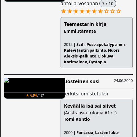
antoi arvosanan
7 / 10
★★★★★★★
☆
☆
☆
Teemestarin kirja
Emmi Itäranta
2012 |
Scifi
,
Post-apokalyptinen
,
Kalevi Jäntin palkinto
,
Nuori
Aleksis -palkinto
,
Elokuva
,
Kotimainen
,
Dystopia
24.06.2020
Ruosteinen susi
merkitsi omistetuksi
★ 6.94
/ 137
Keväällä isä sai siivet
(Austraasia-trilogia #1
)
/ 3
Tomi Kontio
2000 |
Fantasia
,
Lasten luku-