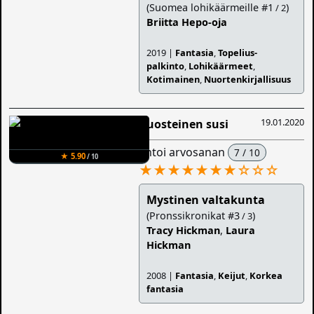
(Suomea lohikäärmeille #1
)
/ 2
Briitta Hepo-oja
2019 |
Fantasia
,
Topelius-
palkinto
,
Lohikäärmeet
,
Kotimainen
,
Nuortenkirjallisuus
19.01.2020
Ruosteinen susi
antoi arvosanan
7 / 10
★ 5.90
/ 10
★★★★★★★
☆
☆
☆
Mystinen valtakunta
(Pronssikronikat #3
)
/ 3
Tracy Hickman
,
Laura
Hickman
2008 |
Fantasia
,
Keijut
,
Korkea
fantasia