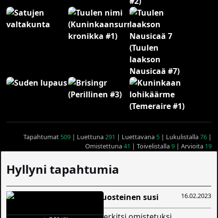
Tapahtumat
509
| Luettuna
291
| Luettavana
5
| Lukulistalla
76
|
Omistettuna
41
| Toivelistalla
9
| Arvioita
19
Hyllyni tapahtumia
16.02.2023
Ruosteinen susi
merkitsi omistetuksi