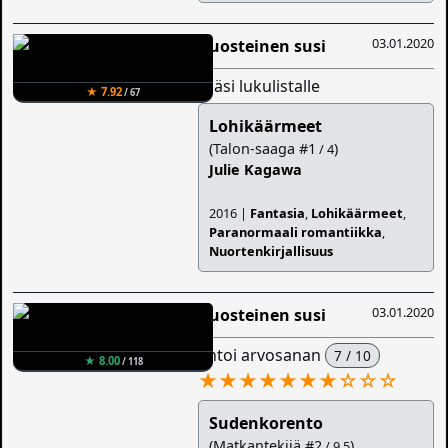
03.01.2020
Ruosteinen susi
lisäsi lukulistalle
★ 7.92
/ 67
Lohikäärmeet
(Talon-saaga #1
)
/ 4
Julie Kagawa
2016 |
Fantasia
,
Lohikäärmeet
,
Paranormaali romantiikka
,
Nuortenkirjallisuus
03.01.2020
Ruosteinen susi
antoi arvosanan
7 / 10
★ 8.00
/ 118
★★★★★★★
☆
☆
☆
Sudenkorento
(Matkantekijä #2
)
/ 9.5