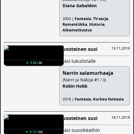
Diana Gabaldon
2003 |
Fantasia
,
TV-sarja
,
Romantiikka
,
Historia
,
Aikamatkustus
19.11.2019
Ruosteinen susi
lisäsi lukulistalle
★ 8.86
/ 68
Narrin salamurhaaja
(Narri ja Näkijä #1
)
/ 3
Robin Hobb
2018 |
Fantasia
,
Korkea fantasia
18.11.2019
Ruosteinen susi
lisäsi suosikkeihin
★ 9.12
/ 303