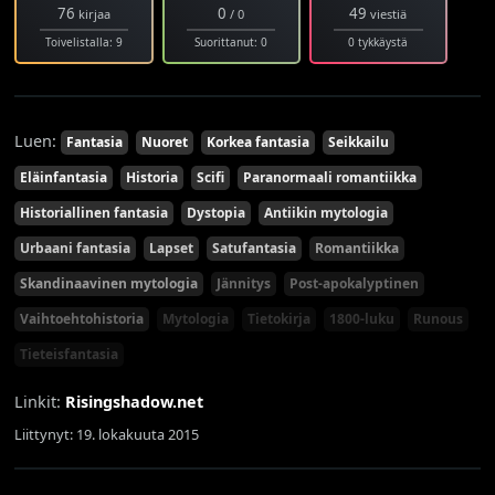
76
0
49
kirjaa
/ 0
viestiä
Toivelistalla: 9
Suorittanut: 0
0 tykkäystä
Luen:
Fantasia
Nuoret
Korkea fantasia
Seikkailu
Eläinfantasia
Historia
Scifi
Paranormaali romantiikka
Historiallinen fantasia
Dystopia
Antiikin mytologia
Urbaani fantasia
Lapset
Satufantasia
Romantiikka
Skandinaavinen mytologia
Jännitys
Post-apokalyptinen
Vaihtoehtohistoria
Mytologia
Tietokirja
1800-luku
Runous
Tieteisfantasia
Linkit:
Risingshadow.net
Liittynyt: 19. lokakuuta 2015