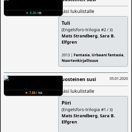
lisäsi lukulistalle
★ 8.26
/ 88
Tuli
(Engelsfors-trilogia #2
)
/ 3
Mats Strandberg
,
Sara B.
Elfgren
2013 |
Fantasia
,
Urbaani fantasia
,
Nuortenkirjallisuus
05.01.2020
Ruosteinen susi
lisäsi lukulistalle
★ 7.88
/ 164
Piiri
(Engelsfors-trilogia #1
)
/ 3
Mats Strandberg
,
Sara B.
Elfgren