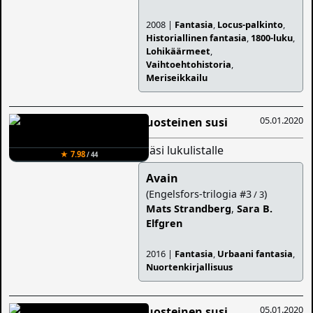
2008 |
Fantasia
,
Locus-palkinto
,
Historiallinen fantasia
,
1800-luku
,
Lohikäärmeet
,
Vaihtoehtohistoria
,
Meriseikkailu
05.01.2020
Ruosteinen susi
lisäsi lukulistalle
★ 7.98
/ 44
Avain
(Engelsfors-trilogia #3
)
/ 3
Mats Strandberg
,
Sara B.
Elfgren
2016 |
Fantasia
,
Urbaani fantasia
,
Nuortenkirjallisuus
05.01.2020
Ruosteinen susi