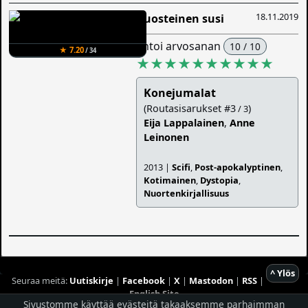
18.11.2019
Ruosteinen susi
antoi arvosanan
10 / 10
★ 7.20
/ 34
★★★★★★★★★★
Konejumalat
(Routasisarukset #3
)
/ 3
Eija Lappalainen
,
Anne
Leinonen
2013 |
Scifi
,
Post-apokalyptinen
,
Kotimainen
,
Dystopia
,
Nuortenkirjallisuus
^ Ylös
Seuraa meitä:
Uutiskirje
|
Facebook
|
X
|
Mastodon
|
RSS
|
English Site
Sivustomme käyttää evästeitä takaaksemme parhaimman