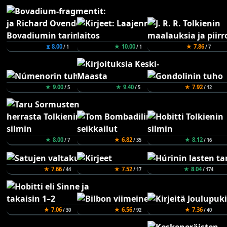
⧗ 8.00
★ 10.00
★ 7.86
/ 1
/ 1
/ 7
★ 9.00
★ 9.40
★ 7.92
/ 5
/ 5
/ 12
★ 8.00
★ 6.82
★ 8.12
/ 7
/ 35
/ 16
★ 7.66
★ 7.52
★ 8.04
/ 44
/ 17
/ 174
★ 7.06
★ 6.56
★ 7.36
/ 30
/ 92
/ 40