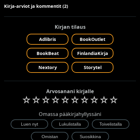
Kirja-arviot ja kommentit (2)
Kirjan tilaus
Adlibris
BookOutlet
BookBeat
FinlandiaKirja
Nextory
Storytel
Arvosanani kirjalle
☆
☆
☆
☆
☆
☆
☆
☆
☆
☆
Omassa pääkirjahyllyssäni