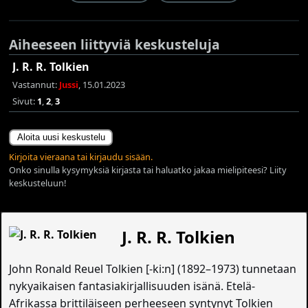
Aiheeseen liittyviä keskusteluja
J. R. R. Tolkien
Vastannut:
Jussi
, 15.01.2023
Sivut:
1
,
2
,
3
Aloita uusi keskustelu
Kirjoita vieraana tai kirjaudu sisään.
Onko sinulla kysymyksiä kirjasta tai haluatko jakaa mielipiteesi? Liity
keskusteluun!
J. R. R. Tolkien
John Ronald Reuel Tolkien [-ki:n] (1892–1973) tunnetaan
nykyaikaisen fantasiakirjallisuuden isänä. Etelä-
Afrikassa brittiläiseen perheeseen syntynyt Tolkien