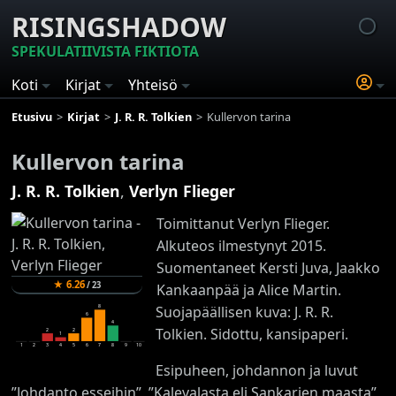
RISINGSHADOW
SPEKULATIIVISTA FIKTIOTA
Koti
Kirjat
Yhteisö
Etusivu
Kirjat
J. R. R. Tolkien
Kullervon tarina
Kullervon tarina
J. R. R. Tolkien
,
Verlyn Flieger
Toimittanut Verlyn Flieger.
Alkuteos ilmestynyt 2015.
Suomentaneet Kersti Juva, Jaakko
★
6.26
/
23
Kankaanpää ja Alice Martin.
8
Suojapäällisen kuva: J. R. R.
6
4
Tolkien. Sidottu, kansipaperi.
2
2
1
1
2
3
4
5
6
7
8
9
10
Esipuheen, johdannon ja luvut
”Johdanto esseihin”, ”Kalevalasta eli Sankarien maasta”,