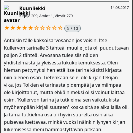
14.08.2017
Kuunliekki
Kirjoja 209, Arviot 1, Viestit 279
★★★★★☆☆☆☆☆
5 / 10
Antaisin tälle kaksoisarvosanan jos voisin. Itse
Kullervon tarinalle 3 tähteä, muulle jota oli puuduttavan
paljon 2 tähteä. Arvosana tulee siis näiden
yhdistelmästä ja yleisestä lukukokemuksesta. Olen
hieman pettynyt siihen että itse tarina käsitti kirjasta
niin pienen osan. Tietenkään se ei ole kirjan tekijän
vika, jos Tolkien ei tarinasta pidempää ja valmiimpaa
ole kirjoittanut, mutta ehkä nimeksi olisi voinut laittaa
esim. 'Kullervon tarina ja tutkielma sen vaikutukista
myöhempään kirjallisuuteen' koska sitä se aika lailla oli.
Ja tämä tutkielma osa oli hyvin suurelta osin aika
puisevaa luettavaa, minkä vuoksi näinkin lyhyen kirjan
lukemisessa meni hämmästyttävän pitkään.