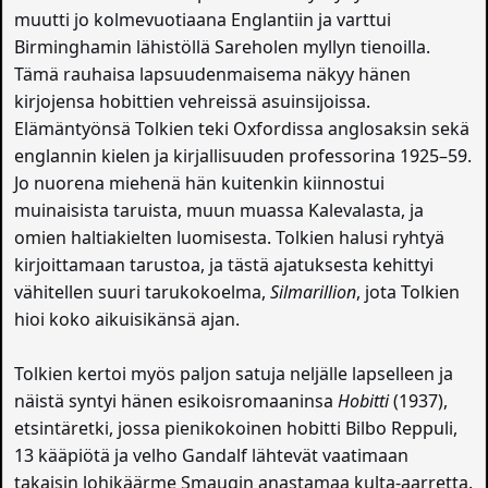
muutti jo kolmevuotiaana Englantiin ja varttui
Birminghamin lähistöllä Sareholen myllyn tienoilla.
Tämä rauhaisa lapsuudenmaisema näkyy hänen
kirjojensa hobittien vehreissä asuinsijoissa.
Elämäntyönsä Tolkien teki Oxfordissa anglosaksin sekä
englannin kielen ja kirjallisuuden professorina 1925–59.
Jo nuorena miehenä hän kuitenkin kiinnostui
muinaisista taruista, muun muassa Kalevalasta, ja
omien haltiakielten luomisesta. Tolkien halusi ryhtyä
kirjoittamaan tarustoa, ja tästä ajatuksesta kehittyi
vähitellen suuri tarukokoelma,
Silmarillion
, jota Tolkien
hioi koko aikuisikänsä ajan.
Tolkien kertoi myös paljon satuja neljälle lapselleen ja
näistä syntyi hänen esikoisromaaninsa
Hobitti
(1937),
etsintäretki, jossa pienikokoinen hobitti Bilbo Reppuli,
13 kääpiötä ja velho Gandalf lähtevät vaatimaan
takaisin lohikäärme Smaugin anastamaa kulta-aarretta.