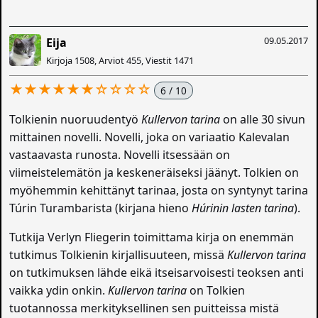
09.05.2017
Eija
Kirjoja 1508, Arviot 455, Viestit 1471
★★★★★★☆☆☆☆
6 / 10
Tolkienin nuoruudentyö
Kullervon tarina
on alle 30 sivun
mittainen novelli. Novelli, joka on variaatio Kalevalan
vastaavasta runosta. Novelli itsessään on
viimeistelemätön ja keskeneräiseksi jäänyt. Tolkien on
myöhemmin kehittänyt tarinaa, josta on syntynyt tarina
Túrin Turambarista (kirjana hieno
Húrinin lasten tarina
).
Tutkija Verlyn Fliegerin toimittama kirja on enemmän
tutkimus Tolkienin kirjallisuuteen, missä
Kullervon tarina
on tutkimuksen lähde eikä itseisarvoisesti teoksen anti
vaikka ydin onkin.
Kullervon tarina
on Tolkien
tuotannossa merkityksellinen sen puitteissa mistä