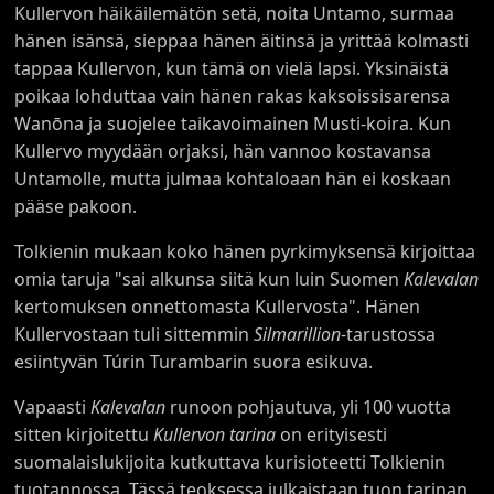
Kullervon häikäilemätön setä, noita Untamo, surmaa
hänen isänsä, sieppaa hänen äitinsä ja yrittää kolmasti
tappaa Kullervon, kun tämä on vielä lapsi. Yksinäistä
poikaa lohduttaa vain hänen rakas kaksoissisarensa
Wanōna ja suojelee taikavoimainen Musti-koira. Kun
Kullervo myydään orjaksi, hän vannoo kostavansa
Untamolle, mutta julmaa kohtaloaan hän ei koskaan
pääse pakoon.
Tolkienin mukaan koko hänen pyrkimyksensä kirjoittaa
omia taruja "sai alkunsa siitä kun luin Suomen
Kalevalan
kertomuksen onnettomasta Kullervosta". Hänen
Kullervostaan tuli sittemmin
Silmarillion
-tarustossa
esiintyvän Túrin Turambarin suora esikuva.
Vapaasti
Kalevalan
runoon pohjautuva, yli 100 vuotta
sitten kirjoitettu
Kullervon tarina
on erityisesti
suomalaislukijoita kutkuttava kurisioteetti Tolkienin
tuotannossa. Tässä teoksessa julkaistaan tuon tarinan