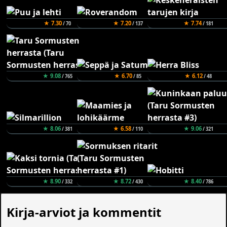
★ 7.30
★ 7.20
★ 7.74
/ 70
/ 137
/ 181
★ 9.08
★ 6.70
★ 6.12
/ 765
/ 85
/ 48
★ 8.06
★ 6.58
★ 9.06
/ 381
/ 110
/ 321
★ 8.90
★ 8.72
★ 8.40
/ 332
/ 430
/ 786
Kirja-arviot ja kommentit