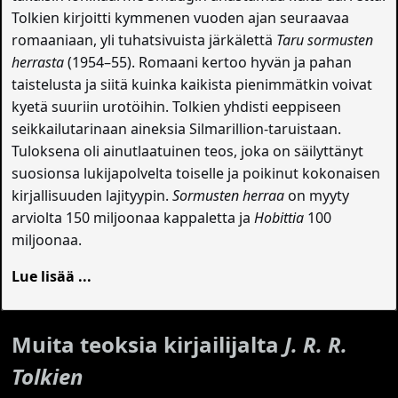
Tolkien kirjoitti kymmenen vuoden ajan seuraavaa
romaaniaan, yli tuhatsivuista järkälettä
Taru sormusten
herrasta
(1954–55). Romaani kertoo hyvän ja pahan
taistelusta ja siitä kuinka kaikista pienimmätkin voivat
kyetä suuriin urotöihin. Tolkien yhdisti eeppiseen
seikkailutarinaan aineksia Silmarillion-taruistaan.
Tuloksena oli ainutlaatuinen teos, joka on säilyttänyt
suosionsa lukijapolvelta toiselle ja poikinut kokonaisen
kirjallisuuden lajityypin.
Sormusten herraa
on myyty
arviolta 150 miljoonaa kappaletta ja
Hobittia
100
miljoonaa.
Lue lisää ...
Muita teoksia kirjailijalta
J. R. R.
Tolkien