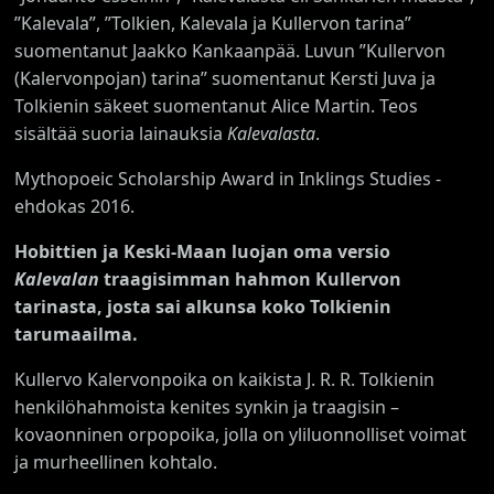
”Kalevala”, ”Tolkien, Kalevala ja Kullervon tarina”
suomentanut Jaakko Kankaanpää. Luvun ”Kullervon
(Kalervonpojan) tarina” suomentanut Kersti Juva ja
Tolkienin säkeet suomentanut Alice Martin. Teos
sisältää suoria lainauksia
Kalevalasta
.
Mythopoeic Scholarship Award in Inklings Studies -
ehdokas 2016.
Hobittien ja Keski-Maan luojan oma versio
Kalevalan
traagisimman hahmon Kullervon
tarinasta, josta sai alkunsa koko Tolkienin
tarumaailma.
Kullervo Kalervonpoika on kaikista J. R. R. Tolkienin
henkilöhahmoista kenites synkin ja traagisin –
kovaonninen orpopoika, jolla on yliluonnolliset voimat
ja murheellinen kohtalo.