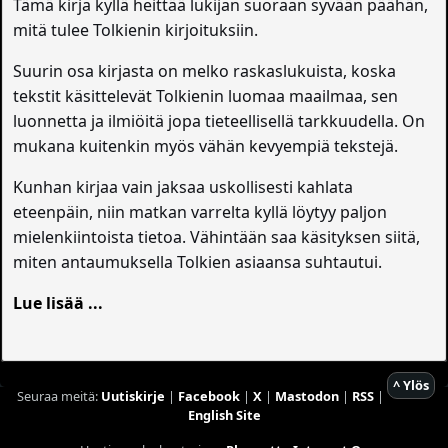
Tämä kirja kyllä heittää lukijan suoraan syvään päähän,
mitä tulee Tolkienin kirjoituksiin.
Suurin osa kirjasta on melko raskaslukuista, koska
tekstit käsittelevät Tolkienin luomaa maailmaa, sen
luonnetta ja ilmiöitä jopa tieteellisellä tarkkuudella. On
mukana kuitenkin myös vähän kevyempiä tekstejä.
Kunhan kirjaa vain jaksaa uskollisesti kahlata
eteenpäin, niin matkan varrelta kyllä löytyy paljon
mielenkiintoista tietoa. Vähintään saa käsityksen siitä,
miten antaumuksella Tolkien asiaansa suhtautui.
Lue lisää ...
^ Ylös
Seuraa meitä:
Uutiskirje
|
Facebook
|
X
|
Mastodon
|
RSS
|
English Site