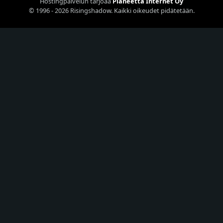
Hostingpalvelun tarjoaa
Planeetta Internet Oy
© 1996 - 2026 Risingshadow. Kaikki oikeudet pidätetään.