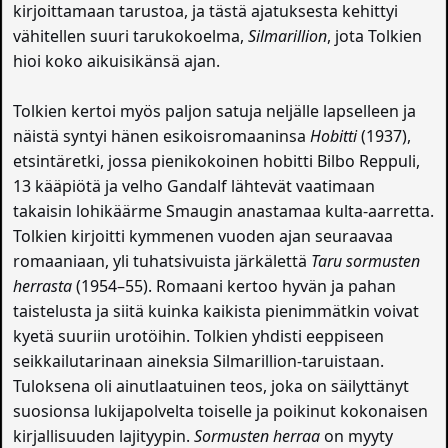
kirjoittamaan tarustoa, ja tästä ajatuksesta kehittyi
vähitellen suuri tarukokoelma,
Silmarillion
, jota Tolkien
hioi koko aikuisikänsä ajan.
Tolkien kertoi myös paljon satuja neljälle lapselleen ja
näistä syntyi hänen esikoisromaaninsa
Hobitti
(1937),
etsintäretki, jossa pienikokoinen hobitti Bilbo Reppuli,
13 kääpiötä ja velho Gandalf lähtevät vaatimaan
takaisin lohikäärme Smaugin anastamaa kulta-aarretta.
Tolkien kirjoitti kymmenen vuoden ajan seuraavaa
romaaniaan, yli tuhatsivuista järkälettä
Taru sormusten
herrasta
(1954–55). Romaani kertoo hyvän ja pahan
taistelusta ja siitä kuinka kaikista pienimmätkin voivat
kyetä suuriin urotöihin. Tolkien yhdisti eeppiseen
seikkailutarinaan aineksia Silmarillion-taruistaan.
Tuloksena oli ainutlaatuinen teos, joka on säilyttänyt
suosionsa lukijapolvelta toiselle ja poikinut kokonaisen
kirjallisuuden lajityypin.
Sormusten herraa
on myyty