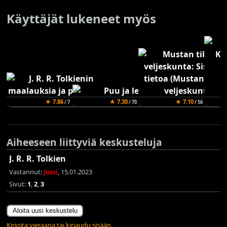
Käyttäjät lukeneet myös
★ 7.86
★ 7.30
★ 7.10
/ 7
/ 70
/ 56
Aiheeseen liittyviä keskusteluja
J. R. R. Tolkien
Vastannut:
Jussi
, 15.01.2023
Sivut:
1
,
2
,
3
Aloita uusi keskustelu
Kirjoita vieraana tai kirjaudu sisään.