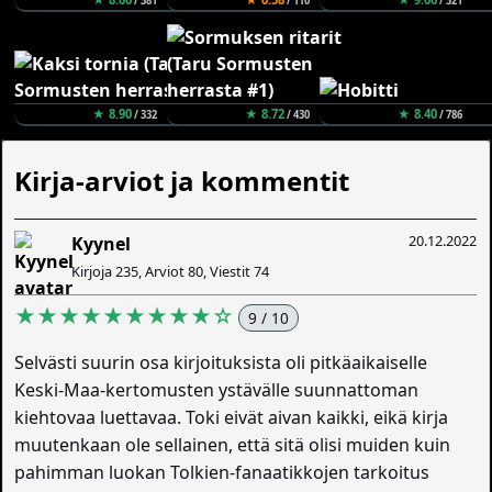
/ 381
/ 110
/ 321
★ 8.90
★ 8.72
★ 8.40
/ 332
/ 430
/ 786
Kirja-arviot ja kommentit
20.12.2022
Kyynel
Kirjoja 235, Arviot 80, Viestit 74
★★★★★★★★★☆
9 / 10
Selvästi suurin osa kirjoituksista oli pitkäaikaiselle
Keski-Maa-kertomusten ystävälle suunnattoman
kiehtovaa luettavaa. Toki eivät aivan kaikki, eikä kirja
muutenkaan ole sellainen, että sitä olisi muiden kuin
pahimman luokan Tolkien-fanaatikkojen tarkoitus