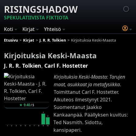
RISINGSHADOW
SPEKULATIIVISTA FIKTIOTA
Koti
Kirjat
Yhteisö
Etusivu
Kirjat
J. R. R. Tolkien
Kirjoituksia Keski-Maasta
Kirjoituksia Keski-Maasta
J. R. R. Tolkien
,
Carl F. Hostetter
Kirjoituksia Keski-Maasta: Tarujen
maat, asukkaat ja metafysiikka
.
Toimittanut Carl F. Hostetter.
Alkuteos ilmestynyt 2021.
★
9.40
/
5
Suomentanut Jaakko
3
Kankaanpää. Päällyksen kuvitus:
2
Ted Nasmith. Sidottu,
1
2
3
4
5
6
7
8
9
10
kansipaperi.