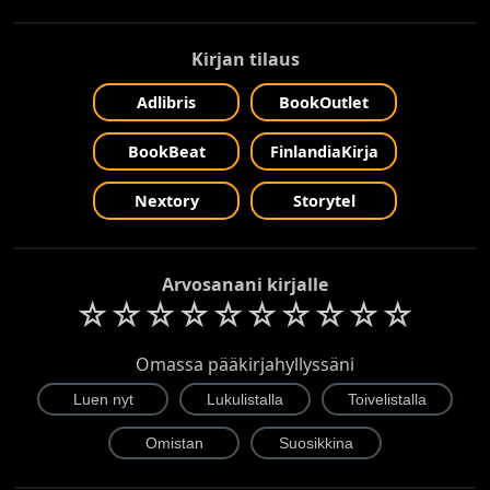
Kirjan tilaus
Adlibris
BookOutlet
BookBeat
FinlandiaKirja
Nextory
Storytel
Arvosanani kirjalle
☆
☆
☆
☆
☆
☆
☆
☆
☆
☆
Omassa pääkirjahyllyssäni