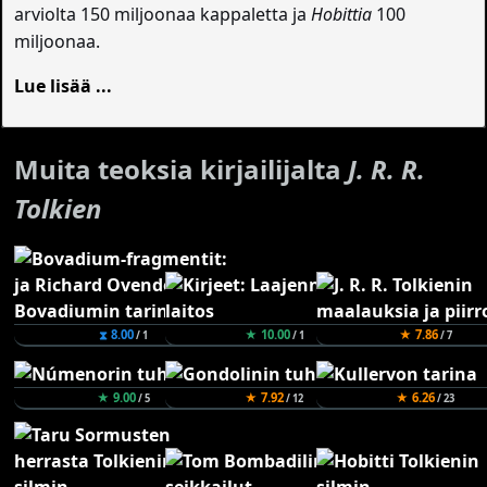
arviolta 150 miljoonaa kappaletta ja
Hobittia
100
miljoonaa.
Lue lisää ...
Muita teoksia kirjailijalta
J. R. R.
Tolkien
⧗ 8.00
★ 10.00
★ 7.86
/ 1
/ 1
/ 7
★ 9.00
★ 7.92
★ 6.26
/ 5
/ 12
/ 23