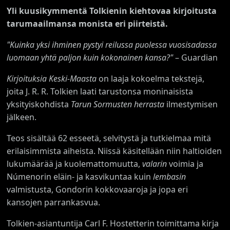
Yli kuusikymmentä Tolkienin kiehtovaa kirjoitusta
tarumaailmansa monista eri piirteistä.
"Kuinka yksi ihminen pystyi reilussa puolessa vuosisadassa
luomaan yhtä paljon kuin kokonainen kansa?"
– Guardian
Kirjoituksia Keski-Maasta
on laaja kokoelma tekstejä,
joita J. R. R. Tolkien laati tarustonsa moninaisista
yksityiskohdista
Tarun Sormusten herrasta
ilmestymisen
jälkeen.
Teos sisältää 62 esseetä, selvitystä ja tutkielmaa mitä
erilaisimmista aiheista. Niissä käsitellään niin haltioiden
lukumäärää ja kuolemattomuutta,
valarin
voimia ja
Númenorin eläin- ja kasvikuntaa kuin
lembasin
valmistusta, Gondorin kokkovaaroja ja jopa eri
kansojen parrankasvua.
Tolkien-asiantuntija Carl F. Hostetterin toimittama kirja