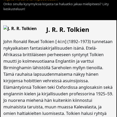
Onko sinulla kysymyksiä kirjasta tai haluatko jakaa mielipiteesi? Liity
keskusteluun!
J. R. R. Tolkien
John Ronald Reuel Tolkien [-ki:n] (1892–1973) tunnetaan
nykyaikaisen fantasiakirjallisuuden isänä. Etelä-
Afrikassa brittiläiseen perheeseen syntynyt Tolkien
muutti jo kolmevuotiaana Englantiin ja varttui
Birminghamin lähistöllä Sareholen myllyn tienoilla.
Tämä rauhaisa lapsuudenmaisema näkyy hänen
kirjojensa hobittien vehreissä asuinsijoissa.
Elämäntyönsä Tolkien teki Oxfordissa anglosaksin sekä
englannin kielen ja kirjallisuuden professorina 1925–59.
Jo nuorena miehenä hän kuitenkin kiinnostui
muinaisista taruista, muun muassa Kalevalasta, ja
omien haltiakielten luomisesta. Tolkien halusi ryhtyä