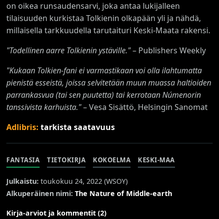
on oikea runsaudensarvi, joka antaa lukijalleen
tilaisuuden kurkistaa Tolkienin olkapään yli ja nähdä,
millaisella tarkkuudella tarutaituri Keski-Maata rakensi.
"Todellinen aarre Tolkienin ystäville."
– Publishers Weekly
"Kukaan Tolkien-fani ei varmastikaan voi olla ilahtumatta
pienistä esseistä, joissa selvitetään muun muassa haltioiden
parrankasvua (tai sen puutetta) tai kerrotaan Númenorin
tanssivista karhuista."
– Vesa Sisättö, Helsingin Sanomat
Adlibris:
tarkista saatavuus
FANTASIA
TIETOKIRJA
KOKOELMA
KESKI-MAA
Julkaistu:
toukokuu 24, 2022 (
WSOY
)
Alkuperäinen nimi:
The Nature of Middle-earth
Kirja-arviot ja kommentit (2)