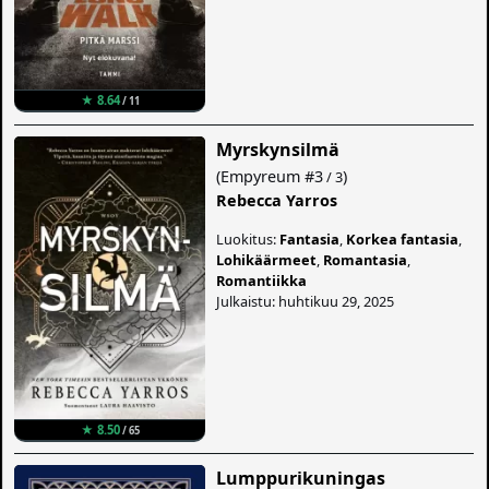
★ 8.64
/ 11
Myrskynsilmä
(
Empyreum
#3
)
/ 3
Rebecca Yarros
Luokitus:
Fantasia
,
Korkea fantasia
,
Lohikäärmeet
,
Romantasia
,
Romantiikka
Julkaistu: huhtikuu 29, 2025
★ 8.50
/ 65
Lumppurikuningas