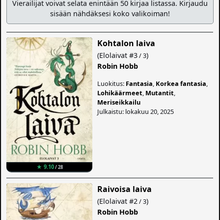
Vierailijat voivat selata enintään 50 kirjaa listassa. Kirjaudu
sisään nähdäksesi koko valikoiman!
Kohtalon laiva
(
Elolaivat
#3
)
/ 3
Robin Hobb
Luokitus:
Fantasia
,
Korkea fantasia
,
Lohikäärmeet
,
Mutantit
,
Meriseikkailu
Julkaistu: lokakuu 20, 2025
★ 9.10
/ 28
Raivoisa laiva
(
Elolaivat
#2
)
/ 3
Robin Hobb