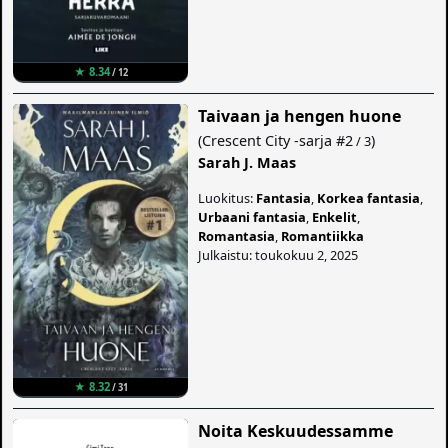
★ 8.34
/ 12
Taivaan ja hengen huone
(
Crescent City -sarja
#2
)
/ 3
Sarah J. Maas
Luokitus:
Fantasia
,
Korkea fantasia
,
Urbaani fantasia
,
Enkelit
,
Romantasia
,
Romantiikka
Julkaistu: toukokuu 2, 2025
★ 8.32
/ 31
Noita Keskuudessamme