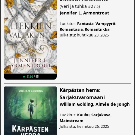
(
Veri ja tuhka
#2
)
/ 5
Jennifer L. Armentrout
Luokitus:
Fantasia
,
Vampyyrit
,
Romantasia
,
Romantiikka
Julkaistu: huhtikuu 23, 2025
★ 8.36
/ 45
Kärpästen herra:
Sarjakuvaromaani
William Golding
,
Aimée de Jongh
Luokitus:
Kauhu
,
Sarjakuva
,
Mainstream
Julkaistu: helmikuu 26, 2025