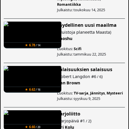
Romantiikka
Julkaistu: toukokuu 14, 2025
Täydellinen uusi maailma
(
Muistoja planeetta Maasta
)
Baoshu
★ 6.78
/ 14
Luokitus:
Scifi
Julkaistu: tammikuu 22, 2025
Salaisuuksien salaisuus
(
Robert Langdon
#6
)
/ 6
Dan Brown
★ 6.62
/ 16
Luokitus:
TV-sarja
,
Jännitys
,
Mysteeri
Julkaistu: syyskuu 9, 2025
Varjoliitto
(
Varjopäivä
#1
)
/ 2
Siri Kolu
★ 6.60
/ 20