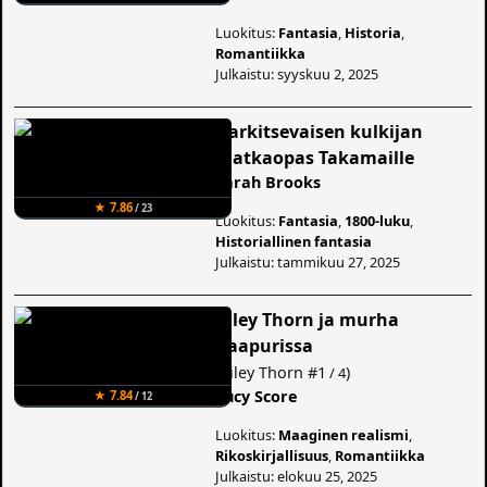
Luokitus:
Fantasia
,
Historia
,
Romantiikka
Julkaistu: syyskuu 2, 2025
Harkitsevaisen kulkijan
matkaopas Takamaille
Sarah Brooks
★ 7.86
/ 23
Luokitus:
Fantasia
,
1800-luku
,
Historiallinen fantasia
Julkaistu: tammikuu 27, 2025
Riley Thorn ja murha
naapurissa
(
Riley Thorn
#1
)
/ 4
Lucy Score
★ 7.84
/ 12
Luokitus:
Maaginen realismi
,
Rikoskirjallisuus
,
Romantiikka
Julkaistu: elokuu 25, 2025