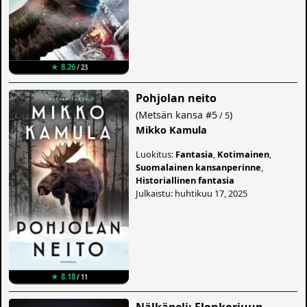
★ 8.26
/ 23
Pohjolan neito
(
Metsän kansa
#5
)
/ 5
Mikko Kamula
Luokitus:
Fantasia
,
Kotimainen
,
Suomalainen kansanperinne
,
Historiallinen fantasia
Julkaistu: huhtikuu 17, 2025
★ 8.18
/ 11
Nälkäpeli: Elonkorjuun