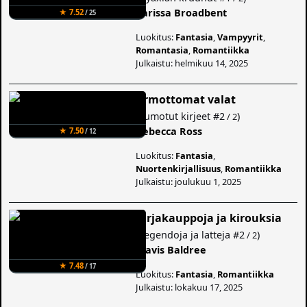
Carissa Broadbent
★ 7.52
/ 25
Luokitus:
Fantasia
,
Vampyyrit
,
Romantasia
,
Romantiikka
Julkaistu: helmikuu 14, 2025
Armottomat valat
(
Lumotut kirjeet
#2
)
/ 2
Rebecca Ross
★ 7.50
/ 12
Luokitus:
Fantasia
,
Nuortenkirjallisuus
,
Romantiikka
Julkaistu: joulukuu 1, 2025
Kirjakauppoja ja kirouksia
(
Legendoja ja latteja
#2
)
/ 2
Travis Baldree
★ 7.48
/ 17
Luokitus:
Fantasia
,
Romantiikka
Julkaistu: lokakuu 17, 2025