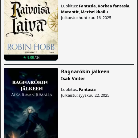
Luokitus:
Fantasia
,
Korkea fantasia
,
Mutantit
,
Meriseikkailu
Julkaistu: huhtikuu 16, 2025
★ 9.00
/ 34
Ragnarökin jälkeen
Isak Vinter
Luokitus:
Fantasia
Julkaistu: syyskuu 22, 2025