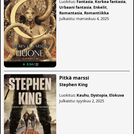
Luokitus:
Fantasia
,
Korkea fantasia
,
Urbaani fantasia
,
Enkelit
,
Romantasia
,
Romantiikka
Julkaistu: marraskuu 4, 2025
★ 8.64
/ 22
Pitkä marssi
Stephen King
Luokitus:
Kauhu
,
Dystopia
,
Elokuva
Julkaistu: syyskuu 2, 2025