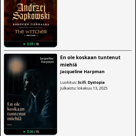
★ 8.08
/ 35
En ole koskaan tuntenut
miehiä
Jacqueline Harpman
Luokitus:
Scifi
,
Dystopia
Julkaistu: lokakuu 13, 2025
★ 8.06
/ 15