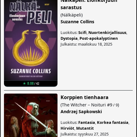
sarastus
(
Nälkäpeli
)
Suzanne Collins
Luokitus:
Scifi
,
Nuortenkirjallisuus
,
Dystopia
,
Post-apokalyptinen
Julkaistu: maaliskuu 18, 2025
★ 8.08
/ 42
Korppien tienhaara
(
The Witcher – Noituri
#9
)
/ 9
Andrzej Sapkowski
Luokitus:
Fantasia
,
Korkea fantasia
,
Hirviöt
,
Mutantit
Julkaistu: syyskuu 27, 2025