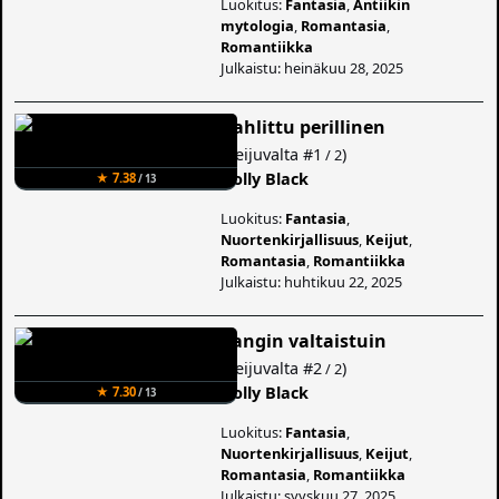
Luokitus:
Fantasia
,
Antiikin
mytologia
,
Romantasia
,
Romantiikka
Julkaistu: heinäkuu 28, 2025
Kahlittu perillinen
(
Keijuvalta
#1
)
/ 2
Holly Black
★ 7.38
/ 13
Luokitus:
Fantasia
,
Nuortenkirjallisuus
,
Keijut
,
Romantasia
,
Romantiikka
Julkaistu: huhtikuu 22, 2025
Vangin valtaistuin
(
Keijuvalta
#2
)
/ 2
Holly Black
★ 7.30
/ 13
Luokitus:
Fantasia
,
Nuortenkirjallisuus
,
Keijut
,
Romantasia
,
Romantiikka
Julkaistu: syyskuu 27, 2025