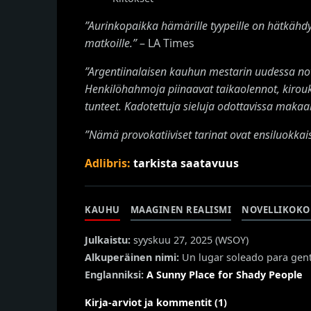
”Aurinkopaikka hämärille tyypeille on hätkäh
matkoille.”
– LA Times
”Argentiinalaisen kauhun mestarin uudessa nov
Henkilöhahmoja piinaavat taikaolennot, kirouks
tunteet. Kadotettuja sieluja odottavissa makaa
”Nämä provokatiiviset tarinat ovat ensiluokkais
Adlibris:
tarkista saatavuus
KAUHU
MAAGINEN REALISMI
NOVELLIKOKO
Julkaistu:
syyskuu 27, 2025 (
WSOY
)
Alkuperäinen nimi:
Un lugar soleado para gen
Englanniksi:
A Sunny Place for Shady People
Kirja-arviot ja kommentit (1)