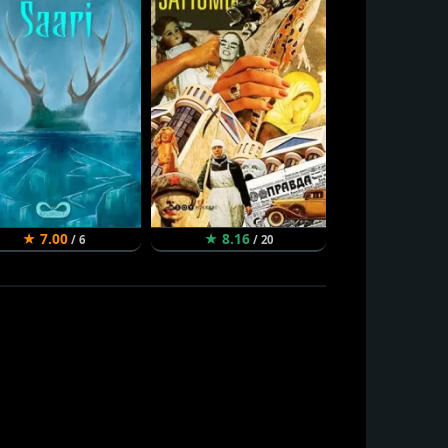
★ 7.00
★ 8.16
★ 7.84
/ 6
/ 20
/ 