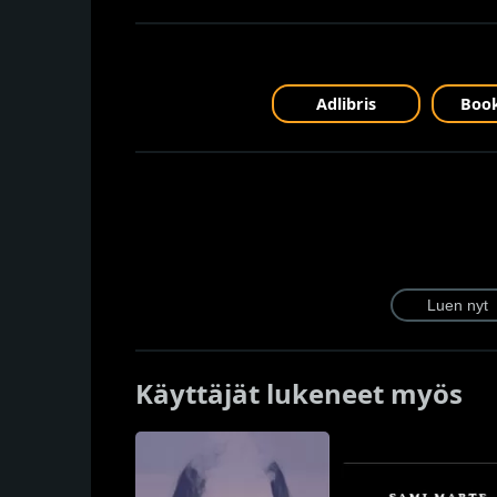
Adlibris
Book
Käyttäjät lukeneet myös