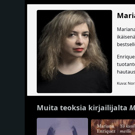
Mari
Mariana 
ikäisen
bestsel
Enrique
tuotant
hautaus
Kuva: No
Muita teoksia kirjailijalta
M