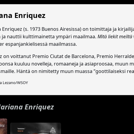
ana Enriquez
Enriquez (s. 1973 Buenos Airesissa) on toimittaja ja kirjailija
ä ja nauttii kulttimainetta ympäri maailmaa.
Mitä liekit meiltä 
ler espanjankielisessä maailmassa.
z on voittanut Premio Ciutat de Barcelona, Premio Herralde
oonsa kuuluu novelleja, romaaneja ja asiaproosaa, muun
maille. Häntä on nimitetty muun muassa ”goottilaiseksi rea
ra Lezano/WSOY
ariana Enriquez