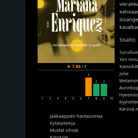
vierail
kehoaan
losangel
kavalkad
Sisältö:
Surullise
Yön linn
Kasvokat
★
7.86
/
7
Julie
3
Metamor
2
2
Aurinkop
Hyeenoi
1
2
3
4
5
6
7
8
9
10
Kyynelten
Kärsivä 
Jääkaappien hautausmaa
Kylätaiteilija
Mustat silmät
Kiitokset