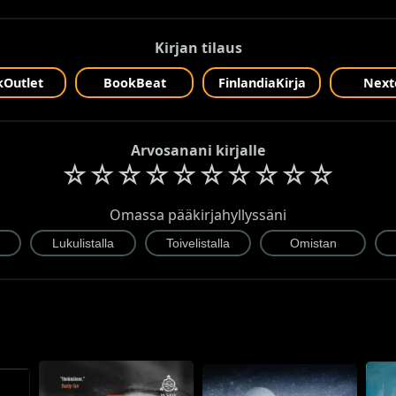
Kirjan tilaus
Outlet
BookBeat
FinlandiaKirja
Next
Arvosanani kirjalle
☆
☆
☆
☆
☆
☆
☆
☆
☆
☆
Omassa pääkirjahyllyssäni