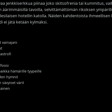
evaa jenkkiserkkua piinaa joko skitsofrenia tai kummitus,
 äärimmäisillä tavoilla, selvittämättömän rikoksen ympäril
esilaisen hotellin katolla. Näiden kahdentoista ihmeellisen 
i ei jätä ketään kylmäksi.
t vainajani
ut
astrofi
foosi
aikka hämärille tyypeille
den hymnit
 sävyiset värit
nainen