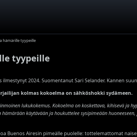
 hämärille tyypeille
e tyypeille
s ilmestynyt 2024. Suomentanut Sari Selander. Kannen suunni
irjailijan kolmas kokoelma on sähköshokki sydämeen.
inmoinen lukukokemus. Kokoelma on koskettava, kihisevä ja hyp
a hämärään käytävään ja houkuttelee sysipimeään huoneeseen, j
loa Buenos Airesin pimeälle puolelle: tottelemattomat naise