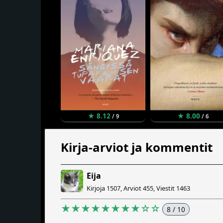
★ 8.12
★ 8.00
/ 9
/ 6
Kirja-arviot ja kommentit
Eija
Kirjoja 1507, Arviot 455, Viestit 1463
★★★★★★★★☆☆
8 / 10