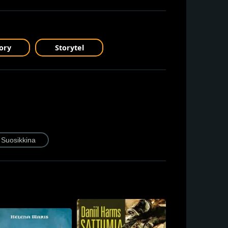
ory
Storytel