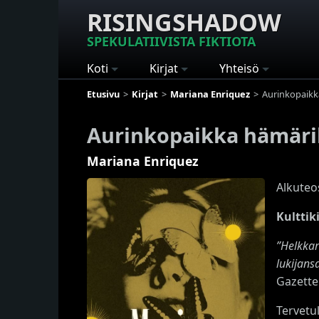
RISINGSHADOW
SPEKULATIIVISTA FIKTIOTA
Koti
Kirjat
Yhteisö
Etusivu
Kirjat
Mariana Enriquez
Aurinkopaikka
Aurinkopaikka hämärill
Mariana Enriquez
Alkuteo
Kulttik
”Helkkar
lukijans
Gazette
Tervetu