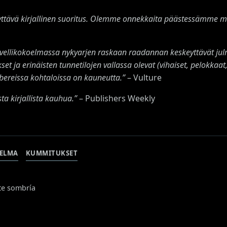
dyttävä kirjallinen suoritus. Olemme onnekkaita päästessämme 
ellikokoelmassa nykyarjen raskaan raadannan keskeyttävät julma
et ja erinäisten tunnetilojen vallassa olevat (vihaiset, pelokka
bereissa kohtaloissa on kauneutta.”
– Vulture
ta kirjallista kauhua.”
– Publishers Weekly
ELMA
KUMMITUKSET
te sombría