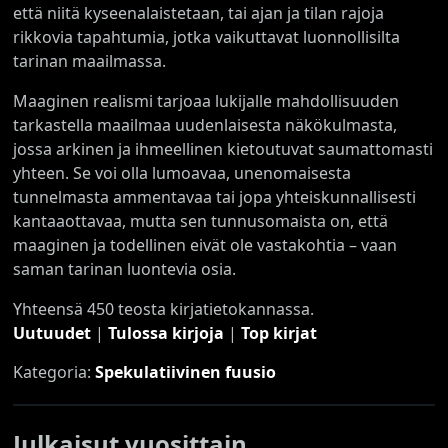
että niitä kyseenalaistetaan, tai ajan ja tilan rajoja
rikkovia tapahtumia, jotka vaikuttavat luonnollisilta
tarinan maailmassa.
Maaginen realismi tarjoaa lukijalle mahdollisuuden
tarkastella maailmaa uudenlaisesta näkökulmasta,
jossa arkinen ja ihmeellinen kietoutuvat saumattomasti
yhteen. Se voi olla lumoavaa, unenomaisesta
tunnelmasta ammentavaa tai jopa yhteiskunnallisesti
kantaaottavaa, mutta sen tunnusomaista on, että
maaginen ja todellinen eivät ole vastakohtia – vaan
saman tarinan luontevia osia.
Yhteensä 450 teosta kirjatietokannassa.
Uutuudet
|
Tulossa kirjoja
|
Top kirjat
Kategoria:
Spekulatiivinen fuusio
Julkaisut vuosittain