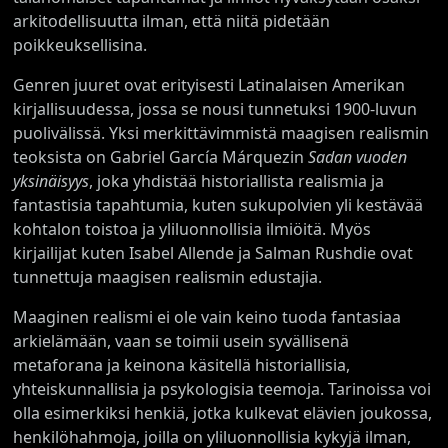
arkitodellisuutta ilman, että niitä pidetään
poikkeuksellisina.
Genren juuret ovat erityisesti Latinalaisen Amerikan
kirjallisuudessa, jossa se nousi tunnetuksi 1900-luvun
puolivälissä. Yksi merkittävimmistä maagisen realismin
teoksista on Gabriel García Márquezin
Sadan vuoden
yksinäisyys
, joka yhdistää historiallista realismia ja
fantastisia tapahtumia, kuten sukupolvien yli kestävää
kohtalon toistoa ja yliluonnollisia ilmiöitä. Myös
kirjailijat kuten Isabel Allende ja Salman Rushdie ovat
tunnettuja maagisen realismin edustajia.
Maaginen realismi ei ole vain keino tuoda fantasiaa
arkielämään, vaan se toimii usein syvällisenä
metaforana ja keinona käsitellä historiallisia,
yhteiskunnallisia ja psykologisia teemoja. Tarinoissa voi
olla esimerkiksi henkiä, jotka kulkevat elävien joukossa,
henkilöhahmoja, joilla on yliluonnollisia kykyjä ilman,