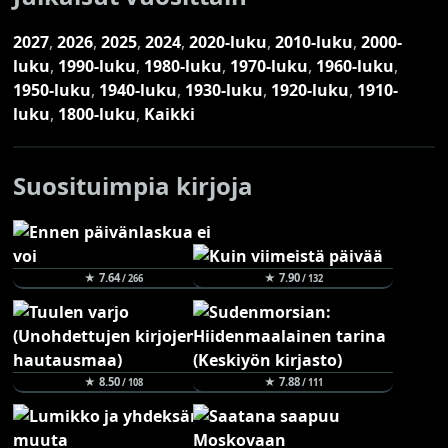
2027
,
2026
,
2025
,
2024
,
2020-luku
,
2010-luku
,
2000-
luku
,
1990-luku
,
1980-luku
,
1970-luku
,
1960-luku
,
1950-luku
,
1940-luku
,
1930-luku
,
1920-luku
,
1910-
luku
,
1800-luku
,
Kaikki
Suosituimpia kirjoja
★ 7.64
★ 7.90
/ 266
/ 132
★ 8.50
★ 7.88
/ 108
/ 111