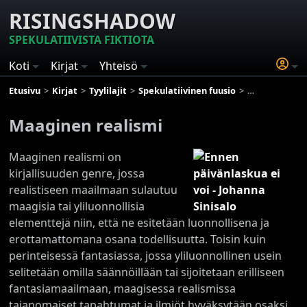
RISINGSHADOW
SPEKULATIIVISTA FIKTIOTA
Koti
Kirjat
Yhteisö
Etusivu
Kirjat
Tyylilajit
Spekulatiivinen fuusio
Maaginen real
Maaginen realismi
Maaginen realismi on
kirjallisuuden genre, jossa
realistiseen maailmaan sulautuu
maagisia tai yliluonnollisia
elementtejä niin, että ne esitetään luonnollisena ja
erottamattomana osana todellisuutta. Toisin kuin
perinteisessä fantasiassa, jossa yliluonnollinen usein
selitetään omilla säännöillään tai sijoitetaan erilliseen
fantasiamaailmaan, maagisessa realismissa
taianomaiset tapahtumat ja ilmiöt hyväksytään osaksi