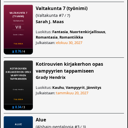
Valtakunta 7 (työnimi)
(
Valtakunta
#7
)
/ 7
Sarah J. Maas
Luokitus:
Fantasia
,
Nuortenkirjallisuus
,
Romantasia
,
Romantiikka
Julkaistaan:
elokuu 30, 2027
⧗ 8.76
/ 4
Kotirouvien kirjakerhon opas
vampyyrien tappamiseen
Grady Hendrix
Luokitus:
Kauhu
,
Vampyyrit
,
Jännitys
Julkaistaan:
tammikuu 20, 2027
⧗ 8.34
/ 3
Alue
(
Alshain-pentalogia
#3
)
/ 3