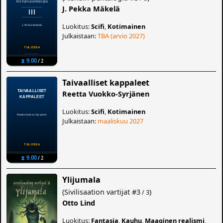
J. Pekka Mäkelä
Luokitus:
Scifi
,
Kotimainen
Julkaistaan:
TBA (arvio 2027)
⧗ 9.00
/ 2
Taivaalliset kappaleet
Reetta Vuokko-Syrjänen
Luokitus:
Scifi
,
Kotimainen
Julkaistaan:
maaliskuu 2027
⧗ 9.00
/ 2
Ylijumala
(
Sivilisaation vartijat
#3
)
/ 3
Otto Lind
Luokitus:
Fantasia
,
Kauhu
,
Maaginen realismi
,