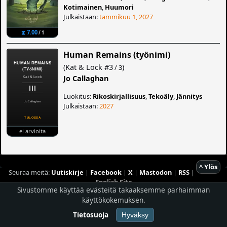
Kotimainen
,
Huumori
Julkaistaan:
tammikuu 1, 2027
⧗ 7.00
/ 1
Human Remains (työnimi)
(
Kat & Lock
#3
)
/ 3
Jo Callaghan
Luokitus:
Rikoskirjallisuus
,
Tekoäly
,
Jännitys
Julkaistaan:
2027
ei arvioita
^ Ylös
Seuraa meitä:
Uutiskirje
|
Facebook
|
X
|
Mastodon
|
RSS
|
English Site
Sivustomme käyttää evästeitä takaaksemme parhaimman
Hostingpalvelun tarjoaa
Planeetta Internet Oy
käyttökokemuksen.
© 1996 - 2026 Risingshadow. Kaikki oikeudet pidätetään.
Tietosuoja
Hyväksy