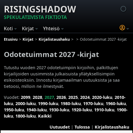
RISINGSHADOW
SPEKULATIIVISTA FIKTIOTA
Koti
Kirjat
Yhteisö
Etusivu
Kirjat
Kirjalistaushaku
Odotetuimmat 2027 -kirjat
Odotetuimmat 2027 -kirjat
Tutustu vuoden 2027 odotetuimpiin kirjoihin, palkittujen
kirjailijoiden uusimmista julkaisuista yllätyksellisimpiin
esikoisteoksiin. Innostu kirjamaailman uutuuksista ja saa
tietoosi, milloin ne ilmestyvät.
Vuodet:
2099
,
2028
,
2027
,
2026
,
2025
,
2024
,
2020-luku
,
2010-
luku
,
2000-luku
,
1990-luku
,
1980-luku
,
1970-luku
,
1960-luku
,
1950-luku
,
1940-luku
,
1930-luku
,
1920-luku
,
1910-luku
,
1900-
luku
,
1800-luku
,
Kaikki
Uutuudet
|
Tulossa
|
Kirjalistaushaku