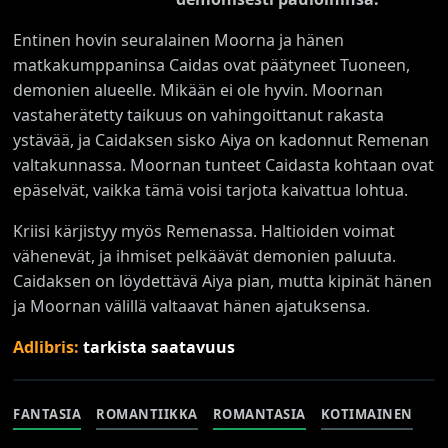
Entinen hovin seuralainen Moorna ja hänen
matkakumppaninsa Caidas ovat päätyneet Tuoneen,
demonien alueelle. Mikään ei ole hyvin. Moornan
vastaherätetty taikuus on vahingoittanut rakasta
ystävää, ja Caidaksen sisko Aiya on kadonnut Remenan
valtakunnassa. Moornan tunteet Caidasta kohtaan ovat
epäselvät, vaikka tämä voisi tarjota kaivattua lohtua.
Kriisi kärjistyy myös Remenassa. Haltioiden voimat
vähenevät, ja ihmiset pelkäävät demonien paluuta.
Caidaksen on löydettävä Aiya pian, mutta kipinät hänen
ja Moornan välillä valtaavat hänen ajatuksensa.
Adlibris:
tarkista saatavuus
FANTASIA
ROMANTIIKKA
ROMANTASIA
KOTIMAINEN