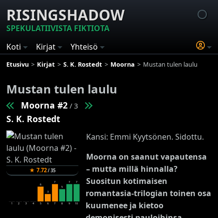
RISINGSHADOW
SPEKULATIIVISTA FIKTIOTA
Koti
Kirjat
Yhteisö
Etusivu
Kirjat
S. K. Rostedt
Moorna
Mustan tulen laulu
Mustan tulen laulu
Moorna #2
/ 3
S. K. Rostedt
Kansi: Emmi Kyytsönen. Sidottu.
Moorna on saanut vapautensa
– mutta millä hinnalla?
★
7.72
/
35
Suositun kotimaisen
7
7
7
6
5
romantasia-trilogian toinen osa
3
kuumenee ja kietoo
1
2
3
4
5
6
7
8
9
10
demonisesti pauloihinsa.