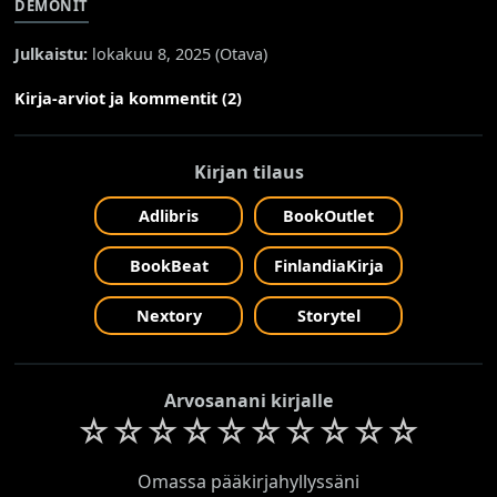
DEMONIT
Julkaistu:
lokakuu 8, 2025 (
Otava
)
Kirja-arviot ja kommentit (2)
Kirjan tilaus
Adlibris
BookOutlet
BookBeat
FinlandiaKirja
Nextory
Storytel
Arvosanani kirjalle
☆
☆
☆
☆
☆
☆
☆
☆
☆
☆
Omassa pääkirjahyllyssäni