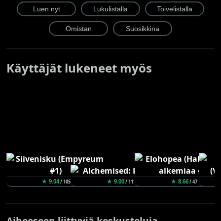
Käyttäjät lukeneet myös
★ 9.04
★ 9.00
★ 8.66
/ 105
/ 11
/ 47
Aiheeseen liittyviä keskusteluja