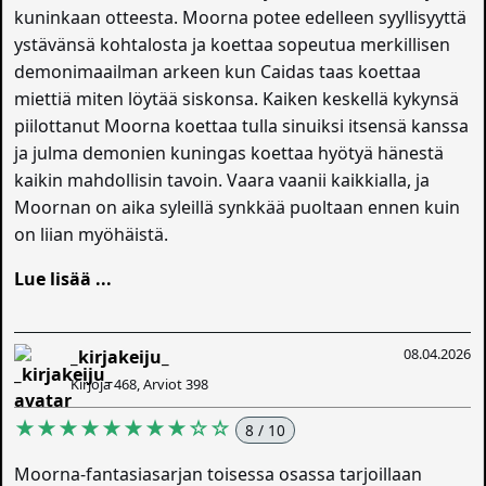
kuninkaan otteesta. Moorna potee edelleen syyllisyyttä
ystävänsä kohtalosta ja koettaa sopeutua merkillisen
demonimaailman arkeen kun Caidas taas koettaa
miettiä miten löytää siskonsa. Kaiken keskellä kykynsä
piilottanut Moorna koettaa tulla sinuiksi itsensä kanssa
ja julma demonien kuningas koettaa hyötyä hänestä
kaikin mahdollisin tavoin. Vaara vaanii kaikkialla, ja
Moornan on aika syleillä synkkää puoltaan ennen kuin
on liian myöhäistä.
Lue lisää ...
08.04.2026
_kirjakeiju_
Kirjoja 468, Arviot 398
★★★★★★★★☆☆
8 / 10
Moorna-fantasiasarjan toisessa osassa tarjoillaan