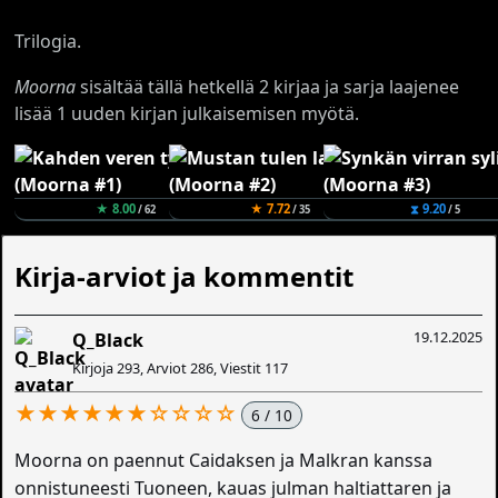
Trilogia.
Moorna
sisältää tällä hetkellä 2 kirjaa ja sarja laajenee
lisää 1 uuden kirjan julkaisemisen myötä.
★ 8.00
★ 7.72
⧗ 9.20
/ 62
/ 35
/ 5
Kirja-arviot ja kommentit
19.12.2025
Q_Black
Kirjoja 293, Arviot 286, Viestit 117
★★★★★★☆☆☆☆
6 / 10
Moorna on paennut Caidaksen ja Malkran kanssa
onnistuneesti Tuoneen, kauas julman haltiattaren ja