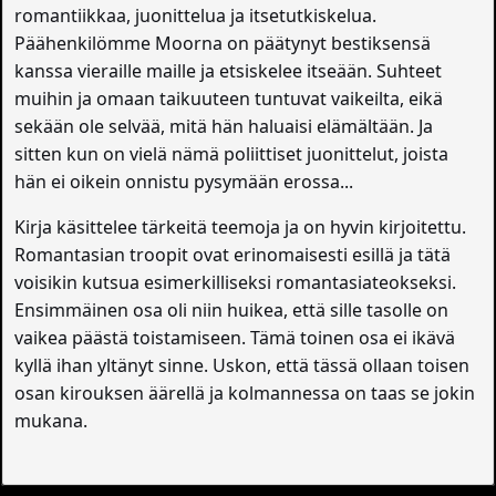
romantiikkaa, juonittelua ja itsetutkiskelua.
Päähenkilömme Moorna on päätynyt bestiksensä
kanssa vieraille maille ja etsiskelee itseään. Suhteet
muihin ja omaan taikuuteen tuntuvat vaikeilta, eikä
sekään ole selvää, mitä hän haluaisi elämältään. Ja
sitten kun on vielä nämä poliittiset juonittelut, joista
hän ei oikein onnistu pysymään erossa...
Kirja käsittelee tärkeitä teemoja ja on hyvin kirjoitettu.
Romantasian troopit ovat erinomaisesti esillä ja tätä
voisikin kutsua esimerkilliseksi romantasiateokseksi.
Ensimmäinen osa oli niin huikea, että sille tasolle on
vaikea päästä toistamiseen. Tämä toinen osa ei ikävä
kyllä ihan yltänyt sinne. Uskon, että tässä ollaan toisen
osan kirouksen äärellä ja kolmannessa on taas se jokin
mukana.