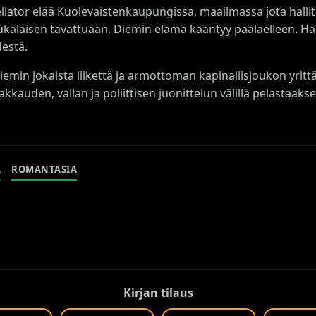
lator elää Kuolevaistenkaupungissa, maailmassa jota hallitse
alaisen tavattuaan, Diemin elämä kääntyy päälaelleen. Häne
destä.
iemin jokaista liikettä ja armottoman kapinallisjoukon yri
kkauden, vallan ja poliittisen juonittelun välillä pelastaaks
A
ROMANTASIA
Kirjan tilaus