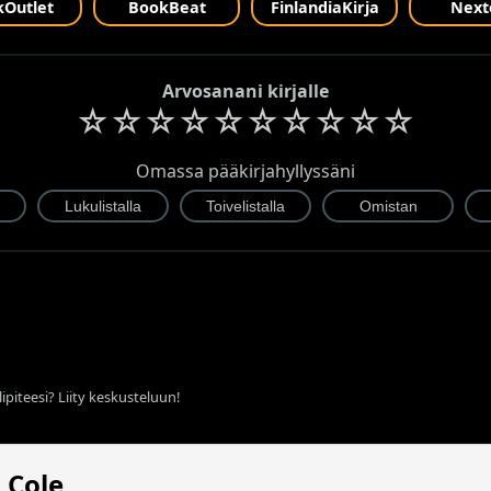
Outlet
BookBeat
FinlandiaKirja
Next
Arvosanani kirjalle
☆
☆
☆
☆
☆
☆
☆
☆
☆
☆
Omassa pääkirjahyllyssäni
ipiteesi? Liity keskusteluun!
 Cole