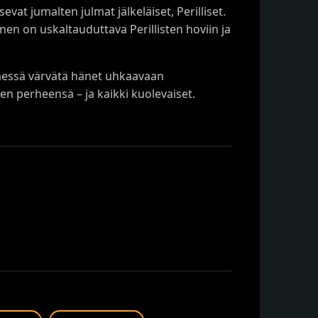
vat jumalten julmat jälkeläiset, Perilliset.
n on uskaltauduttava Perillisten hoviin ja
ttäessä värvätä hänet uhkaavaan
een perheensä – ja kaikki kuolevaiset.