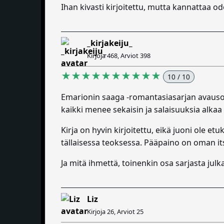
Ihan kivasti kirjoitettu, mutta kannattaa 
_kirjakeiju_
Kirjoja 468, Arviot 398
★★★★★★★★★★
10 / 10
Emarionin saaga -romantasiasarjan avauso
kaikki menee sekaisin ja salaisuuksia alka
Kirja on hyvin kirjoitettu, eikä juoni ole et
tällaisessa teoksessa. Pääpaino on oman i
Ja mitä ihmettä, toinenkin osa sarjasta julk
Liz
Kirjoja 26, Arviot 25