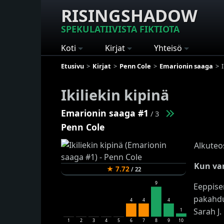
RISINGSHADOW
SPEKULATIIVISTA FIKTIOTA
Koti
Kirjat
Yhteisö
Etusivu
Kirjat
Penn Cole
Emarionin saaga
Ikiliekin kipinä
Emarionin saaga #1
/ 3
Penn Cole
Alkuteo
Kun van
★
7.72
/
22
9
Eeppise
pakahdu
4
4
4
Sarah J.
1
1
2
3
4
5
6
7
8
9
10