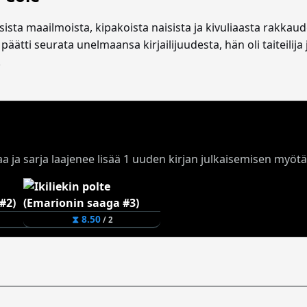
gisista maailmoista, kipakoista naisista ja kivuliaasta rakka
äätti seurata unelmaansa kirjailijuudesta, hän oli taiteilija 
.
rjaa ja sarja laajenee lisää 1 uuden kirjan julkaisemisen myötä
⧗ 8.50
/ 2