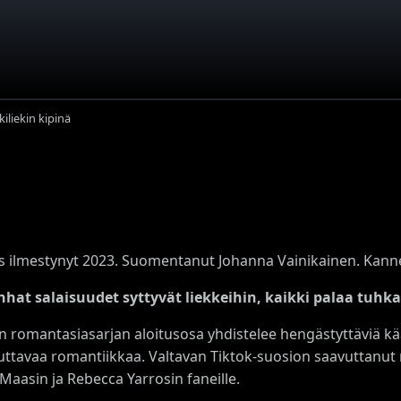
Ikiliekin kipinä
s ilmestynyt 2023. Suomentanut Johanna Vainikainen. Kannen
hat salaisuudet syttyvät liekkeihin, kaikki palaa tuhka
n romantasiasarjan aloitusosa yhdistelee hengästyttäviä kä
ttavaa romantiikkaa. Valtavan Tiktok-suosion saavuttanut 
 Maasin ja Rebecca Yarrosin faneille.