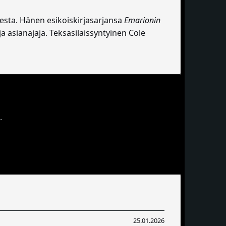
udesta. Hänen esikoiskirjasarjansa
Emarionin
ja asianajaja. Teksasilaissyntyinen Cole
.
25.01.2026