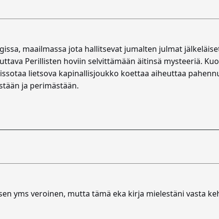
sa, maailmassa jota hallitsevat jumalten julmat jälkeläiset,
uttava Perillisten hoviin selvittämään äitinsä mysteeriä. K
lissotaa lietsova kapinallisjoukko koettaa aiheuttaa pahennu
estään ja perimästään.
ksen yms veroinen, mutta tämä eka kirja mielestäni vasta ke