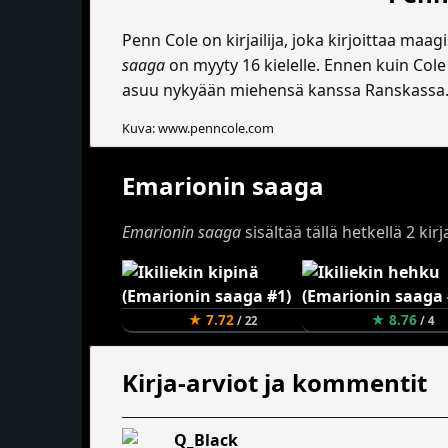
Penn Cole on kirjailija, joka kirjoittaa maa
saaga
on myyty 16 kielelle. Ennen kuin Cole p
asuu nykyään miehensä kanssa Ranskassa
Kuva: www.penncole.com
Emarionin saaga
Emarionin saaga
sisältää tällä hetkellä 2 ki
★ 7.72
★ 8.76
/ 22
/ 4
Kirja-arviot ja kommentit
Q_Black