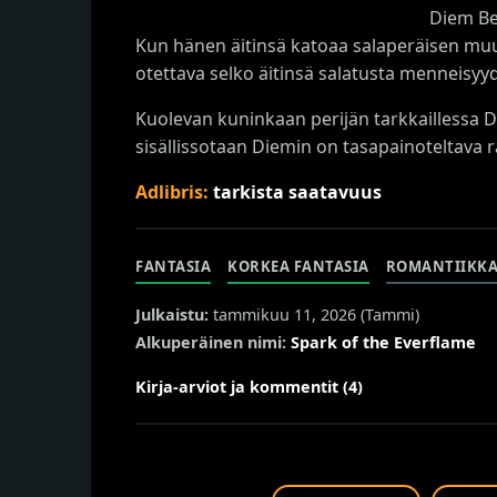
Diem Bel
Kun hänen äitinsä katoaa salaperäisen muuk
otettava selko äitinsä salatusta menneisyy
Kuolevan kuninkaan perijän tarkkaillessa D
sisällissotaan Diemin on tasapainoteltava ra
Adlibris:
tarkista saatavuus
FANTASIA
KORKEA FANTASIA
ROMANTIIKK
Julkaistu:
tammikuu 11, 2026 (
Tammi
)
Alkuperäinen nimi:
Spark of the Everflame
Kirja-arviot ja kommentit (4)