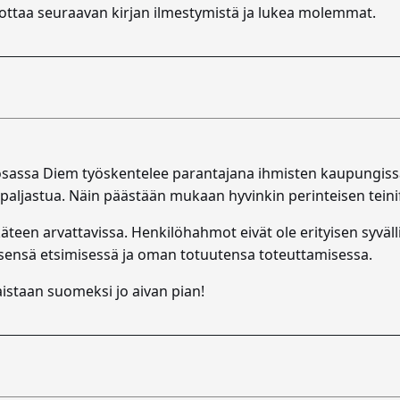
odottaa seuraavan kirjan ilmestymistä ja lukea molemmat.
sassa Diem työskentelee parantajana ihmisten kaupungissa
a paljastua. Näin päästään mukaan hyvinkin perinteisen tein
ukäteen arvattavissa. Henkilöhahmot eivät ole erityisen syväl
tsensä etsimisessä ja oman totuutensa toteuttamisessa.
aistaan suomeksi jo aivan pian!