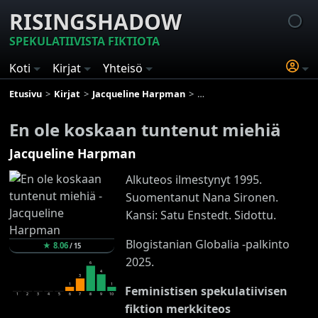
RISINGSHADOW
SPEKULATIIVISTA FIKTIOTA
Koti
Kirjat
Yhteisö
Etusivu
Kirjat
Jacqueline Harpman
En ole koskaan tuntenut mi
En ole koskaan tuntenut miehiä
Jacqueline Harpman
Alkuteos ilmestynyt 1995.
Suomentanut Nana Sironen.
Kansi: Satu Enstedt. Sidottu.
Blogistanian Globalia -palkinto
★
8.06
/
15
2025.
6
4
3
1
1
Feministisen spekulatiivisen
1
2
3
4
5
6
7
8
9
10
fiktion merkkiteos