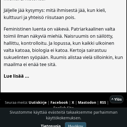
Jäljelle jää kysymys: mitä ihmisestä jää, kun kieli,
kulttuuri ja yhteisö riisutaan pois.
Feministinen luenta on väkevä. Patriarkaalinen valta
toimii ilman näkyviä miehiä. Naisruumis on säilötty,
hallittu, kontrolloitu. Ja lopussa, kun kaikki ulkoinen
valta katoaa, biologia ei katoa. Kertoja sairastuu
sukuelinten syöpään. Ruumis alistaa vielä silloinkin, kun
maailma ei enää tee sitä.
Lue lisää ...
^ Ylös
Seuraa meitä:
Uutiskirje
|
Facebook
|
X
|
Mastodon
|
RSS
|
English Site
Sivustomme käyttää evästeitä takaaksemme parhaimman
käyttökokemuksen.
Hostingpalvelun tarjoaa
Planeetta Internet Oy
© 1996 - 2026 Risingshadow. Kaikki oikeudet pidätetään.
Tietosuoja
Hyväksy