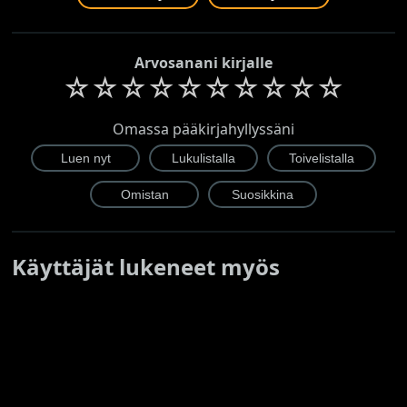
Arvosanani kirjalle
☆
☆
☆
☆
☆
☆
☆
☆
☆
☆
Omassa pääkirjahyllyssäni
Käyttäjät lukeneet myös