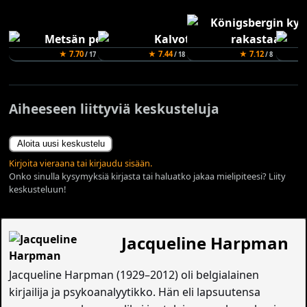
★ 7.70
★ 7.44
★ 7.12
/ 17
/ 18
/ 8
Aiheeseen liittyviä keskusteluja
Aloita uusi keskustelu
Kirjoita vieraana tai kirjaudu sisään.
Onko sinulla kysymyksiä kirjasta tai haluatko jakaa mielipiteesi? Liity
keskusteluun!
Jacqueline Harpman
Jacqueline Harpman (1929–2012) oli belgialainen
kirjailija ja psykoanalyytikko. Hän eli lapsuutensa