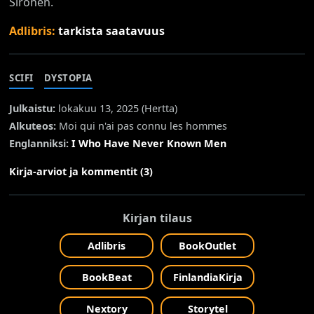
Sironen.
Adlibris:
tarkista saatavuus
SCIFI
DYSTOPIA
Julkaistu:
lokakuu 13, 2025 (
Hertta
)
Alkuteos:
Moi qui n'ai pas connu les hommes
Englanniksi:
I Who Have Never Known Men
Kirja-arviot ja kommentit (3)
Kirjan tilaus
Adlibris
BookOutlet
BookBeat
FinlandiaKirja
Nextory
Storytel