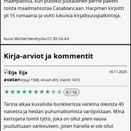
maanpaossa, kun puoliksi juutalainen perhe pakeni
toista maailmansotaa Casablancaan. Harpman kirjoitti
yli 15 romaania ja voitti lukuisia kirjallisuuspalkintoja.
Kuva: Michiel Hendryckx/CC BY-SA 4.0
Kirja-arviot ja kommentit
18.11.2025
Eija
Kirjoja 1508, Arviot 455, Viestit 1472
★★★★★★★★☆☆
8 / 10
Tarina alkaa kuvailulla bunkkerissa vankina olevista 40
naisesta ja heidän puhumattomista vartijoistaan. Minä
kertojana toimii tyttö, joka on ollut pieni vauva
jouduttuaan vankeuteen, joten hänellä ei ole ollut