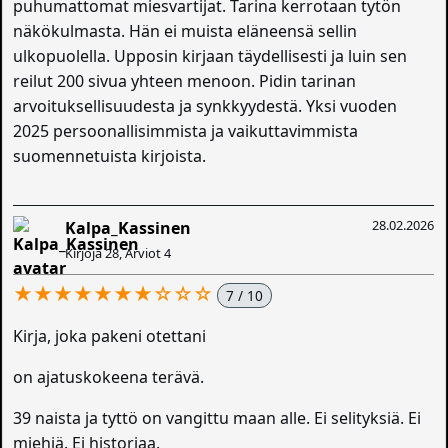
puhumattomat miesvartijat. Tarina kerrotaan tytön
näkökulmasta. Hän ei muista eläneensä sellin
ulkopuolella. Upposin kirjaan täydellisesti ja luin sen
reilut 200 sivua yhteen menoon. Pidin tarinan
arvoituksellisuudesta ja synkkyydestä. Yksi vuoden
2025 persoonallisimmista ja vaikuttavimmista
suomennetuista kirjoista.
28.02.2026
Kalpa_Kassinen
Kirjoja 28, Arviot 4
★★★★★★★☆☆☆
7 / 10
Kirja, joka pakeni otettani
on ajatuskokeena terävä.
39 naista ja tyttö on vangittu maan alle. Ei selityksiä. Ei
miehiä. Ei historiaa.