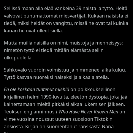
Sellissä maan alla elää vankeina 39 naista ja tyttö. Heitä
valvovat puhumattomat miesvartijat. Kukaan naisista ei
tiedä, miksi heidät on vangittu, missä he ovat tai kuinka
kauan he ovat olleet siellä.
Mutta muilla naisilla on nimi, muistoja ja menneisyys;
nimetön tyttö ei tiedä mitään elämästä sellin
ulkopuolella.
Sähkövalo vuoroin voimistuu ja himmenee, aika kuluu.
Tyttö kasvaa nuoreksi naiseksi ja alkaa ajatella.
En ole koskaan tuntenut miehiä
on poikkeuksellinen
kirjallinen helmi 1990-luvulta, eleetön dystopia, joka jää
kaihertamaan mieltä pitkäksi aikaa lukemisen jälkeen.
Teoksen englanninnos
I Who Have Never Known Men
on
viime vuosina noussut uuteen suosioon Tiktokin
ansiosta. Kirjan on suomentanut ranskasta Nana