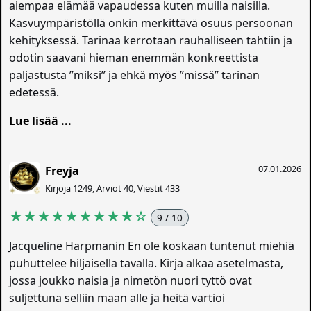
aiempaa elämää vapaudessa kuten muilla naisilla.
Kasvuympäristöllä onkin merkittävä osuus persoonan
kehityksessä. Tarinaa kerrotaan rauhalliseen tahtiin ja
odotin saavani hieman enemmän konkreettista
paljastusta ”miksi” ja ehkä myös ”missä” tarinan
edetessä.
Lue lisää ...
07.01.2026
Freyja
Kirjoja 1249, Arviot 40, Viestit 433
★★★★★★★★★☆
9 / 10
Jacqueline Harpmanin En ole koskaan tuntenut miehiä
puhuttelee hiljaisella tavalla. Kirja alkaa asetelmasta,
jossa joukko naisia ja nimetön nuori tyttö ovat
suljettuna selliin maan alle ja heitä vartioi