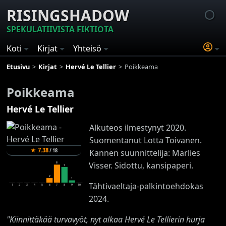
RISINGSHADOW
SPEKULATIIVISTA FIKTIOTA
Koti
Kirjat
Yhteisö
Etusivu
Kirjat
Hervé Le Tellier
Poikkeama
Poikkeama
Hervé Le Tellier
Alkuteos ilmestynyt 2020.
Suomentanut Lotta Toivanen.
★
7.38
/
18
Kannen suunnittelija: Marlies
Visser. Sidottu, kansipaperi.
8
7
2
1
Tähtivaeltaja-palkintoehdokas
1
2
3
4
5
6
7
8
9
10
2024.
"Kiinnittäkää turvavyöt, nyt alkaa Hervé Le Tellierin hurja