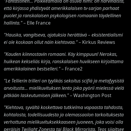
"Fantastinen... Poikkeamalla on osuva nimi: on harvinaista,
että kirjassa yhdistyvät amerikkalaisen tv-sarjan parhaat
puolet ja ranskalaisen psykologisen romaanin täydellinen
hallinta."
– Elle France
"Hauska, vangitseva, ajatuksia herättävä – eksistentialismi
ei ole koskaan ollut näin kiehtovaa."
– Kirkus Reviews
"Kauden kiinnostavin romaani. Käy kimppuun! Nerokas,
huikean kekseliäs kirja, ranskalaisen huvikseen kirjoittama
amerikkalainen bestselleri."
– France2
"Le Tellierin trilleri on tyylikäs sekoitus scifiä ja metafyysistä
arvoitusta... mielikuvituksen lento joka pyörii mielessä vielä
pitkään laskeutumisen jälkeen."
– Washington Post
"Kiehtova, syvältä koskettava tutkielma vapaasta tahdosta,
kohtalosta, todellisuudesta ja olemassaolon tarkoituksesta
verhottuna mielikuvituksekkaaseen juoneen, joka voisi olla
peräisin Twilight Zonesta tai Black Mirrorista. Teos sijaitsee