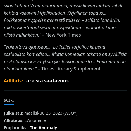
siinä kohtaa Venn-diagrammia, missä kovan luokan viihde
kohtaa vakavan kirjallisuuden. Kirjallinen tapaus...
Poikkeama hyppelee genrestä toiseen – scifistä jännäriin,
rakkauskertomuksesta introspektioon – jäämättä kiinni
niistä mihinkään."
– New York Times
"Vaikuttava ajatuskoe... Le Tellier tarjoilee kirpeää
sosiaalista komediaa... Mutta komedian takana on syvällisiä
psykologisia kysymyksiä yksilönvapaudesta... Poikkeama on
ainutlaatuinen."
– Times Literary Supplement
Adlibris:
tarkista saatavuus
SCIFI
Julkaistu:
maaliskuu 23, 2023 (
WSOY
)
Alkuteos:
L'Anomalie
Englanniksi:
The Anomaly