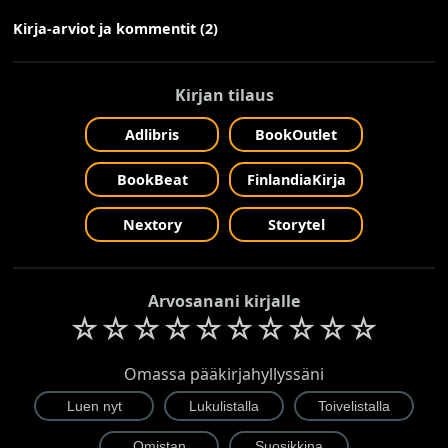
Kirja-arviot ja kommentit (2)
Kirjan tilaus
Adlibris
BookOutlet
BookBeat
FinlandiaKirja
Nextory
Storytel
Arvosanani kirjalle
☆
☆
☆
☆
☆
☆
☆
☆
☆
☆
Omassa pääkirjahyllyssäni