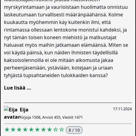
myrskyrintamaan ja vaurioistaan huolimatta onnistuu
laskeutumaan turvallisesti määränpäähänsä. Kolme
kuukautta myöhemmin käy kuitenkin ilmi, että
rintamassa ollessaan lentokone monistui kahdeksi, ja
nyt tämän toisen koneen miehistö ja matkustajat
haluavat myös maihin jatkamaan elämäänsä. Miten se
voi käydä päinsä, kun näiden ihmisten täydellisillä
kaksoisolennoilla ei ole mitään aikomusta jakaa
perheenjäseniään, ystäviään, kotejaan ja uriaan
tyhjästä tupsahtaneiden tulokkaiden kanssa?
Lue lisää ...
17.11.2024
Eija
Kirjoja 1508, Arviot 455, Viestit 1471
★★★★★★★★☆☆
8 / 10