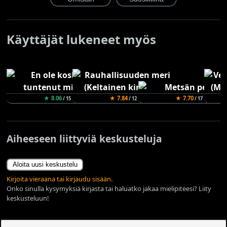
Käyttäjät lukeneet myös
★ 8.06
★ 7.84
★ 7.70
/ 15
/ 12
/ 17
Aiheeseen liittyviä keskusteluja
Aloita uusi keskustelu
Kirjoita vieraana tai kirjaudu sisään.
Onko sinulla kysymyksiä kirjasta tai haluatko jakaa mielipiteesi? Liity
keskusteluun!