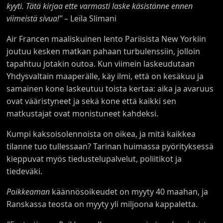
kyyti. Tätä kirjaa ette varmasti laske käsistänne ennen
viimeistä sivua!"
– Leïla Slimani
Air Francen maaliskuinen lento Pariisista New Yorkiin
joutuu kesken matkan pahaan turbulenssiin, jolloin
tapahtuu jotakin outoa. Kun viimein laskeudutaan
Yhdysvaltain maaperälle, käy ilmi, että on kesäkuu ja
samainen kone laskeutuu toista kertaa: aika ja avaruus
ovat vääristyneet ja sekä kone että kaikki sen
matkustajat ovat monistuneet kahdeksi.
Kumpi kaksoisolennoista on oikea, ja mitä kaikkea
tilanne tuo tullessaan? Tarinan huimassa pyörityksessä
kieppuvat myös tiedustelupalvelut, poliitikot ja
tiedeväki.
Poikkeaman
käännösoikeudet on myyty 40 maahan, ja
Ranskassa teosta on myyty yli miljoona kappaletta.