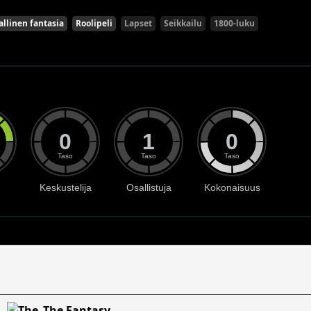
allinen fantasia
Roolipeli
Lapset
Seikkailu
1800-luku
0
1
0
Taso
Taso
Taso
Keskustelija
Osallistuja
Kokonaisuus
The Fantasy