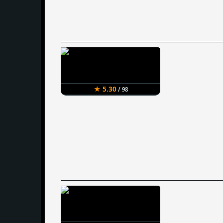
★ 5.30
/ 98