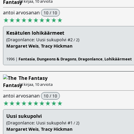
34 kirjaa, 10 arviota
antoi arvosanan
10 / 10
★★★★★★★★★★
Kesätulen lohikäärmeet
(Dragonlance: Uusi sukupolvi #2
)
/ 2
Margaret Weis
,
Tracy Hickman
1996 |
Fantasia
,
Dungeons & Dragons
,
Dragonlance
,
Lohikäärmeet
The Fantasy
34 kirjaa, 10 arviota
antoi arvosanan
10 / 10
★★★★★★★★★★
Uusi sukupolvi
(Dragonlance: Uusi sukupolvi #1
)
/ 2
Margaret Weis
,
Tracy Hickman