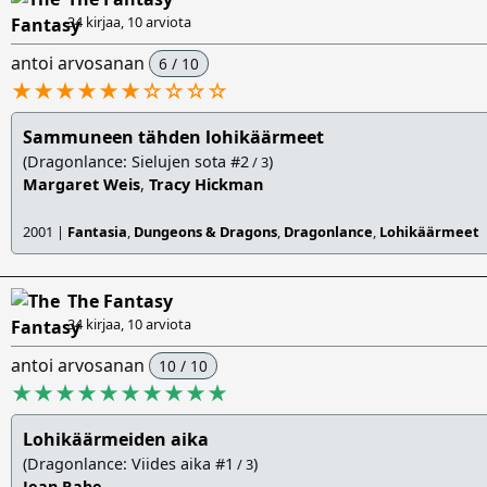
34 kirjaa, 10 arviota
antoi arvosanan
6 / 10
★★★★★★
☆
☆
☆
☆
Sammuneen tähden lohikäärmeet
(Dragonlance: Sielujen sota #2
)
/ 3
Margaret Weis
,
Tracy Hickman
2001 |
Fantasia
,
Dungeons & Dragons
,
Dragonlance
,
Lohikäärmeet
The Fantasy
34 kirjaa, 10 arviota
antoi arvosanan
10 / 10
★★★★★★★★★★
Lohikäärmeiden aika
(Dragonlance: Viides aika #1
)
/ 3
Jean Rabe