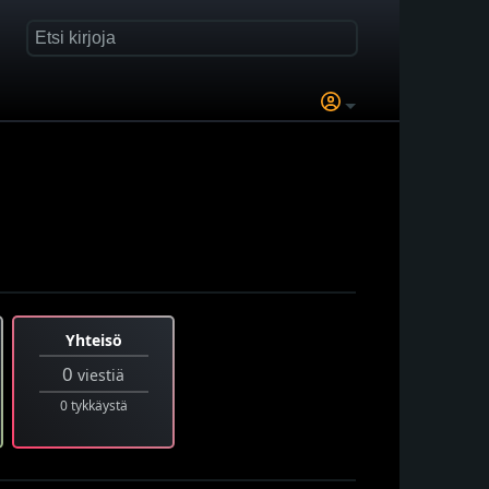
Yhteisö
0
viestiä
0 tykkäystä