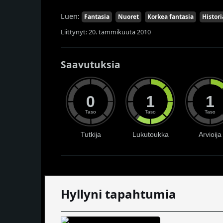
Luen:
Fantasia
Nuoret
Korkea fantasia
Histori
Liittynyt: 20. tammikuuta 2010
Saavutuksia
0
1
1
Taso
Taso
Taso
Tutkija
Lukutoukka
Arvioija
Hyllyni tapahtumia