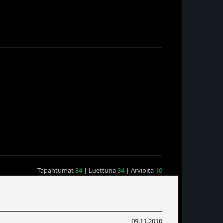
Tapahtumat
34
| Luettuna
34
| Arvioita
10
09.11.2010