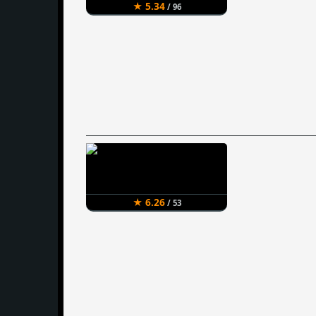
★ 5.34
/ 96
★ 6.26
/ 53