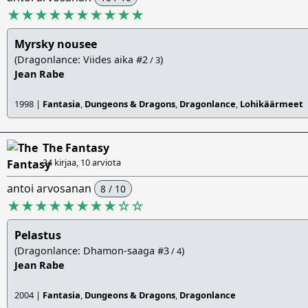
★★★★★★★★★★
Myrsky nousee
(Dragonlance: Viides aika #2
)
/ 3
Jean Rabe
1998 |
Fantasia
,
Dungeons & Dragons
,
Dragonlance
,
Lohikäärmeet
The Fantasy
34 kirjaa, 10 arviota
antoi arvosanan
8 / 10
★★★★★★★★
☆
☆
Pelastus
(Dragonlance: Dhamon-saaga #3
)
/ 4
Jean Rabe
2004 |
Fantasia
,
Dungeons & Dragons
,
Dragonlance