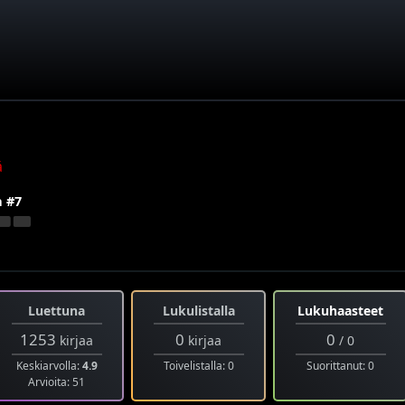
ä
a #7
Luettuna
Lukulistalla
Lukuhaasteet
1253
0
0
kirjaa
kirjaa
/ 0
Keskiarvolla:
4.9
Toivelistalla: 0
Suorittanut: 0
Arvioita: 51