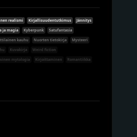
nen realismi
Kirjallisuudentutkimus
Jännitys
a ja magia
Kyberpunk
Satufantasia
ttilainen kauhu
Nuorten tietokirja
Mysteeri
uhu
Kuvakirja
Weird fiction
vinen mytologia
Kirjoittaminen
Romantiikka