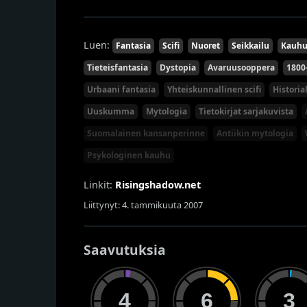
Luen:
Fantasia
Scifi
Nuoret
Seikkailu
Kauh
Tieteisfantasia
Dystopia
Avaruusooppera
1800
Urbaani fantasia
Yhteiskunnallinen scifi
Historia
Uuskumma
Mytologia
Tietokirjat sarjakuvista
Suomalainen kansanperinne
Antiikin mytologia
Psykologinen kauhu
Linkit:
Risingshadow.net
Liittynyt: 4. tammikuuta 2007
Saavutuksia
4
6
3