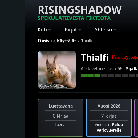
RISINGSHADOW
SPEKULATIIVISTA FIKTIOTA
Koti
Kirjat
Yhteisö
Etusivu
Käyttäjät
Thialfi
Thialfi
Pääkäyttäj
Arkkivelho · Taso 66 ·
Sijall
Luettavana
Vuosi 2026
0
7
kirjaa
kirjaa
Luen: -
Viimeisin:
Paluu
Varjovuorelle