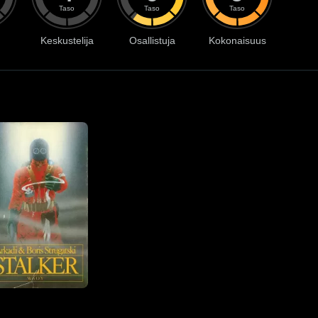
Taso
Taso
Taso
Keskustelija
Osallistuja
Kokonaisuus