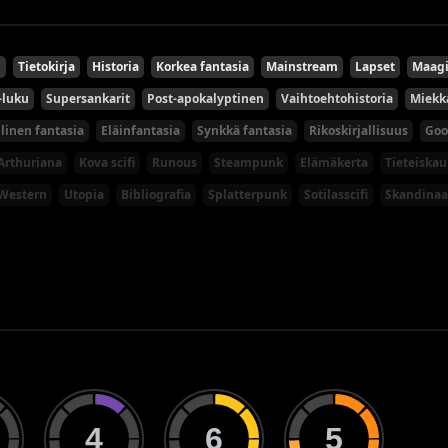
u
Tietokirja
Historia
Korkea fantasia
Mainstream
Lapset
Maagi
-luku
Supersankarit
Post-apokalyptinen
Vaihtoehtohistoria
Miekk
llinen fantasia
Eläinfantasia
Synkkä fantasia
Rikoskirjallisuus
Goo
Arthuriana
Kova scifi
Runous
Steampunk
Elämäkerta
Tieteiska
Western
Utopia
Bibliografia
Splatterpunk
Sotilasscifi
Skandinaa
4
6
5