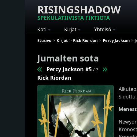
RISINGSHADOW
SPEKULATIIVISTA FIKTIOTA
Koti
Kirjat
Yhteisö
Etusivu
Kirjat
Rick Riordan
Percy Jackson
J
Jumalten sota
Percy Jackson #5
/ 7
Rick Riordan
Alkuteo
Sidottu.
Menesty
Newyork
Kronost
Kronoks