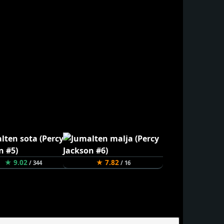
★ 9.02
★ 7.82
/ 344
/ 16