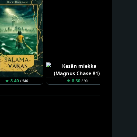
★ 8.40
★ 8.30
★ 8.04
/ 546
/ 90
/ 