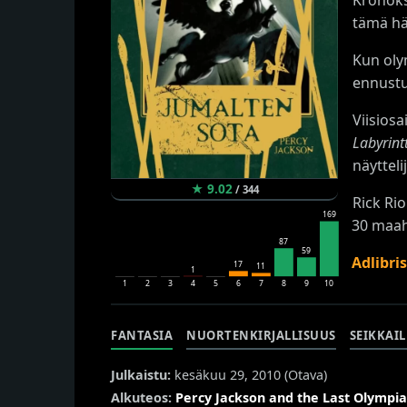
tämä hä
Kun oly
ennustu
Viisiosa
Labyrintt
näytteli
★
9.02
/
344
Rick Ri
169
30 maah
87
59
Adlibri
17
11
1
1
2
3
4
5
6
7
8
9
10
FANTASIA
NUORTENKIRJALLISUUS
SEIKKAI
Julkaistu:
kesäkuu 29, 2010 (
Otava
)
Alkuteos:
Percy Jackson and the Last Olympi