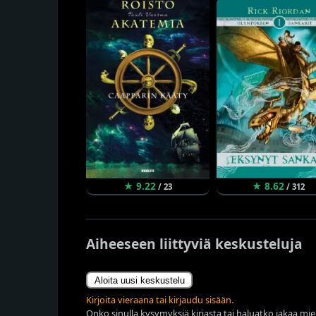
★ 9.22
★ 8.62
/ 23
/ 312
Aiheeseen liittyviä keskusteluja
Aloita uusi keskustelu
Kirjoita vieraana tai kirjaudu sisään.
Onko sinulla kysymyksiä kirjasta tai haluatko jakaa miel