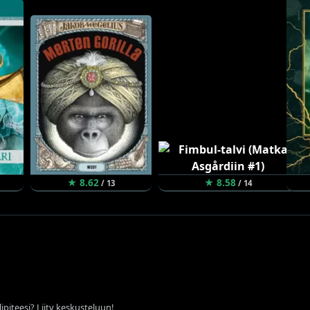
★ 8.62
★ 8.58
/ 13
/ 14
ipiteesi? Liity keskusteluun!