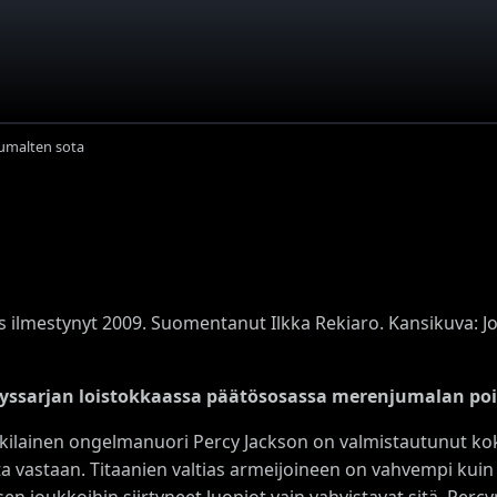
umalten sota
s ilmestynyt 2009. Suomentanut Ilkka Rekiaro. Kansikuva: J
ssarjan loistokkaassa päätösosassa merenjumalan poik
ilainen ongelmanuori Percy Jackson on valmistautunut koko
a vastaan. Titaanien valtias armeijoineen on vahvempi kuin k
en joukkoihin siirtyneet luopiot vain vahvistavat sitä. Perc