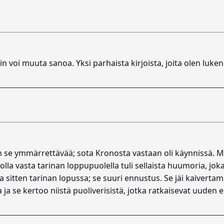
kein voi muuta sanoa. Yksi parhaista kirjoista, joita olen luke
n se ymmärrettävää; sota Kronosta vastaan oli käynnissä. M
olla vasta tarinan loppupuolella tuli sellaista huumoria, j
sitten tarinan lopussa; se suuri ennustus. Se jäi kaivertamaa
a ja se kertoo niistä puoliverisistä, jotka ratkaisevat uuden