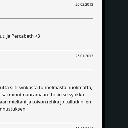
26.02.2013
nut. Ja Percabeth <3
25.01.2013
utta silti synkästä tunnelmasta huolimatta,
oka sai minut nauramaan. Tosin se synkkä
n mieltäni ja toivon (ehkä jo tullutkin, en
 ennustuksen.