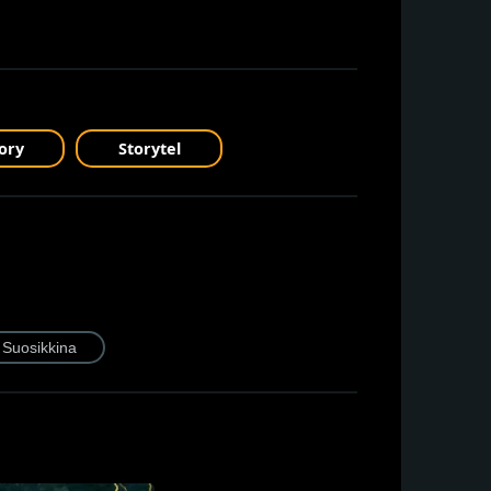
ory
Storytel