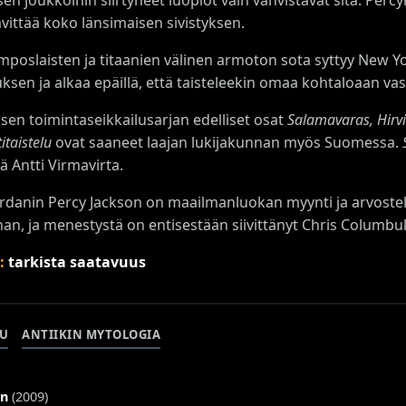
vittää koko länsimaisen sivistyksen.
mposlaisten ja titaanien välinen armoton sota syttyy New Yo
ksen ja alkaa epäillä, että taisteleekin omaa kohtaloaan va
isen toimintaseikkailusarjan edelliset osat
Salamavaras, Hirvi
itaistelu
ovat saaneet laajan lukijakunnan myös Suomessa.
jä Antti Virmavirta.
ordanin Percy Jackson on maailmanluokan myynti ja arvostel
an, ja menestystä on entisestään siivittänyt Chris Colum
s:
tarkista saatavuus
LU
ANTIIKIN MYTOLOGIA
an
(2009)