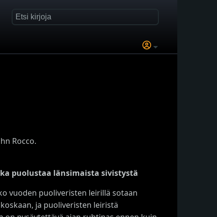
ohn Rocco.
a puolustaa länsimaista sivistystä
 vuoden puoliveristen leirillä sotaan
oskaan, ja puoliveristen leiristä
yn on pysäytettävä ajan ruhtinas ennen kuin