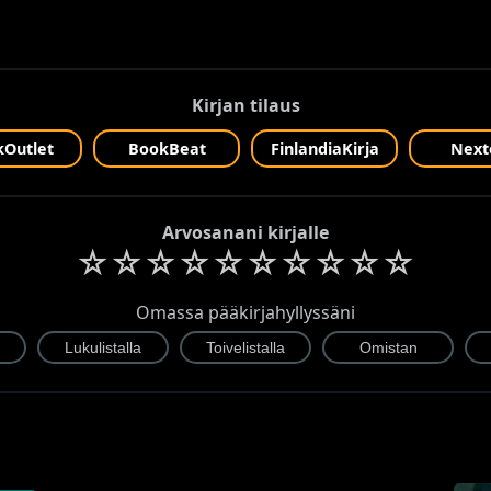
Kirjan tilaus
Outlet
BookBeat
FinlandiaKirja
Next
Arvosanani kirjalle
☆
☆
☆
☆
☆
☆
☆
☆
☆
☆
Omassa pääkirjahyllyssäni