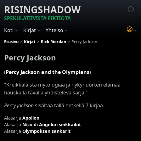
RISINGSHADOW
SPEKULATIIVISTA FIKTIOTA
Koti
Kirjat
Yhteisö
Etusivu
Kirjat
Rick Riordan
Percy Jackson
Percy Jackson
(
Percy Jackson and the Olympians
)
"Kreikkalaista mytologiaa ja nykynuorten elämää
hauskalla tavalla yhdistelevä sarja."
Percy Jackson
sisältää tällä hetkellä 7 kirjaa.
Alasarja
Apollon
Alasarja
Nico di Angelon seikkailut
Alasarja
Olympoksen sankarit