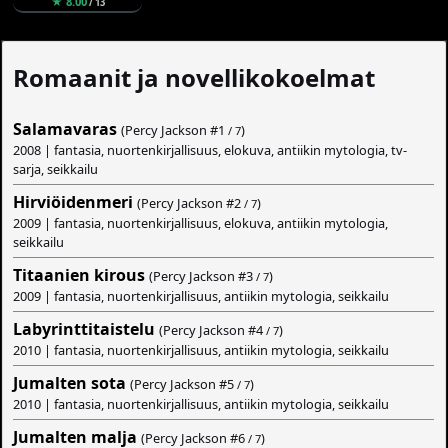
★ 8.00
/ 13
Romaanit ja novellikokoelmat
Salamavaras
(Percy Jackson #
1
)
/ 7
2008 | fantasia, nuortenkirjallisuus, elokuva, antiikin mytologia, tv-
sarja, seikkailu
Hirviöidenmeri
(Percy Jackson #
2
)
/ 7
2009 | fantasia, nuortenkirjallisuus, elokuva, antiikin mytologia,
seikkailu
Titaanien kirous
(Percy Jackson #
3
)
/ 7
2009 | fantasia, nuortenkirjallisuus, antiikin mytologia, seikkailu
Labyrinttitaistelu
(Percy Jackson #
4
)
/ 7
2010 | fantasia, nuortenkirjallisuus, antiikin mytologia, seikkailu
Jumalten sota
(Percy Jackson #
5
)
/ 7
2010 | fantasia, nuortenkirjallisuus, antiikin mytologia, seikkailu
Jumalten malja
(Percy Jackson #
6
)
/ 7