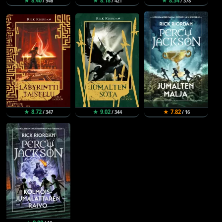
★ 8.40
★ 8.18
★ 8.34
/ 546
/ 421
/ 378
★ 8.72
★ 9.02
★ 7.82
/ 347
/ 344
/ 16