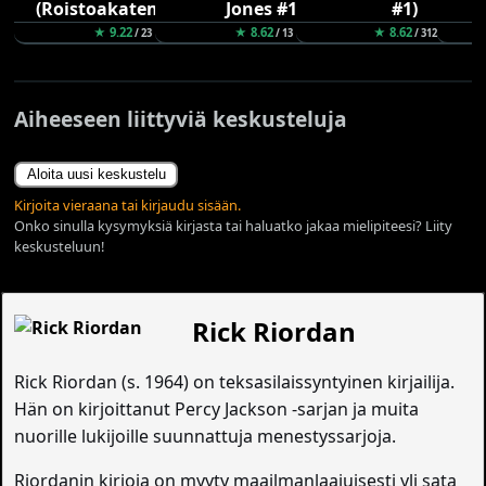
★ 9.22
★ 8.62
★ 8.62
/ 23
/ 13
/ 312
Aiheeseen liittyviä keskusteluja
Aloita uusi keskustelu
Kirjoita vieraana tai kirjaudu sisään.
Onko sinulla kysymyksiä kirjasta tai haluatko jakaa mielipiteesi? Liity
keskusteluun!
Rick Riordan
Rick Riordan (s. 1964) on teksasilaissyntyinen kirjailija.
Hän on kirjoittanut Percy Jackson -sarjan ja muita
nuorille lukijoille suunnattuja menestyssarjoja.
Riordanin kirjoja on myyty maailmanlaajuisesti yli sata