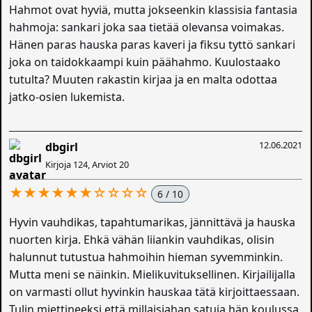
Hahmot ovat hyviä, mutta jokseenkin klassisia fantasia
hahmoja: sankari joka saa tietää olevansa voimakas.
Hänen paras hauska paras kaveri ja fiksu tyttö sankari
joka on taidokkaampi kuin päähahmo. Kuulostaako
tutulta? Muuten rakastin kirjaa ja en malta odottaa
jatko-osien lukemista.
12.06.2021
dbgirl
Kirjoja 124, Arviot 20
★★★★★★☆☆☆☆
6 / 10
Hyvin vauhdikas, tapahtumarikas, jännittävä ja hauska
nuorten kirja. Ehkä vähän liiankin vauhdikas, olisin
halunnut tutustua hahmoihin hieman syvemminkin.
Mutta meni se näinkin. Mielikuvituksellinen. Kirjailijalla
on varmasti ollut hyvinkin hauskaa tätä kirjoittaessaan.
Tulin miettineeksi että millaisiahan satuja hän koulussa