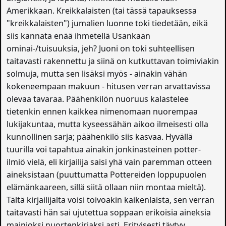
Amerikkaan. Kreikkalaisten (tai tässä tapauksessa
"kreikkalaisten") jumalien luonne toki tiedetään, eikä
siis kannata enää ihmetellä Usankaan
ominai-/tuisuuksia, jeh? Juoni on toki suhteellisen
taitavasti rakennettu ja siinä on kutkuttavan toimiviakin
solmuja, mutta sen lisäksi myös - ainakin vähän
kokeneempaan makuun - hitusen verran arvattavissa
olevaa tavaraa. Päähenkilön nuoruus kalastelee
tietenkin ennen kaikkea nimenomaan nuorempaa
lukijakuntaa, mutta kyseessähän aikoo ilmeisesti olla
kunnollinen sarja; päähenkilö siis kasvaa. Hyvällä
tuurilla voi tapahtua ainakin jonkinasteinen potter-
ilmiö vielä, eli kirjailija saisi yhä vain paremman otteen
aineksistaan (puuttumatta Pottereiden loppupuolen
elämänkaareen, sillä siitä ollaan niin montaa mieltä).
Tältä kirjailijalta voisi toivoakin kaikenlaista, sen verran
taitavasti hän sai ujutettua soppaan erikoisia aineksia
mainioksi nuortenkirjaksi asti. Erityisesti täytyy