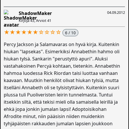
04.09.2012
ShadowMaker
Kirjoja 43, Arviot 41
★★★★★★☆☆☆☆
6 / 10
Percy Jackson ja Salamavaras on hyvä kirja. Kuitenkin
hiukan "lapsekas". Esimerkiksi Annabethin hahmo oli
hiukan tylsä. Sankarin "perustyttö apuri". Aluksi
vastahakoinen Percyä kohtaan, tietenkin. Annabethin
hahmoa luodessa Rick Riordan taisi luottaa vanhaan
kaavaan. Muutkin henkilöt olivat hiukan tylsiä, mutta
itselläni Annabeth oli se tylsistyttävin. Kuitenkin suuri
plussa tuli Puoliveristen leirin tunnelmasta. Tuntui
itsekkin siltä, että tekisi mieli olla samaisella leirillä ja
ehkä jopa jonkin jumalan lapsi! Adoptoisikohan
Afrodite minut, niin pääsisin niiden muidenkin
tyhjäpäisten rakkauden jumalan lapsien joukkoon