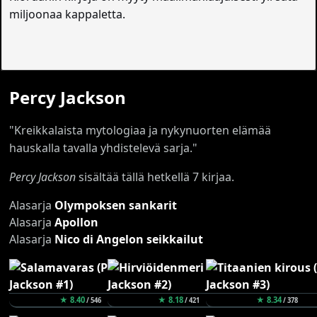
miljoonaa kappaletta.
Percy Jackson
"Kreikkalaista mytologiaa ja nykynuorten elämää
hauskalla tavalla yhdistelevä sarja."
Percy Jackson
sisältää tällä hetkellä 7 kirjaa.
Alasarja
Olympoksen sankarit
Alasarja
Apollon
Alasarja
Nico di Angelon seikkailut
★ 8.40
★ 8.18
★ 8.34
/ 546
/ 421
/ 378