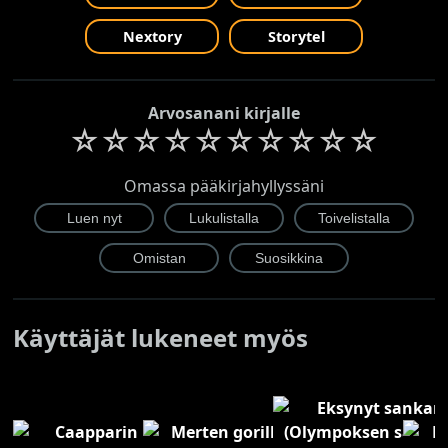
Nextory
Storytel
Arvosanani kirjalle
☆
☆
☆
☆
☆
☆
☆
☆
☆
☆
Omassa pääkirjahyllyssäni
Käyttäjät lukeneet myös