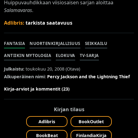
Huippuvauhdikkaan viisiosaisen sarjan aloittaa
Salamavaras
.
Adlibris:
tarkista saatavuus
FANTASIA
NUORTENKIRJALLISUUS
SEIKKAILU
ANTIIKIN MYTOLOGIA
ELOKUVA
TV-SARJA
Julkaistu:
toukokuu 20, 2008 (
Otava
)
Alkuperäinen nimi:
Percy Jackson and the Lightning Thief
Kirja-arviot ja kommentit (23)
Kirjan tilaus
Adlibris
BookOutlet
BookBeat
FinlandiaKirja