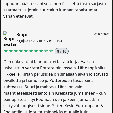
loppuun päästessäni sellainen fiilis, että tästä sarjasta
saattaa tulla jotain suurtakin kunhan tapahtumat
vähän etenevät.
08.09.2008
Rinja
Kirjoja 847, Arviot 7, Viestit 1031
★★★★★★★★☆☆
8 / 10
Olin näkevinäni taannoin, että tätä kirjaa/sarjaa
uskallettiin verrata Pottereihin jossain. Lähdenpä siitä
liikkeelle. Kirjan perusidea on sinällään aivan loistavasti
oivallettu ja hamuilee jo Pottereiden tasoa siinä
suhteessa. Suuri ja mahtava Länsi on vain
maantieteellisesti lähtöisin Kreikasta jumalineen - kun
painopiste siirtyi Roomaan sen jälkeen, jumalatkin
siirtyivät loogisesti sinne. Sitten Keski-Eurooppaan &
Englantiin, ja lopulta, minnekäs muualle kuin