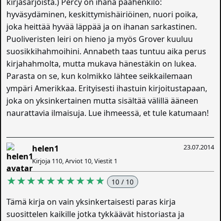
kirjasarjoista.) Percy on ihana päähenkilö:
hyväsydäminen, keskittymishäiriöinen, nuori poika,
joka heittää hyvää läppää ja on ihanan sarkastinen.
Puoliveristen leiri on hieno ja myös Grover kuuluu
suosikkihahmoihini. Annabeth taas tuntuu aika perus
kirjahahmolta, mutta mukava hänestäkin on lukea.
Parasta on se, kun kolmikko lähtee seikkailemaan
ympäri Amerikkaa. Erityisesti ihastuin kirjoitustapaan,
joka on yksinkertainen mutta sisältää välillä ääneen
naurattavia ilmaisuja. Lue ihmeessä, et tule katumaan!
23.07.2014
helen1
Kirjoja 110, Arviot 10, Viestit 1
★★★★★★★★★★
10 / 10
Tämä kirja on vain yksinkertaisesti paras kirja
suosittelen kaikille jotka tykkäävät historiasta ja