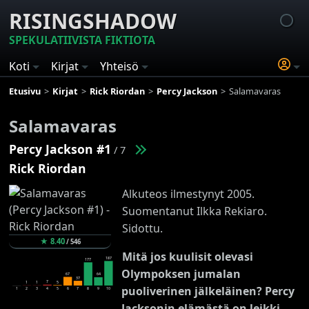
RISINGSHADOW
SPEKULATIIVISTA FIKTIOTA
Koti
Kirjat
Yhteisö
Etusivu
Kirjat
Rick Riordan
Percy Jackson
Salamavaras
Salamavaras
Percy Jackson #1
/ 7
Rick Riordan
Alkuteos ilmestynyt 2005.
Suomentanut Ilkka Rekiaro.
Sidottu.
★
8.40
/
546
Mitä jos kuulisit olevasi
187
177
Olympoksen jumalan
67
64
37
7
5
1
1
puoliverinen jälkeläinen? Percy
1
2
3
4
5
6
7
8
9
10
Jacksonin elämästä on leikki