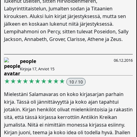
lukenut useiten, sitten Hirviöidenmeren,
Labyrinttitaistelun, Jumalten sodan ja Titaanien
kirouksen. Aluksi luin kirjat järjestyksessä, mutta sen
jälkeen en koskaan lukenut niitä järjestyksessä.
Lempihahmoni on Percy, sitten tulevat Poseidon, Sally
Jackson, Annabeth, Grover, Clarisse, Athene ja Zeus.
06.12.2016
people
Kirjoja 17, Arviot 15
★★★★★★★★★★
10 / 10
Mielestäni Salamavaras on koko kirjasarjan parhain
kirja. Tässä oli jännittävyyttä ja koko ajan tapahtui
jotakin. Kirjan henkilöt olivat mielenkiintoisia ja rakastin
sitä, että tässä kirjassa kerrottiin Antiikin Kreikan
jumalista. Niitä ei nimittäin monessa kirjassa esiinny.
Kirjan juoni, teema ja koko idea oli todella hyvä. Ihailen