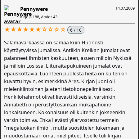
14.07.2009
Pennywere
Kirjoja 188, Arviot 43
★★★★★★☆☆☆☆
6 / 10
Salamavarkaassa on samaa kuin Huonosti
käyttäytyvissä jumalissa. Antiikin Kreikan jumalat ovat
palanneet ihmisten keskuuteen, asuen milloin Nykissä
ja milloin Losissa. Liituraitapukuineen jumalat ovat
epäuskottavia. Luonteen puolesta heitä on kuitenkin
kuvattu hyvin, esimerkkinä Ares. Kirjan juoni oli
mielenkiintoinen ja eteni tietokonepelimäisesti.
Henkilöhahmot olivat lievästi kliseisiä, varsinkin
Annabeth oli perustyttösankari mukapahoine
lohkaisuneen. Kokonaisuus oli kuitenkin jokseenkin
varsin toimiva. Ehkä lievästi yliarvostettu termein
"megaluokan ilmiö", mutta suosittelen lukemaan ja
muodostamaan omat mielipiteet. Itselle tuli kirjan