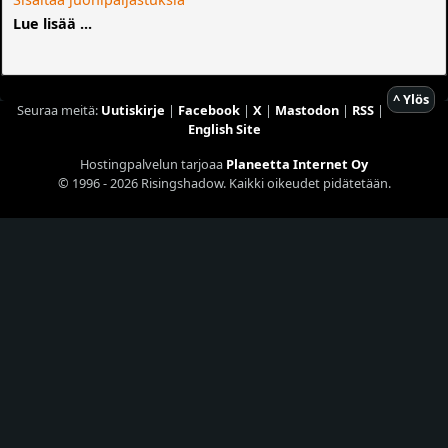
Lue lisää ...
^ Ylös
Seuraa meitä:
Uutiskirje
|
Facebook
|
X
|
Mastodon
|
RSS
|
English Site
Hostingpalvelun tarjoaa
Planeetta Internet Oy
© 1996 - 2026 Risingshadow. Kaikki oikeudet pidätetään.