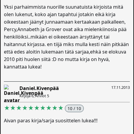
Yksi parhaimmista nuorille suunatuista kirjoista mitä
olen lukenut, koko ajan tapahtui jotakin eikä kirja
oikeestaan jäänyt junnaamaan kertaakaan paikalleen,
Percy,Annabeth ja Grover ovat aika mielenkiinosia pää
henkilöiksi..mikään ei oikeestaan ärsyttänyt tai
haitannut kirjassa. en tiijä miks mulla kesti näin pitkään
että edes aloitin lukemaan tätä sarjaa,ehkä se elokuva
2010 piti huolen siitä :D no mutta kirja on hyvä,
kannattaa lukea!
17.11.2013
Daniel.Kivenpää
Kirjoja 6, Arviot 5
★★★★★★★★★★
10 / 10
Aivan paras kirja/sarja suosittelen lukea!!!