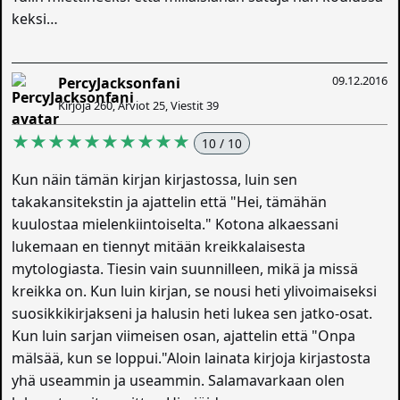
keksi…
09.12.2016
PercyJacksonfani
Kirjoja 260, Arviot 25, Viestit 39
★★★★★★★★★★
10 / 10
Kun näin tämän kirjan kirjastossa, luin sen
takakansitekstin ja ajattelin että "Hei, tämähän
kuulostaa mielenkiintoiselta." Kotona alkaessani
lukemaan en tiennyt mitään kreikkalaisesta
mytologiasta. Tiesin vain suunnilleen, mikä ja missä
kreikka on. Kun luin kirjan, se nousi heti ylivoimaiseksi
suosikkikirjakseni ja halusin heti lukea sen jatko-osat.
Kun luin sarjan viimeisen osan, ajattelin että "Onpa
mälsää, kun se loppui."Aloin lainata kirjoja kirjastosta
yhä useammin ja useammin. Salamavarkaan olen