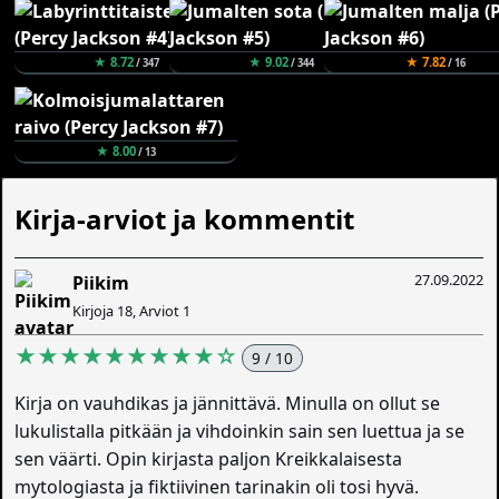
★ 8.72
★ 9.02
★ 7.82
/ 347
/ 344
/ 16
★ 8.00
/ 13
Kirja-arviot ja kommentit
27.09.2022
Piikim
Kirjoja 18, Arviot 1
★★★★★★★★★☆
9 / 10
Kirja on vauhdikas ja jännittävä. Minulla on ollut se
lukulistalla pitkään ja vihdoinkin sain sen luettua ja se
sen väärti. Opin kirjasta paljon Kreikkalaisesta
mytologiasta ja fiktiivinen tarinakin oli tosi hyvä.