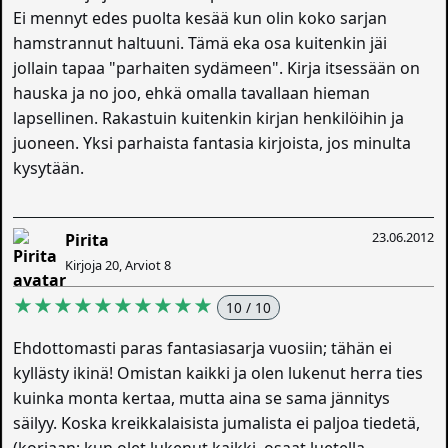
Ei mennyt edes puolta kesää kun olin koko sarjan
hamstrannut haltuuni. Tämä eka osa kuitenkin jäi
jollain tapaa "parhaiten sydämeen". Kirja itsessään on
hauska ja no joo, ehkä omalla tavallaan hieman
lapsellinen. Rakastuin kuitenkin kirjan henkilöihin ja
juoneen. Yksi parhaista fantasia kirjoista, jos minulta
kysytään.
23.06.2012
Pirita
Kirjoja 20, Arviot 8
★★★★★★★★★★
10 / 10
Ehdottomasti paras fantasiasarja vuosiin; tähän ei
kyllästy ikinä! Omistan kaikki ja olen lukenut herra ties
kuinka monta kertaa, mutta aina se sama jännitys
säilyy. Koska kreikkalaisista jumalista ei paljoa tiedetä,