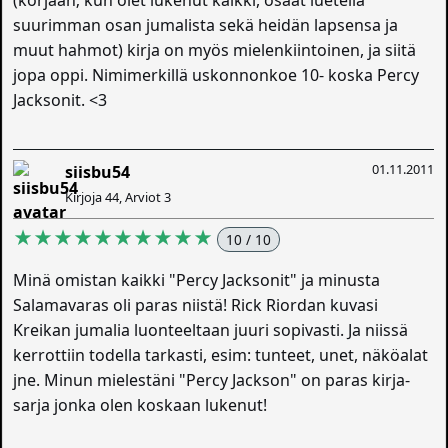
(korjaan; kun olet lukenut kaikki, osaat luetella
suurimman osan jumalista sekä heidän lapsensa ja
muut hahmot) kirja on myös mielenkiintoinen, ja siitä
jopa oppi. Nimimerkillä uskonnonkoe 10- koska Percy
Jacksonit. <3
01.11.2011
siisbu54
Kirjoja 44, Arviot 3
★★★★★★★★★★
10 / 10
Minä omistan kaikki "Percy Jacksonit" ja minusta
Salamavaras oli paras niistä! Rick Riordan kuvasi
Kreikan jumalia luonteeltaan juuri sopivasti. Ja niissä
kerrottiin todella tarkasti, esim: tunteet, unet, näköalat
jne. Minun mielestäni "Percy Jackson" on paras kirja-
sarja jonka olen koskaan lukenut!