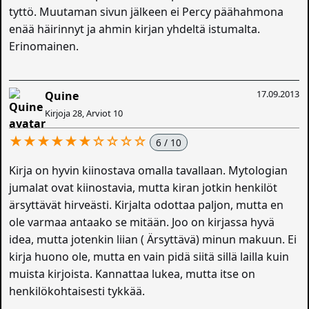
tyttö. Muutaman sivun jälkeen ei Percy päähahmona
enää häirinnyt ja ahmin kirjan yhdeltä istumalta.
Erinomainen.
17.09.2013
Quine
Kirjoja 28, Arviot 10
★★★★★★☆☆☆☆
6 / 10
Kirja on hyvin kiinostava omalla tavallaan. Mytologian
jumalat ovat kiinostavia, mutta kiran jotkin henkilöt
ärsyttävät hirveästi. Kirjalta odottaa paljon, mutta en
ole varmaa antaako se mitään. Joo on kirjassa hyvä
idea, mutta jotenkin liian ( Ärsyttävä) minun makuun. Ei
kirja huono ole, mutta en vain pidä siitä sillä lailla kuin
muista kirjoista. Kannattaa lukea, mutta itse on
henkilökohtaisesti tykkää.