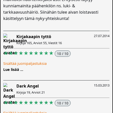
kunniamainita päähenkilön ns. luki- &
tarkkaavuushäiriö. Siinähän tulee aivan loistavasti
käsittelyyn tämä nyky-yhteiskunta!
27.07.2014
Kirjakaapin tyttö
Kirjoja 165, Arviot 55, Viestit 16
★★★★★★★★★★
10 / 10
Sisältää juonipaljastuksia
Lue lisää ...
15.03.2013
Dark Angel
Kirjoja 19, Arviot 21
★★★★★★★★★★
10 / 10
Sisältää juonipaljastuksia