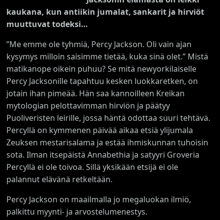
kaukana, kun antiikin jumalat, sankarit ja hirviöt
muuttuvat todeksi…
”Me emme ole tyhmiä, Percy Jackson. Oli vain ajan
kysymys milloin saisimme tietää, kuka sinä olet.” Mistä
matikanope oikein puhuu? Se mitä newyorkilaiselle
Percy Jacksonille tapahtuu kesken luokkaretken, on
jotain ihan pimeää. Hän saa kannoilleen Kreikan
mytologian pelottavimman hirviön ja päätyy
Puoliveristen leirille, jossa häntä odottaa suuri tehtävä.
Percyllä on kymmenen päivää aikaa etsiä ylijumala
Zeuksen mestarisalama ja estää ihmiskunnan tuhoisin
sota. Ilman itsepäistä Annabethia ja satyyri Groveria
Percyllä ei ole toivoa. Sillä yksikään etsijä ei ole
palannut elävänä retkeltään.
Percy Jackson on maailmalla jo megaluokan ilmiö,
palkittu myynti- ja arvostelumenestys.