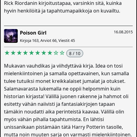
Rick Riordanin kirjoitustapaa, varsinkin sitä, kuinka
hyvin henkilöitä ja tapahtumapaikkoja on kuvailtu.
16.08.2015
Poison Girl
Kirjoja 163, Arviot 66, Viestit 45
★★★★★★★★☆☆
8 / 10
Mukavan vauhdikas ja viihdyttävä kirja. Idea on tosi
mielenkiintoinen ja samalla opettavainen, kun samalla
tulee tutuiksi monet kreikkalaiset jumalat ja otukset.
Salamavarasta lukemalla ne oppii helpommin kuin
historian kirjasta! Välillä juonen rakenne ja hahmot oli
esitetty vähän naiivisti ja fantasiakirjojen tapaan
tämäkin noudatti aika perinteistä kaavaa. Välillä olin
myös vähän pihalla tapahtumista. En lähtisi
unissanikaan pistämään tätä Harry Potterin tasolle,
mutta noin muuten sarja on varmasti mielenkiintoinen.