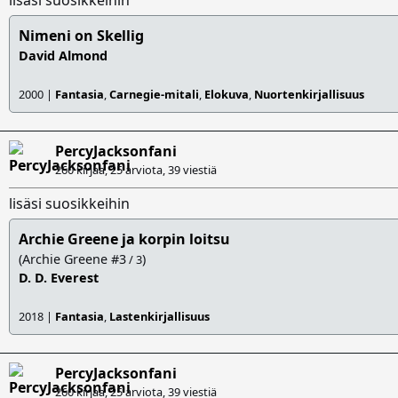
lisäsi suosikkeihin
Nimeni on Skellig
David Almond
2000 |
Fantasia
,
Carnegie-mitali
,
Elokuva
,
Nuortenkirjallisuus
PercyJacksonfani
260 kirjaa, 25 arviota,
39 viestiä
lisäsi suosikkeihin
Archie Greene ja korpin loitsu
(Archie Greene #3
)
/ 3
D. D. Everest
2018 |
Fantasia
,
Lastenkirjallisuus
PercyJacksonfani
260 kirjaa, 25 arviota,
39 viestiä