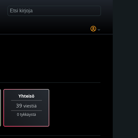
Yhteisö
39
viestiä
0 tykkäystä