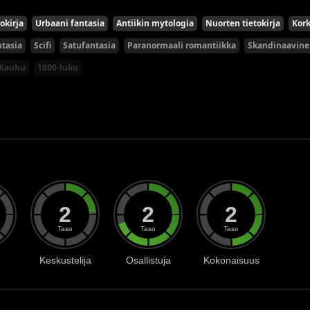
okirja
Urbaani fantasia
Antiikin mytologia
Nuorten tietokirja
Kork
tasia
Scifi
Satufantasia
Paranormaali romantiikka
Skandinaavine
Kauhu
1800-luku
2
2
2
Taso
Taso
Taso
Keskustelija
Osallistuja
Kokonaisuus