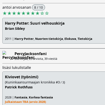
antoi arvosanan
8 / 10
★★★★★★★★
☆
☆
Harry Potter: Suuri velhouskirja
Brian Sibley
2011 |
Harry Potter
,
Nuorten tietokirja
,
Elokuva
,
Tietokirja
PercyJacksonfani
260 kirjaa, 25 arviota,
39 viestiä
lisäsi lukulistalle
Kiviovet (työnimi)
(Kuninkaansurmaajan kronikka #3
)
/ 3
Patrick Rothfuss
2028 |
Fantasia
,
Korkea fantasia
Julkaistaan TBA (arvio 2028)