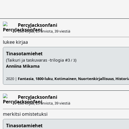
PercyJacksonfani
260 kirjaa, 25 arviota,
39 viestiä
lukee kirjaa
Tinasotamiehet
(Taikuri ja taskuvaras -trilogia #3
)
/ 3
Anniina Mikama
2020 |
Fantasia
,
1800-luku
,
Kotimainen
,
Nuortenkirjallisuus
,
Histori
PercyJacksonfani
260 kirjaa, 25 arviota,
39 viestiä
merkitsi omistetuksi
Tinasotamiehet