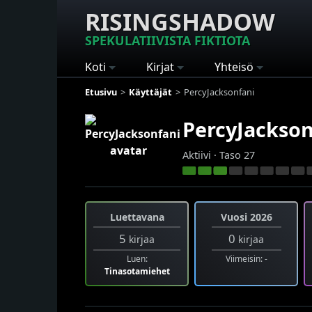
RISINGSHADOW
SPEKULATIIVISTA FIKTIOTA
Koti
Kirjat
Yhteisö
Etusivu
Käyttäjät
PercyJacksonfani
PercyJackson
Aktiivi · Taso 27
Luettavana
Vuosi 2026
5
0
kirjaa
kirjaa
Luen:
Viimeisin: -
Tinasotamiehet