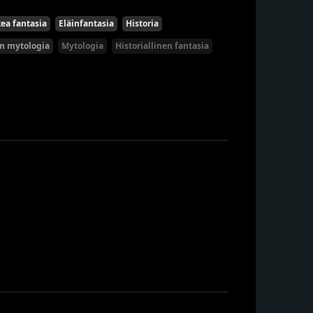
ea fantasia
Eläinfantasia
Historia
n mytologia
Mytologia
Historiallinen fantasia