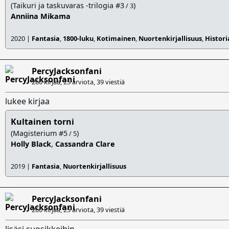
(Taikuri ja taskuvaras -trilogia #3
)
/ 3
Anniina Mikama
2020 |
Fantasia
,
1800-luku
,
Kotimainen
,
Nuortenkirjallisuus
,
Histori
PercyJacksonfani
260 kirjaa, 25 arviota,
39 viestiä
lukee kirjaa
Kultainen torni
(Magisterium #5
)
/ 5
Holly Black
,
Cassandra Clare
2019 |
Fantasia
,
Nuortenkirjallisuus
PercyJacksonfani
260 kirjaa, 25 arviota,
39 viestiä