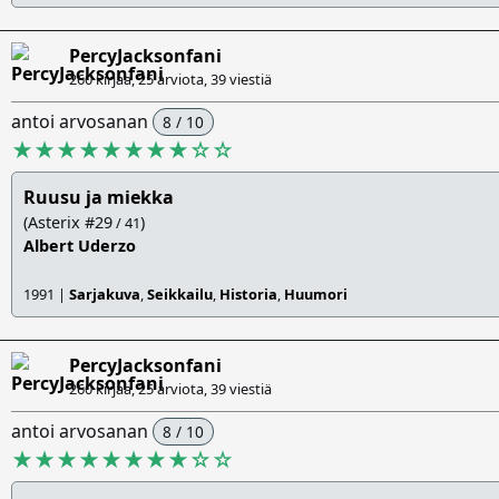
PercyJacksonfani
260 kirjaa, 25 arviota,
39 viestiä
antoi arvosanan
8 / 10
★★★★★★★★
☆
☆
Ruusu ja miekka
(Asterix #29
)
/ 41
Albert Uderzo
1991 |
Sarjakuva
,
Seikkailu
,
Historia
,
Huumori
PercyJacksonfani
260 kirjaa, 25 arviota,
39 viestiä
antoi arvosanan
8 / 10
★★★★★★★★
☆
☆