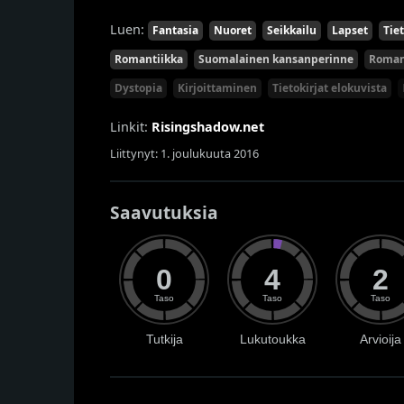
Luen:
Fantasia
Nuoret
Seikkailu
Lapset
Tiet
Romantiikka
Suomalainen kansanperinne
Roman
Dystopia
Kirjoittaminen
Tietokirjat elokuvista
Linkit:
Risingshadow.net
Liittynyt: 1. joulukuuta 2016
Saavutuksia
0
4
2
Taso
Taso
Taso
Tutkija
Lukutoukka
Arvioija