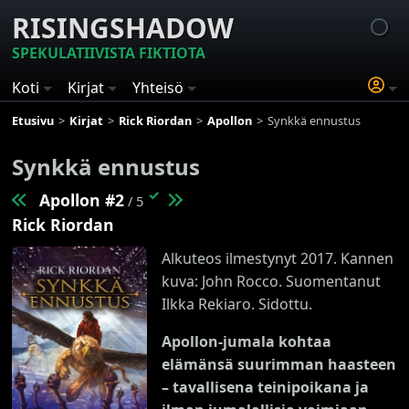
RISINGSHADOW
SPEKULATIIVISTA FIKTIOTA
Koti
Kirjat
Yhteisö
Etusivu
Kirjat
Rick Riordan
Apollon
Synkkä ennustus
Synkkä ennustus
✓
Apollon #2
/ 5
Rick Riordan
Alkuteos ilmestynyt 2017. Kannen
kuva: John Rocco. Suomentanut
Ilkka Rekiaro. Sidottu.
Apollon-jumala kohtaa
elämänsä suurimman haasteen
– tavallisena teinipoikana ja