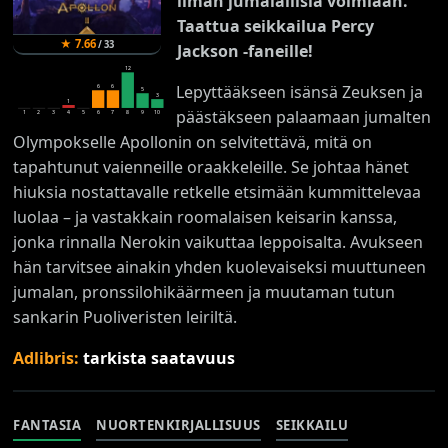
ilman jumalallisia voimiaan.
Taattua seikkailua Percy
★
7.66
/
33
Jackson -faneille!
12
Lepyttääkseen isänsä Zeuksen ja
6
6
5
3
1
päästäkseen palaamaan jumalten
1
2
3
4
5
6
7
8
9
10
Olympokselle Apollonin on selvitettävä, mitä on
tapahtunut vaienneille oraakkeleille. Se johtaa hänet
hiuksia nostattavalle retkelle etsimään kummittelevaa
luolaa – ja vastakkain roomalaisen keisarin kanssa,
jonka rinnalla Nerokin vaikuttaa leppoisalta. Avukseen
hän tarvitsee ainakin yhden kuolevaiseksi muuttuneen
jumalan, pronssilohikäärmeen ja muutaman tutun
sankarin Puoliveristen leiriltä.
Adlibris:
tarkista saatavuus
FANTASIA
NUORTENKIRJALLISUUS
SEIKKAILU