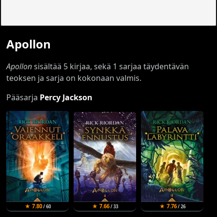
Apollon
Apollon
sisältää 5 kirjaa, sekä 1 sarjaa täydentävän
teoksen ja sarja on kokonaan valmis.
Pääsarja
Percy Jackson
★ 7.80
★ 7.66
★ 7.76
/ 60
/ 33
/ 26