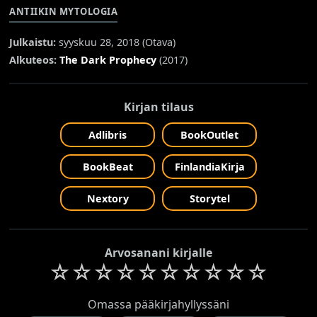
ANTIIKIN MYTOLOGIA
Julkaistu:
syyskuu 28, 2018 (
Otava
)
Alkuteos:
The Dark Prophecy
(2017)
Kirjan tilaus
Adlibris
BookOutlet
BookBeat
FinlandiaKirja
Nextory
Storytel
Arvosanani kirjalle
☆
☆
☆
☆
☆
☆
☆
☆
☆
☆
Omassa pääkirjahyllyssäni