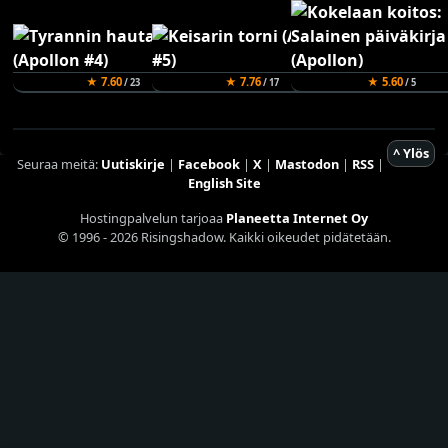
★ 7.60
★ 7.76
★ 5.60
/ 23
/ 17
/ 5
^ Ylös
Seuraa meitä:
Uutiskirje
|
Facebook
|
X
|
Mastodon
|
RSS
|
English Site
Hostingpalvelun tarjoaa
Planeetta Internet Oy
© 1996 - 2026 Risingshadow. Kaikki oikeudet pidätetään.