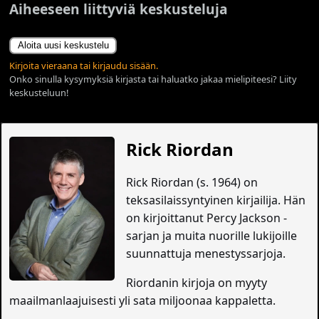
Aiheeseen liittyviä keskusteluja
Aloita uusi keskustelu
Kirjoita vieraana tai kirjaudu sisään.
Onko sinulla kysymyksiä kirjasta tai haluatko jakaa mielipiteesi? Liity
keskusteluun!
Rick Riordan
Rick Riordan (s. 1964) on
teksasilaissyntyinen kirjailija. Hän
on kirjoittanut Percy Jackson -
sarjan ja muita nuorille lukijoille
suunnattuja menestyssarjoja.
Riordanin kirjoja on myyty
maailmanlaajuisesti yli sata miljoonaa kappaletta.