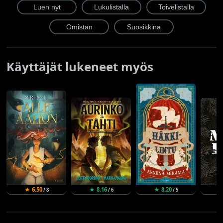
Käyttäjät lukeneet myös
★ 6.50
★ 8.16
★ 8.20
★
/ 8
/ 6
/ 5