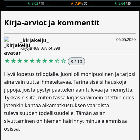
★ 8.02
★ 7.94
★ 8.64
/ 48
/ 30
/ 25
Kirja-arviot ja kommentit
06.05.2020
_kirjakeiju_
Kirjoja 468, Arviot 398
★★★★★★★★☆☆
8 / 10
Hyvä lopetus trilogialle. Juoni oli monipuolinen ja tarjosi
aina vain uutta ihmeteltävää. Tarina sisälsi hauskoja
jippoja, joista pystyi päättelemään tulevaa ja mennyttä.
Tykkäsin siitä, miten tässä kirjassa viimein otettiin edes
jotenkin kantaa aikamatkustuksen vaaroista
tulevaisuuden todellisuudelle. Tämän asian
sivuttaminen on hieman häirinnyt minua aiemmissa
osissa.