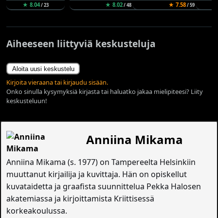
★ 8.04
★ 8.02
★ 7.58
/ 23
/ 48
/ 59
Aiheeseen liittyviä keskusteluja
Aloita uusi keskustelu
Kirjoita vieraana tai kirjaudu sisään.
Onko sinulla kysymyksiä kirjasta tai haluatko jakaa mielipiteesi? Liity
keskusteluun!
Anniina Mikama
Anniina Mikama (s. 1977) on Tampereelta Helsinkiin
muuttanut kirjailija ja kuvittaja. Hän on opiskellut
kuvataidetta ja graafista suunnittelua Pekka Halosen
akatemiassa ja kirjoittamista Kriittisessä
korkeakoulussa.