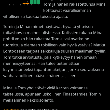
1
1
Tom ja hänen rakastettunsa Mina
1
2
3
4
5
6
7
8
9
10
kohtaavat vaarallisimman
vihollisensa kaukaa toisesta ajasta.
Tomin ja Minan nimet näyttävät hyvältä yhteisen
taikashow’n mainosjulisteessa. Kulissien takana Mina
pohtii voiko hän rakastaa Tomia, vai ovatko he
tuomittuja olemaan toisilleen vain hyviä ystäviä? Matka
Lontooseen tarjoaa seikkailuja suuren maailman tyyliin.
Tom tutkii arvoitusta, joka kytkeytyy hänen omaan
menneisyyteensä. Hän tulee tietämättään
käynnistäneeksi tapahtumaketjun, jonka seurauksena
vanha vihollinen pääsee hänen jäljilleen.
Mina ja Tom yhdistävät vielä kerran voimansa
taistelussa, apunaan uskollinen Tinasotamies, Tomin
mekaaninen kaksoisolento.