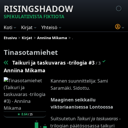
RISINGSHADOW
SPEKULATIIVISTA FIKTIOTA
Koti
Kirjat
Yhteisö
Etusivu
Kirjat
Anniina Mikama
Taikuri ja taskuvaras -trilogia
Tinasotamiehet
✓
Taikuri ja taskuvaras -trilogia #3
/ 3
Anniina Mikama
Kannen suunnittelija: Sami
Saramäki. Sidottu.
Maaginen seikkailu
viktoriaanisessa Lontoossa
★
8.64
/
25
Suitsutetun
Taikuri ja taskuvaras
-
11
trilogian päätösosassa taikuri
7
5