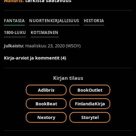
Adlibris:
tarkista saatavuus
FANTASIA
NUORTENKIRJALLISUUS
HISTORIA
1800-LUKU
KOTIMAINEN
Julkaistu:
maaliskuu 23, 2020 (
WSOY
)
Kirja-arviot ja kommentit (4)
Kirjan tilaus
Adlibris
BookOutlet
BookBeat
FinlandiaKirja
Nextory
Storytel