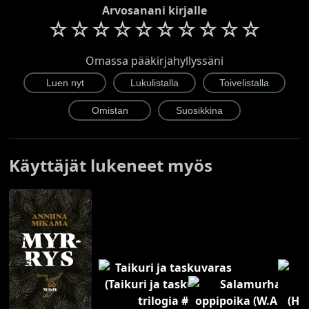
Arvosanani kirjalle
☆
☆
☆
☆
☆
☆
☆
☆
☆
☆
Omassa pääkirjahyllyssäni
Käyttäjät lukeneet myös