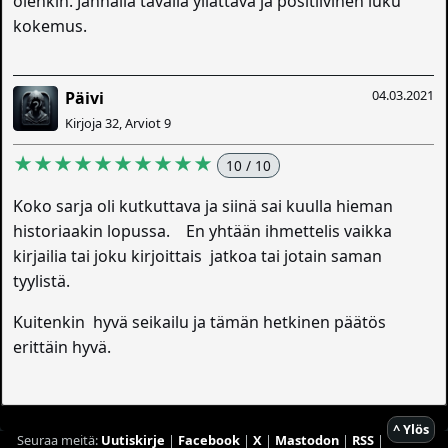
olenkin. Jännällä tavalla yllättävä ja positiivinen luku
kokemus.
04.03.2021
Päivi
Kirjoja 32, Arviot 9
★★★★★★★★★★
10 / 10
Koko sarja oli kutkuttava ja siinä sai kuulla hieman
historiaakin lopussa. En yhtään ihmettelis vaikka
kirjailia tai joku kirjoittais jatkoa tai jotain saman
tyylistä.
Kuitenkin hyvä seikailu ja tämän hetkinen päätös
erittäin hyvä.
^ Ylös
Seuraa meitä:
Uutiskirje
|
Facebook
|
X
|
Mastodon
|
RSS
|