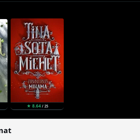
★ 8.64
/ 25
mat