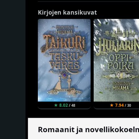
Kirjojen kansikuvat
★ 8.02
★ 7.94
/ 48
/ 30
Romaanit ja novellikokoel