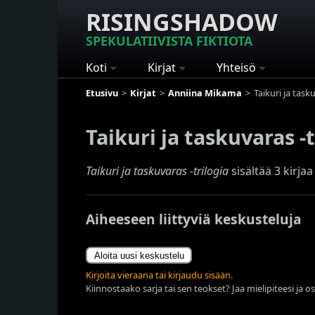
RISINGSHADOW
SPEKULATIIVISTA FIKTIOTA
Koti
Kirjat
Yhteisö
Etusivu
Kirjat
Anniina Mikama
Taikuri ja task
Taikuri ja taskuvaras -
Taikuri ja taskuvaras -trilogia
sisältää 3 kirja
Aiheeseen liittyviä keskusteluja
Aloita uusi keskustelu
Kirjoita vieraana tai kirjaudu sisään.
Kiinnostaako sarja tai sen teokset? Jaa mielipiteesi ja o