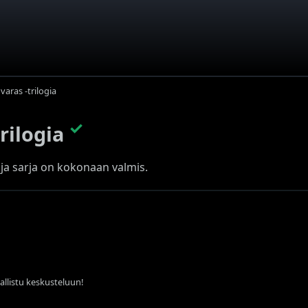
uvaras -trilogia
✓
trilogia
a ja sarja on kokonaan valmis.
sallistu keskusteluun!