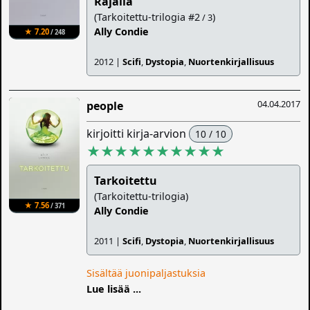
Rajalla
(Tarkoitettu-trilogia #2
)
/ 3
Ally Condie
★ 7.20
/ 248
2012 |
Scifi
,
Dystopia
,
Nuortenkirjallisuus
04.04.2017
people
kirjoitti kirja-arvion
10 / 10
★★★★★★★★★★
Tarkoitettu
(Tarkoitettu-trilogia)
★ 7.56
/ 371
Ally Condie
2011 |
Scifi
,
Dystopia
,
Nuortenkirjallisuus
Sisältää juonipaljastuksia
Lue lisää ...