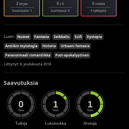
2
0
0
kirjaa
/ 0
viestiä
Toivelistalla: 1
Suorittanut: 0
0 tykkäystä
Luen:
Nuoret
Fantasia
Seikkailu
Scifi
Dystopia
Antiikin mytologia
Historia
Urbaani fantasia
Paranormaali romantiikka
Post-apokalyptinen
Liittynyt: 6. joulukuuta 2016
Saavutuksia
0
1
1
Taso
Taso
Taso
Tutkija
Lukutoukka
Arvioija