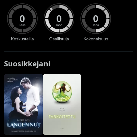
0
0
0
Taso
Taso
Taso
Keskustelija
Osallistuja
Kokonaisuus
Suosikkejani