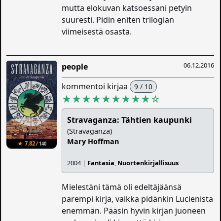
mutta elokuvan katsoessani petyin
suuresti. Pidin eniten trilogian
viimeisestä osasta.
06.12.2016
people
kommentoi kirjaa
9 / 10
★★★★★★★★★
☆
Stravaganza: Tähtien kaupunki
(Stravaganza)
Mary Hoffman
★ 7.82
/ 140
2004 |
Fantasia
,
Nuortenkirjallisuus
Mielestäni tämä oli edeltäjäänsä
parempi kirja, vaikka pidänkin Lucienista
enemmän. Pääsin hyvin kirjan juoneen