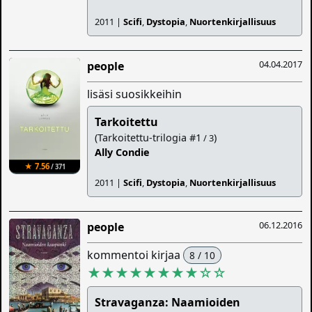
2011 |
Scifi
,
Dystopia
,
Nuortenkirjallisuus
04.04.2017
people
lisäsi suosikkeihin
Tarkoitettu
(Tarkoitettu-trilogia #1
)
/ 3
Ally Condie
★ 7.56
/ 371
2011 |
Scifi
,
Dystopia
,
Nuortenkirjallisuus
06.12.2016
people
kommentoi kirjaa
8 / 10
★★★★★★★★
☆
☆
Stravaganza: Naamioiden