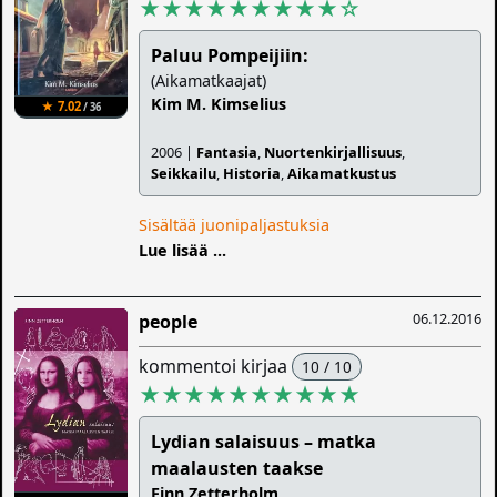
★★★★★★★★★
☆
Paluu Pompeijiin:
(Aikamatkaajat)
Kim M. Kimselius
★ 7.02
/ 36
2006 |
Fantasia
,
Nuortenkirjallisuus
,
Seikkailu
,
Historia
,
Aikamatkustus
Sisältää juonipaljastuksia
Lue lisää ...
06.12.2016
people
kommentoi kirjaa
10 / 10
★★★★★★★★★★
Lydian salaisuus – matka
maalausten taakse
Finn Zetterholm