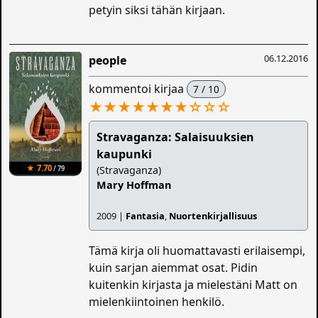
petyin siksi tähän kirjaan.
06.12.2016
people
kommentoi kirjaa
7 / 10
★★★★★★★
☆
☆
☆
Stravaganza: Salaisuuksien
kaupunki
★ 7.70
(Stravaganza)
/ 79
Mary Hoffman
2009 |
Fantasia
,
Nuortenkirjallisuus
Tämä kirja oli huomattavasti erilaisempi,
kuin sarjan aiemmat osat. Pidin
kuitenkin kirjasta ja mielestäni Matt on
mielenkiintoinen henkilö.