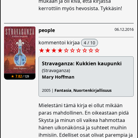
mukaan ja oli kiva, että kirjassa
kerrottiin myös hevosista. Tykkäsin!
06.12.2016
people
kommentoi kirjaa
4 / 10
★★★★
☆
☆
☆
☆
☆
☆
Stravaganza: Kukkien kaupunki
(Stravaganza)
★ 7.82
Mary Hoffman
/ 129
2005 |
Fantasia
,
Nuortenkirjallisuus
Mielestäni tämä kirja ei ollut mikään
paras mahdollinen. En oikeastaan pidä
Skysta ja minun oli vaikea hahmottaa
hänen ulkonäkönsä ja suhteet muihin
ihmisiin. Edelliset osat olivat parempia ja