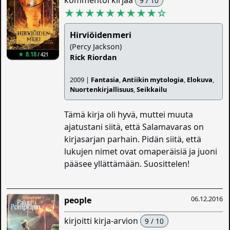
kommentoi kirjaa
9 / 10
★★★★★★★★★
☆
Hirviöidenmeri
(Percy Jackson)
★ 8.18
/ 421
Rick Riordan
2009 |
Fantasia
,
Antiikin mytologia
,
Elokuva
,
Nuortenkirjallisuus
,
Seikkailu
Tämä kirja oli hyvä, muttei muuta
ajatustani siitä, että Salamavaras on
kirjasarjan parhain. Pidän siitä, että
lukujen nimet ovat omaperäisiä ja juoni
pääsee yllättämään. Suosittelen!
06.12.2016
people
kirjoitti kirja-arvion
9 / 10