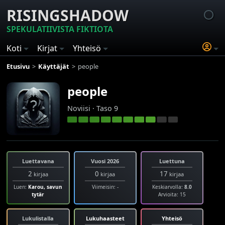
RISINGSHADOW
SPEKULATIIVISTA FIKTIOTA
Koti
Kirjat
Yhteisö
Etusivu
Käyttäjät
people
people
Noviisi · Taso 9
Luettavana
Vuosi 2026
Luettuna
2
0
17
kirjaa
kirjaa
kirjaa
Luen:
Karou, savun
Viimeisin: -
Keskiarvolla:
8.0
tytär
Arvioita: 15
Lukulistalla
Lukuhaasteet
Yhteisö