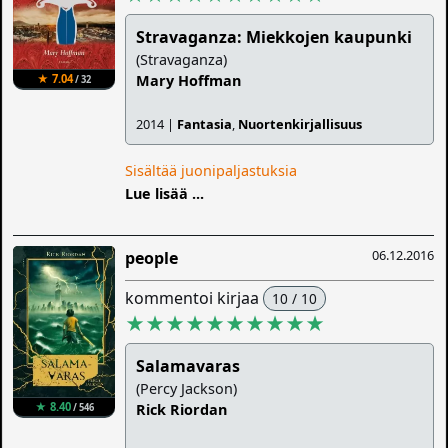
Stravaganza: Miekkojen kaupunki
(Stravaganza)
★ 7.04
Mary Hoffman
/ 32
2014 |
Fantasia
,
Nuortenkirjallisuus
Sisältää juonipaljastuksia
Lue lisää ...
06.12.2016
people
kommentoi kirjaa
10 / 10
★★★★★★★★★★
Salamavaras
(Percy Jackson)
★ 8.40
Rick Riordan
/ 546