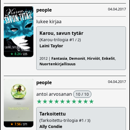
04.04.2017
people
lukee kirjaa
Karou, savun tytär
(Karou-trilogia #1
)
/ 2
Laini Taylor
★ 8.24
/ 225
2012 |
Fantasia
,
Demonit
,
Hirviöt
,
Enkelit
,
Nuortenkirjallisuus
04.04.2017
people
antoi arvosanan
10 / 10
★★★★★★★★★★
Tarkoitettu
(Tarkoitettu-trilogia #1
)
/ 3
★ 7.56
/ 371
Ally Condie