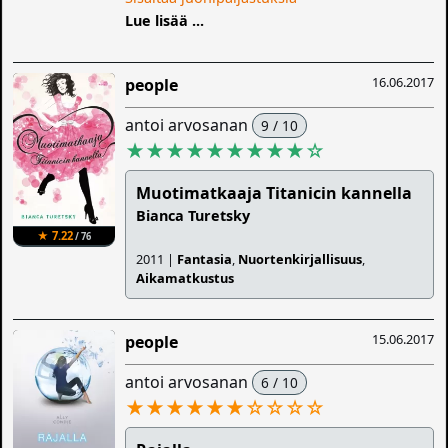
Lue lisää ...
16.06.2017
people
antoi arvosanan
9 / 10
★★★★★★★★★
☆
Muotimatkaaja Titanicin kannella
Bianca Turetsky
★ 7.22
/ 76
2011 |
Fantasia
,
Nuortenkirjallisuus
,
Aikamatkustus
15.06.2017
people
antoi arvosanan
6 / 10
★★★★★★
☆
☆
☆
☆