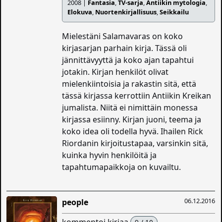
2008 |
Fantasia
,
TV-sarja
,
Antiikin mytologia
,
Elokuva
,
Nuortenkirjallisuus
,
Seikkailu
Mielestäni Salamavaras on koko
kirjasarjan parhain kirja. Tässä oli
jännittävyyttä ja koko ajan tapahtui
jotakin. Kirjan henkilöt olivat
mielenkiintoisia ja rakastin sitä, että
tässä kirjassa kerrottiin Antiikin Kreikan
jumalista. Niitä ei nimittäin monessa
kirjassa esiinny. Kirjan juoni, teema ja
koko idea oli todella hyvä. Ihailen Rick
Riordanin kirjoitustapaa, varsinkin sitä,
kuinka hyvin henkilöitä ja
tapahtumapaikkoja on kuvailtu.
06.12.2016
people