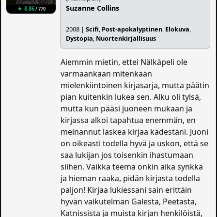
Suzanne Collins
★ 8.86
/ 770
2008 |
Scifi
,
Post-apokalyptinen
,
Elokuva
,
Dystopia
,
Nuortenkirjallisuus
Aiemmin mietin, ettei Nälkäpeli ole
varmaankaan mitenkään
mielenkiintoinen kirjasarja, mutta päätin
pian kuitenkin lukea sen. Alku oli tylsä,
mutta kun pääsi juoneen mukaan ja
kirjassa alkoi tapahtua enemmän, en
meinannut laskea kirjaa kädestäni. Juoni
on oikeasti todella hyvä ja uskon, että se
saa lukijan jos toisenkin ihastumaan
siihen. Vaikka teema onkin aika synkkä
ja hieman raaka, pidän kirjasta todella
paljon! Kirjaa lukiessani sain erittäin
hyvän vaikutelman Galesta, Peetasta,
Katnissista ja muista kirjan henkilöistä,