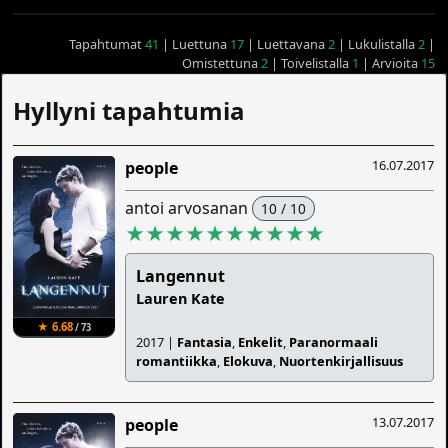
Tapahtumat
41
| Luettuna
17
| Luettavana
2
| Lukulistalla
2
|
Omistettuna
2
| Toivelistalla
1
| Arvioita
15
Hyllyni tapahtumia
16.07.2017
people
antoi arvosanan
10 / 10
★★★★★★★★★★
Langennut
Lauren Kate
★ 6.68
/ 73
2017 |
Fantasia
,
Enkelit
,
Paranormaali
romantiikka
,
Elokuva
,
Nuortenkirjallisuus
13.07.2017
people