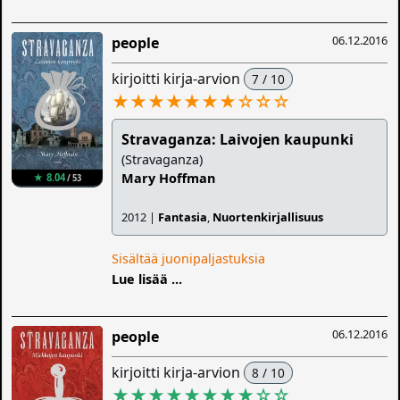
06.12.2016
people
kirjoitti kirja-arvion
7 / 10
★★★★★★★
☆
☆
☆
Stravaganza: Laivojen kaupunki
(Stravaganza)
Mary Hoffman
★ 8.04
/ 53
2012 |
Fantasia
,
Nuortenkirjallisuus
Sisältää juonipaljastuksia
Lue lisää ...
06.12.2016
people
kirjoitti kirja-arvion
8 / 10
★★★★★★★★
☆
☆