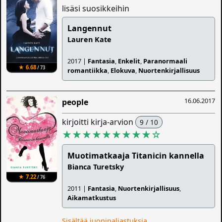
lisäsi suosikkeihin
Langennut
Lauren Kate
2017 |
Fantasia
,
Enkelit
,
Paranormaali
★ 6.68
/ 73
romantiikka
,
Elokuva
,
Nuortenkirjallisuus
16.06.2017
people
kirjoitti kirja-arvion
9 / 10
★★★★★★★★★
☆
Muotimatkaaja Titanicin kannella
Bianca Turetsky
★ 7.22
/ 76
2011 |
Fantasia
,
Nuortenkirjallisuus
,
Aikamatkustus
Sisältää juonipaljastuksia