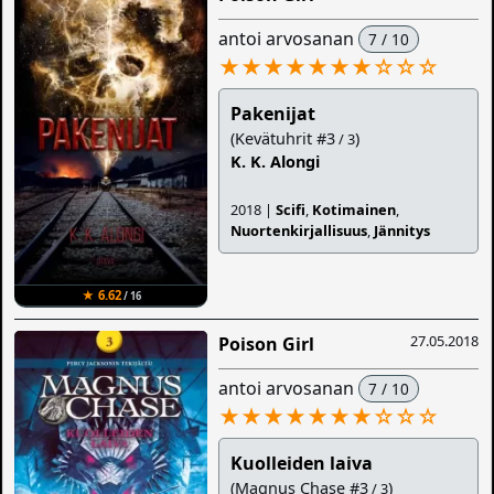
antoi arvosanan
7 / 10
★★★★★★★
☆
☆
☆
Pakenijat
(Kevätuhrit #3
)
/ 3
K. K. Alongi
2018 |
Scifi
,
Kotimainen
,
Nuortenkirjallisuus
,
Jännitys
★ 6.62
/ 16
27.05.2018
Poison Girl
antoi arvosanan
7 / 10
★★★★★★★
☆
☆
☆
Kuolleiden laiva
(Magnus Chase #3
)
/ 3