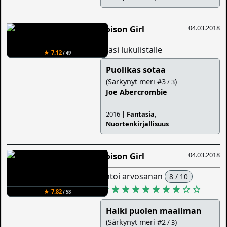
04.03.2018
Poison Girl
lisäsi lukulistalle
★ 7.12
/ 49
Puolikas sotaa
(Särkynyt meri #3
)
/ 3
Joe Abercrombie
2016 |
Fantasia
,
Nuortenkirjallisuus
04.03.2018
Poison Girl
antoi arvosanan
8 / 10
★★★★★★★★
☆
☆
★ 7.82
/ 58
Halki puolen maailman
(Särkynyt meri #2
)
/ 3