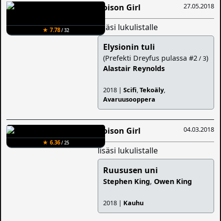
27.05.2018
Poison Girl
lisäsi lukulistalle
★ 7.78
/ 32
Elysionin tuli
(Prefekti Dreyfus pulassa #2
)
/ 3
Alastair Reynolds
2018 |
Scifi
,
Tekoäly
,
Avaruusooppera
04.03.2018
Poison Girl
★ 6.36
/ 25
lisäsi lukulistalle
Ruususen uni
Stephen King
,
Owen King
2018 |
Kauhu