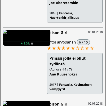
Joe Abercrombie
2016 |
Fantasia
,
Nuortenkirjallisuus
06.01.2018
Poison Girl
antoi arvosanan
6 / 10
★ 8.20
/ 15
★★★★★★
☆
☆
☆
☆
Prinssi jolla ei ollut
sydäntä
(Aurora #1
)
/ 7
Anu Kuusenoksa
2017 |
Fantasia
,
Kotimainen
,
Vampyyrit
06.01.2018
Poison Girl