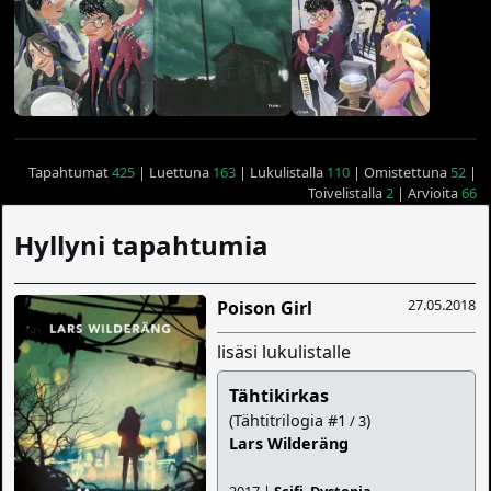
Tapahtumat
425
| Luettuna
163
| Lukulistalla
110
| Omistettuna
52
|
Toivelistalla
2
| Arvioita
66
Hyllyni tapahtumia
27.05.2018
Poison Girl
lisäsi lukulistalle
Tähtikirkas
(Tähtitrilogia #1
)
/ 3
Lars Wilderäng