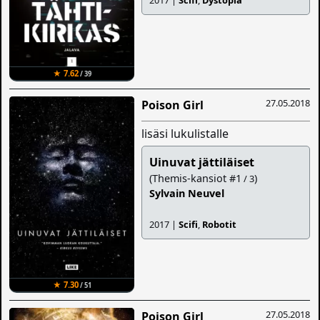
2017 |
Scifi
,
Dystopia
★ 7.62
/ 39
27.05.2018
Poison Girl
lisäsi lukulistalle
Uinuvat jättiläiset
(Themis-kansiot #1
)
/ 3
Sylvain Neuvel
2017 |
Scifi
,
Robotit
★ 7.30
/ 51
27.05.2018
Poison Girl