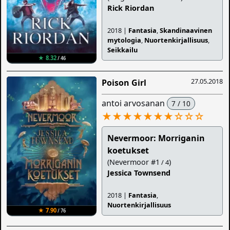
Rick Riordan
2018 |
Fantasia
,
Skandinaavinen
mytologia
,
Nuortenkirjallisuus
,
Seikkailu
★ 8.32
/ 46
27.05.2018
Poison Girl
antoi arvosanan
7 / 10
★★★★★★★
☆
☆
☆
Nevermoor: Morriganin
koetukset
(Nevermoor #1
)
/ 4
Jessica Townsend
2018 |
Fantasia
,
Nuortenkirjallisuus
★ 7.90
/ 76