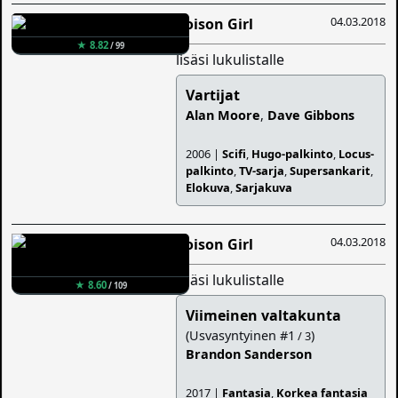
04.03.2018
Poison Girl
★ 8.82
/ 99
lisäsi lukulistalle
Vartijat
Alan Moore
,
Dave Gibbons
2006 |
Scifi
,
Hugo-palkinto
,
Locus-
palkinto
,
TV-sarja
,
Supersankarit
,
Elokuva
,
Sarjakuva
04.03.2018
Poison Girl
lisäsi lukulistalle
★ 8.60
/ 109
Viimeinen valtakunta
(Usvasyntyinen #1
)
/ 3
Brandon Sanderson
2017 |
Fantasia
,
Korkea fantasia