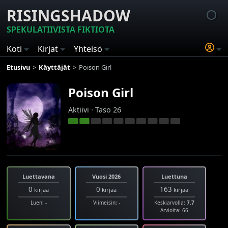
RISINGSHADOW
SPEKULATIIVISTA FIKTIOTA
Koti
Kirjat
Yhteisö
Etusivu
Käyttäjät
Poison Girl
Poison Girl
Aktiivi · Taso 26
Luettavana
Vuosi 2026
Luettuna
0
0
163
kirjaa
kirjaa
kirjaa
Luen: -
Viimeisin: -
Keskiarvolla:
7.7
Arvioita: 66