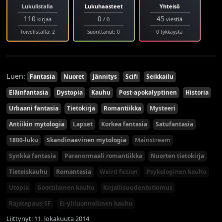
Lukulistalla
Lukuhaasteet
Yhteisö
110
0
45
kirjaa
/ 0
viestiä
Toivelistalla: 2
Suorittanut: 0
0 tykkäystä
Luen:
Fantasia
Nuoret
Jännitys
Scifi
Seikkailu
Eläinfantasia
Dystopia
Kauhu
Post-apokalyptinen
Historia
Urbaani fantasia
Tietokirja
Romantiikka
Mysteeri
Antiikin mytologia
Lapset
Korkea fantasia
Satufantasia
1800-luku
Skandinaavinen mytologia
Mainstream
Synkkä fantasia
Paranormaali romantiikka
Nuorten tietokirja
Tieteiskauhu
Romantasia
Weird fiction
Psykologinen kauhu
Utopia
Goottilainen kauhu
Kirjallisuudentutkimus
Rajatapaus-SF
Ei-yliluonnollinen kauhu
Liittynyt: 11. lokakuuta 2014