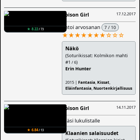
17.12.2017
Poison Girl
antoi arvosanan
7 / 10
★ 8.22
/ 73
★★★★★★★
☆
☆
☆
Näkö
(Soturikissat: Kolmikon mahti
#1
)
/ 6
Erin Hunter
2015 |
Fantasia
,
Kissat
,
Eläinfantasia
,
Nuortenkirjallisuus
14.11.2017
Poison Girl
lisäsi lukulistalle
★ 6.84
/ 13
Klaanien salaisuudet