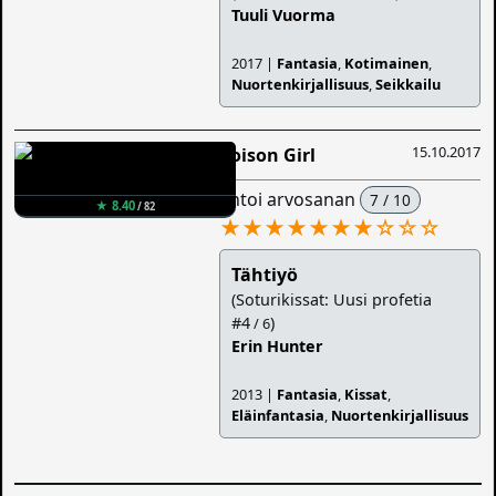
Tuuli Vuorma
2017 |
Fantasia
,
Kotimainen
,
Nuortenkirjallisuus
,
Seikkailu
15.10.2017
Poison Girl
antoi arvosanan
7 / 10
★ 8.40
/ 82
★★★★★★★
☆
☆
☆
Tähtiyö
(Soturikissat: Uusi profetia
#4
)
/ 6
Erin Hunter
2013 |
Fantasia
,
Kissat
,
Eläinfantasia
,
Nuortenkirjallisuus