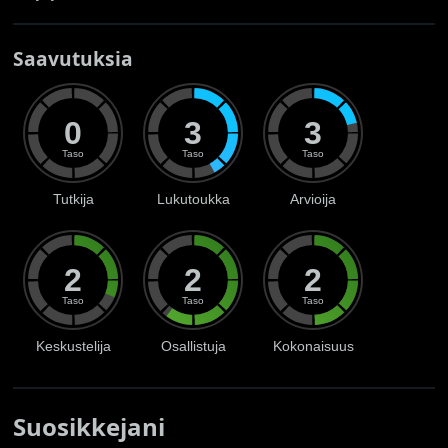
Saavutuksia
0
3
3
Taso
Taso
Taso
Tutkija
Lukutoukka
Arvioija
2
2
2
Taso
Taso
Taso
Keskustelija
Osallistuja
Kokonaisuus
Suosikkejani