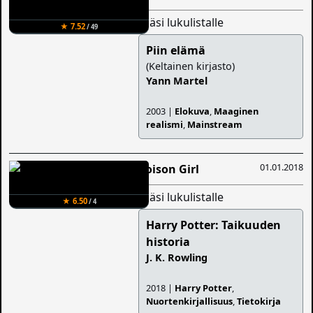
lisäsi lukulistalle
★ 7.52
/ 49
Piin elämä
(Keltainen kirjasto)
Yann Martel
2003 |
Elokuva
,
Maaginen
realismi
,
Mainstream
01.01.2018
Poison Girl
lisäsi lukulistalle
★ 6.50
/ 4
Harry Potter: Taikuuden
historia
J. K. Rowling
2018 |
Harry Potter
,
Nuortenkirjallisuus
,
Tietokirja