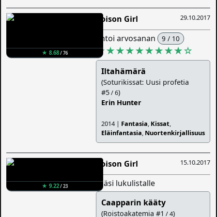
29.10.2017
Poison Girl
antoi arvosanan
9 / 10
★★★★★★★★★
☆
★ 8.68
/ 76
Iltahämärä
(Soturikissat: Uusi profetia
#5
)
/ 6
Erin Hunter
2014 |
Fantasia
,
Kissat
,
Eläinfantasia
,
Nuortenkirjallisuus
15.10.2017
Poison Girl
lisäsi lukulistalle
★ 9.22
/ 23
Caapparin kääty
(Roistoakatemia #1
)
/ 4