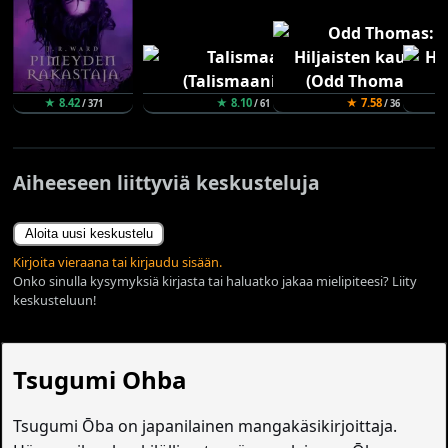
★ 8.42
★ 8.10
★ 7.58
/ 371
/ 61
/ 36
Aiheeseen liittyviä keskusteluja
Aloita uusi keskustelu
Kirjoita vieraana tai kirjaudu sisään.
Onko sinulla kysymyksiä kirjasta tai haluatko jakaa mielipiteesi? Liity
keskusteluun!
Tsugumi Ohba
Tsugumi Ōba on japanilainen mangakäsikirjoittaja.