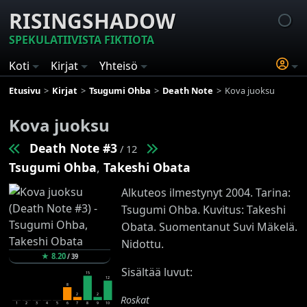
RISINGSHADOW
SPEKULATIIVISTA FIKTIOTA
Koti
Kirjat
Yhteisö
Etusivu
Kirjat
Tsugumi Ohba
Death Note
Kova juoksu
Kova juoksu
Death Note #3
/ 12
Tsugumi Ohba
,
Takeshi Obata
Alkuteos ilmestynyt 2004. Tarina:
Tsugumi Ohba. Kuvitus: Takeshi
Obata. Suomentanut Suvi Mäkelä.
Nidottu.
★
8.20
/
39
Sisältää luvut:
15
12
8
2
2
Roskat
1
2
3
4
5
6
7
8
9
10