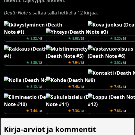
nidettä. Lajityyppi: Shonen.
Death Note
sisältää tällä hetkellä 12 kirjaa.
★ 8.32
★ 8.08
★ 8.20
/ 48
/ 39
/ 39
★ 8.30
★ 7.94
★ 8.02
/ 36
/ 35
/ 35
★ 8.12
★ 7.48
★ 7.48
/ 35
/ 34
/ 34
★ 7.44
★ 7.36
★ 7.86
/ 34
/ 33
/ 34
Kirja-arviot ja kommentit