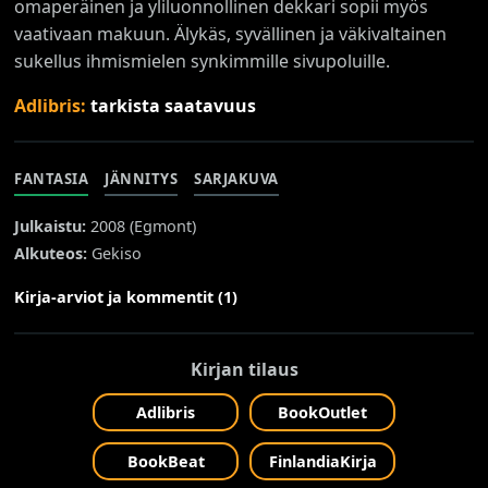
omaperäinen ja yliluonnollinen dekkari sopii myös
vaativaan makuun. Älykäs, syvällinen ja väkivaltainen
sukellus ihmismielen synkimmille sivupoluille.
Adlibris:
tarkista saatavuus
FANTASIA
JÄNNITYS
SARJAKUVA
Julkaistu:
2008 (
Egmont
)
Alkuteos:
Gekiso
Kirja-arviot ja kommentit (1)
Kirjan tilaus
Adlibris
BookOutlet
BookBeat
FinlandiaKirja