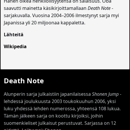
Hänen oikea henkilöllisyytensä on salaisuus. Ōba
saavutti mainetta käsikirjoittamallaan
Death Note
-
sarjakuvalla. Vuosina 2004–2006 ilmestynyt sarja myi
Japanissa yli 20 miljoonaa kappaletta.
Lähteitä
Wikipedia
Death Note
Alunperin sarja julkaistiin japanilaisessa
Shonen Jump
-
lehdessä joulukuusta 2003 toukokuuhun 2006, yksi
luku yhdessä lehden numerossa, yhteensä 108 lukua.
Tämän jälkeen sarja on koottu kirjoiksi, joihin
suomenkieliset julkaisut perustuvat. Sarjassa on 12