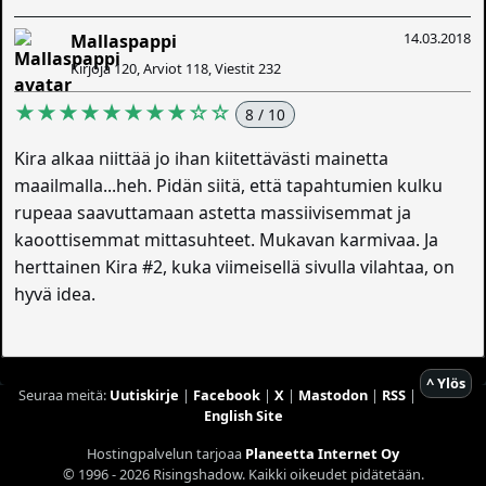
14.03.2018
Mallaspappi
Kirjoja 120, Arviot 118, Viestit 232
★★★★★★★★☆☆
8 / 10
Kira alkaa niittää jo ihan kiitettävästi mainetta
maailmalla...heh. Pidän siitä, että tapahtumien kulku
rupeaa saavuttamaan astetta massiivisemmat ja
kaoottisemmat mittasuhteet. Mukavan karmivaa. Ja
herttainen Kira #2, kuka viimeisellä sivulla vilahtaa, on
hyvä idea.
^ Ylös
Seuraa meitä:
Uutiskirje
|
Facebook
|
X
|
Mastodon
|
RSS
|
English Site
Hostingpalvelun tarjoaa
Planeetta Internet Oy
© 1996 - 2026 Risingshadow. Kaikki oikeudet pidätetään.