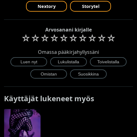
Nextory
Storytel
Arvosanani kirjalle
☆
☆
☆
☆
☆
☆
☆
☆
☆
☆
Omassa pääkirjahyllyssäni
Käyttäjät lukeneet myös