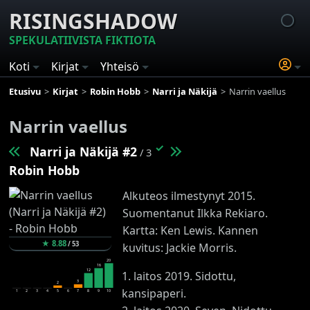
RISINGSHADOW
SPEKULATIIVISTA FIKTIOTA
Koti
Kirjat
Yhteisö
Etusivu
Kirjat
Robin Hobb
Narri ja Näkijä
Narrin vaellus
Narrin vaellus
✓
Narri ja Näkijä #2
/ 3
Robin Hobb
Alkuteos ilmestynyt 2015.
Suomentanut Ilkka Rekiaro.
Kartta: Ken Lewis. Kannen
★
8.88
/
53
kuvitus: Jackie Morris.
20
16
12
1. laitos 2019. Sidottu,
3
2
kansipaperi.
1
2
3
4
5
6
7
8
9
10