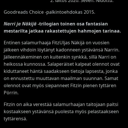
2. laitos 2020. Seven. Nidottu.
Goodreads Choice -palkintoehdokas 2015.
Narri ja Näkijä
-trilogian toinen osa fantasian
mestarilta jatkaa rakastettujen hahmojen tarinaa.
Entinen salamurhaaja FitzUljas Näkijä on vuosien
jälkeen vihdoin löytänyt kadonneen ystävänsä Narrin.
Jälleennäkeminen on kuitenkin synkkä, sillä Narri on
heikossa kunnossa. Salaperäiset kalpeat olennot ovat
kiduttaneet häntä saadakseen tietoja lapsesta, jonka
on ennustettu muuttavan maailman suunnan. Samat
olennot ovat myös siepanneet Fitzin pienen tyttären
Pörrin.
Fitzin on aika verestää salamurhaajan taitojaan paitsi
kostaakseen ystävänsä puolesta myös pelastaakseen
tyttärensä.