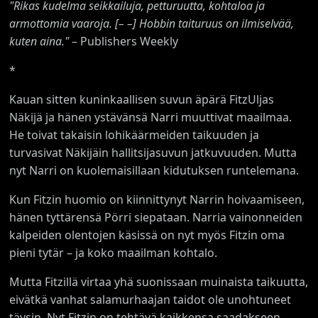
"Rikas kudelma seikkailuja, petturuutta, kohtaloa ja
armottomia vaaroja. [
–
–] Hobbin taituruus on ilmiselvää,
kuten aina."
– Publishers Weekly
*
Kauan sitten kuninkaallisen suvun äpärä FitzUljas
Näkijä ja hänen ystävänsä Narri muuttivat maailmaa.
He toivat takaisin lohikäärmeiden taikuuden ja
turvasivat Näkijäin hallitsijasuvun jatkuvuuden. Mutta
nyt Narri on kuolemaisillaan kidutuksen runtelemana.
Kun Fitzin huomio on kiinnittynyt Narrin hoivaamiseen,
hänen tyttärensä Pörri siepataan. Narria vainonneiden
kalpeiden olentojen käsissä on nyt myös Fitzin oma
pieni tytär – ja koko maailman kohtalo.
Mutta Fitzillä virtaa yhä suonissaan muinaista taikuutta,
eivätkä vanhat salamurhaajan taidot ole unohtuneet
täysin. Nyt Fitzin on tehtävä kaikkensa saadakseen