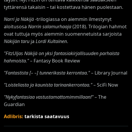
tyttärensä takaisin – tai kostettava hänen puolestaan.
Narri ja Näkijä
-trilogiassa on aiemmin ilmestynyt
aloitusosa
Narrin salamurhaaja
(2018). Trilogian hahmot
ovat tuttuja myös aiemmin suomennetuista sarjoista
Näkijän taru
ja
Lordi Kultainen
.
"FitzUljas Näkijä on yksi fantasiakirjallisuuden parhaista
hahmoista."
– Fantasy Book Review
"Fantastista [
–
–] tunnerikasta kerrontaa."
– Library Journal
"Loisteliasta ja kaunista tarinankerrontaa."
– SciFi Now
"Nykyfantasiaa vastustamattomimmillaan!"
– The
Guardian
Adlibris:
tarkista saatavuus