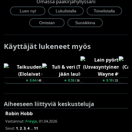
Omassa pääkirjahyllyssäni
Käyttäjät lukeneet myös
★ 8.64
★ 8.58
★ 8.18
/ 48
/ 26
/ 23
Aiheeseen liittyviä keskusteluja
Robin Hobb
Vastannut:
Freyja
, 01.04.2026
Sivut:
1
,
2
,
3
,
4
...
11