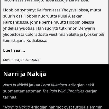
Tacomassa Washingtonissa kissojensa kanssa.
Hobb on syntynyt Kaliforniassa Yhdysvalloissa, mutta
suurin osa Hobbin nuoruutta kului Alaskan
Fairbanksissa, jonne perhe muutti Hobbin ollessa
yhdeksänvuotias. Hän suoritti tutkinnon Denverin
yliopistosta Coloradosta viestinnän alalta ja työskenteli
toimittajana Kodiakissa.
Lue lisää ...
Kuva: Trina Jones / Otava
Narri ja Näkijä
Narri ja Näkijä
jatkaa
Lordi Kultainen
-trilogian sekä
suomentamattoman
The Rain Wild Chronicles
-sarjan
tarinaa.
"
Narri ja Näkijä
-trilogian hahmot ovat tuttuja aiemmin