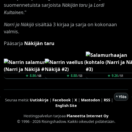
suomennetuista sarjoista
Näkijän taru
ja
Lordi
Kultainen
."
Narri ja Näkijä
sisältää 3 kirjaa ja sarja on kokonaan
valmis.
Pääsarja
Näkijän taru
★ 8.86
★ 8.88
★ 9.26
/ 68
/ 53
/ 51
^ Ylös
Seuraa meitä:
Uutiskirje
|
Facebook
|
X
|
Mastodon
|
RSS
|
English Site
Hostingpalvelun tarjoaa
Planeetta Internet Oy
© 1996 - 2026 Risingshadow. Kaikki oikeudet pidätetään.