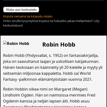
Aloita uusi keskustelu
Kirjoita vieraana tai kirjaudu sisään.
Onko sinulla kysymyksiä kirjasta tai haluatko jakaa mielipiteesi? Liity
keskusteluun!
Robin Hobb
Robin Hobb (Yhdysvallat, s. 1952) on fantasiakirjailija,
joka on saavuttanut laajan ja uskollisen lukijakunnan.
Hänen teoksiaan on käännetty yli 20 kielelle ja myyty yli
seitsemän miljoonaa kappaletta. Hobb sai World
Fantasy -palkinnon elämäntyöstään vuonna 2021.
Robin Hobbin oikea nimi on Margaret (Megan)
Lindholm Ogden. Hän on naimisissa merimies Fred
Ogdenin kanssa ja neljän lapsen äiti. Hobb asuu