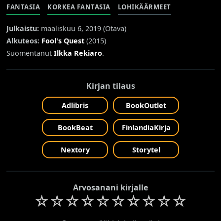
FANTASIA
KORKEA FANTASIA
LOHIKÄÄRMEET
Julkaistu:
maaliskuu 6, 2019 (
Otava
)
Alkuteos:
Fool's Quest
(2015)
Suomentanut
Ilkka Rekiaro
.
Kirjan tilaus
Adlibris
BookOutlet
BookBeat
FinlandiaKirja
Nextory
Storytel
Arvosanani kirjalle
☆
☆
☆
☆
☆
☆
☆
☆
☆
☆