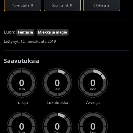
Toivelistalla: 0
Suorittanut: 0
0 tykkäystä
Luen:
Fantasia
Miekka ja magia
Liittynyt: 12. heinäkuuta 2019
Saavutuksia
0
0
0
Taso
Taso
Taso
Tutkija
Lukutoukka
Arvioija
0
0
0
Taso
Taso
Taso