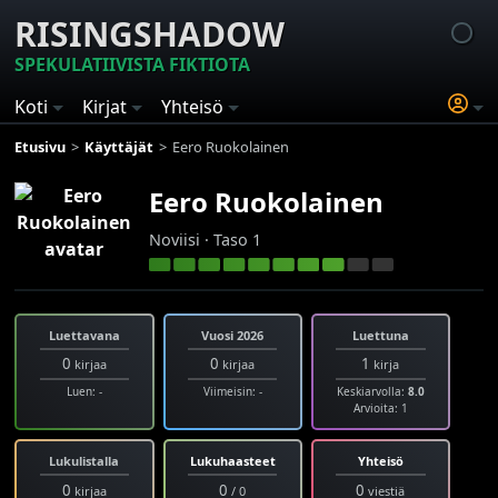
RISINGSHADOW
SPEKULATIIVISTA FIKTIOTA
Koti
Kirjat
Yhteisö
Etusivu
Käyttäjät
Eero Ruokolainen
Eero Ruokolainen
Noviisi · Taso 1
Luettavana
Vuosi 2026
Luettuna
0
0
1
kirjaa
kirjaa
kirja
Luen: -
Viimeisin: -
Keskiarvolla:
8.0
Arvioita: 1
Lukulistalla
Lukuhaasteet
Yhteisö
0
0
0
kirjaa
/ 0
viestiä