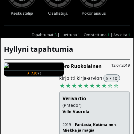
Keskustelija
Osallistuja
Kokonaisuus
Tapahtumat
3
| Luettuna
1
| Omistettuna
1
| Arvioita
1
Hyllyni tapahtumia
12.07.2019
Eero Ruokolainen
★ 7.80
/ 5
kirjoitti kirja-arvion
8 / 10
★★★★★★★★
☆
☆
Verivartio
(Praedor)
Ville Vuorela
2019 |
Fantasia
,
Kotimainen
,
Miekka ja magia