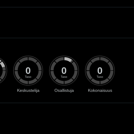
0
0
0
Taso
Taso
Taso
Keskustelija
Osallistuja
Kokonaisuus