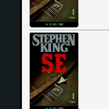
★ 8.40
/ 101
★ 8.40
/ 101