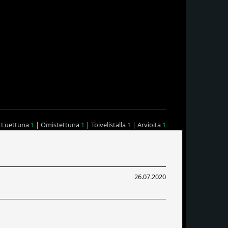
 Luettuna
1
| Omistettuna
1
| Toivelistalla
1
| Arvioita
1
26.07.2020