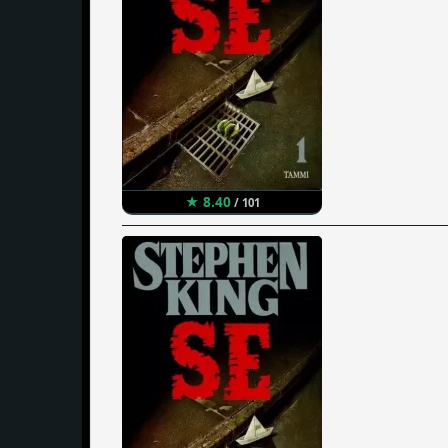
★ 8.40
/ 101