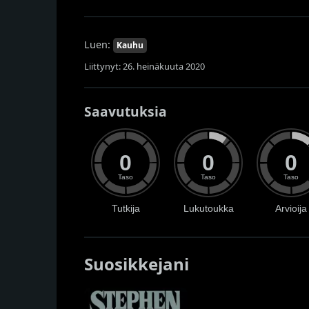
Luen:
Kauhu
Liittynyt: 26. heinäkuuta 2020
Saavutuksia
0
0
0
Taso
Taso
Taso
Tutkija
Lukutoukka
Arvioija
Suosikkejani