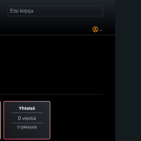
Yhteisö
0
viestiä
0 tykkäystä