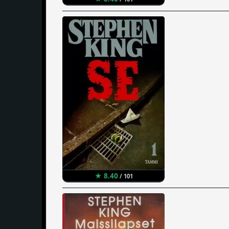
★ 8.40
/ 101