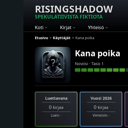
RISINGSHADOW
SPEKULATIIVISTA FIKTIOTA
Koti
Kirjat
Yhteisö
Etusivu
Käyttäjät
Kana poika
Kana poika
Noviisi · Taso 1
Luettavana
Vuosi 2026
0
0
kirjaa
kirjaa
Luen: -
Viimeisin: -