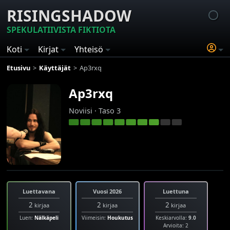
RISINGSHADOW
SPEKULATIIVISTA FIKTIOTA
Koti
Kirjat
Yhteisö
Etusivu
Käyttäjät
Ap3rxq
Ap3rxq
Noviisi · Taso 3
Luettavana
Vuosi 2026
Luettuna
2
2
2
kirjaa
kirjaa
kirjaa
Luen:
Nälkäpeli
Viimeisin:
Houkutus
Keskiarvolla:
9.0
Arvioita: 2