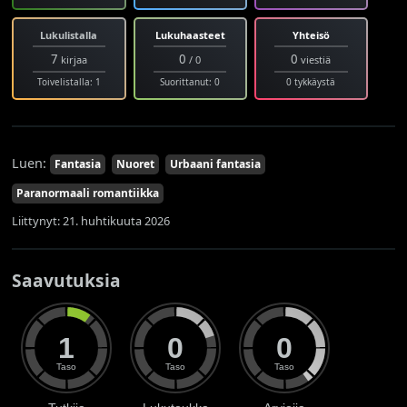
Lukulistalla
Lukuhaasteet
Yhteisö
7
0
0
kirjaa
/ 0
viestiä
Toivelistalla: 1
Suorittanut: 0
0 tykkäystä
Luen:
Fantasia
Nuoret
Urbaani fantasia
Paranormaali romantiikka
Liittynyt: 21. huhtikuuta 2026
Saavutuksia
1
0
0
Taso
Taso
Taso