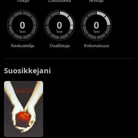
Tutkija
Lukutoukka
Arvioija
0
0
0
Taso
Taso
Taso
Keskustelija
Osallistuja
Kokonaisuus
Suosikkejani