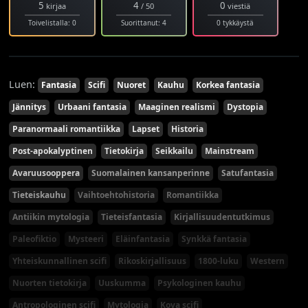
5
4
0
kirjaa
/ 50
viestiä
Toivelistalla: 0
Suorittanut: 4
0 tykkäystä
Luen:
Fantasia
Scifi
Nuoret
Kauhu
Korkea fantasia
Jännitys
Urbaani fantasia
Maaginen realismi
Dystopia
Paranormaali romantiikka
Lapset
Historia
Post-apokalyptinen
Tietokirja
Seikkailu
Mainstream
Avaruusooppera
Suomalainen kansanperinne
Satufantasia
Tieteiskauhu
Vaihtoehtohistoria
Romantiikka
Antiikin mytologia
Tieteisfantasia
Kirjallisuudentutkimus
Paleofiktio
Mysteeri
Eläinfantasia
Synkkä fantasia
Yhteiskunnallinen scifi
Rikoskirjallisuus
1800-luku
Western
Nuorten tietokirja
Uuskumma
Psykologinen kauhu
Antropologinen scifi
Mytologia
Kova scifi