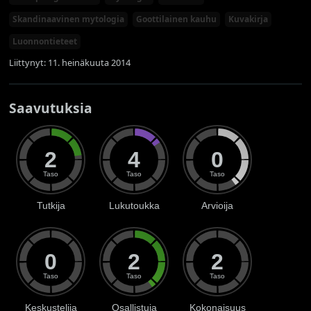
Skandinaavinen mytologia
Goottilainen kauhu
Kuvakirja
Luonnontieteet
Liittynyt: 11. heinäkuuta 2014
Saavutuksia
2
4
0
Taso
Taso
Taso
Tutkija
Lukutoukka
Arvioija
0
2
2
Taso
Taso
Taso
Keskustelija
Osallistuja
Kokonaisuus