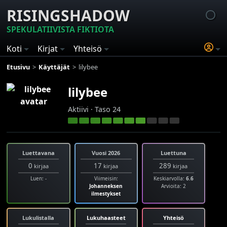
RISINGSHADOW
SPEKULATIIVISTA FIKTIOTA
Koti
Kirjat
Yhteisö
Etusivu
Käyttäjät
lilybee
lilybee
Aktiivi · Taso 24
Luettavana
Vuosi 2026
Luettuna
0
17
289
kirjaa
kirjaa
kirjaa
Luen: -
Viimeisin:
Keskiarvolla:
6.6
Johanneksen
Arvioita: 2
ilmestykset
Lukulistalla
Lukuhaasteet
Yhteisö