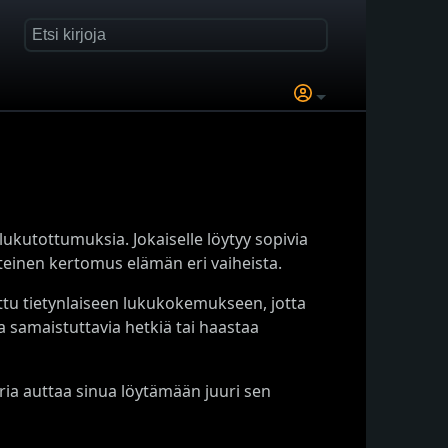
lukutottumuksia. Jokaiselle löytyy sopivia
tteinen kertomus elämän eri vaiheista.
ettu tietynlaiseen lukukokemukseen, jotta
ta samaistuttavia hetkiä tai haastaa
ia auttaa sinua löytämään juuri sen