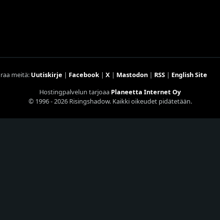
raa meitä:
Uutiskirje
|
Facebook
|
X
|
Mastodon
|
RSS
|
English Site
Hostingpalvelun tarjoaa
Planeetta Internet Oy
© 1996 - 2026 Risingshadow. Kaikki oikeudet pidätetään.