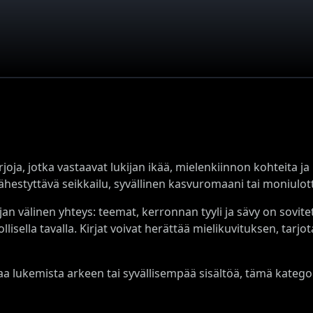
oja, jotka vastaavat lukijan ikää, mielenkiinnon kohteita ja 
i lähestyttävä seikkailu, syvällinen kasvuromaani tai moniulo
jan välinen yhteys: teemat, kerronnan tyyli ja sävy on sovit
lisella tavalla. Kirjat voivat herättää mielikuvituksen, tarjo
 lukemista arkeen tai syvällisempää sisältöä, tämä kategor