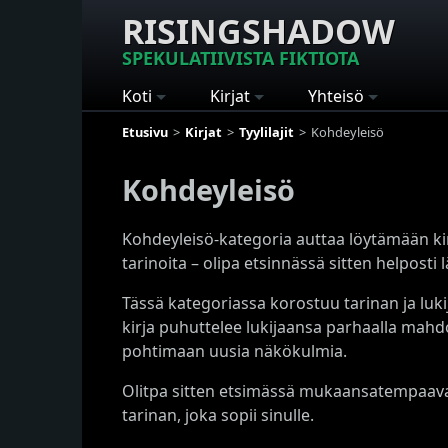
RISINGSHADOW
SPEKULATIIVISTA FIKTIOTA
Koti
Kirjat
Yhteisö
Etusivu
Kirjat
Tyylilajit
Kohdeyleisö
Kohdeyleisö
Kohdeyleisö-kategoria auttaa löytämään kirj
tarinoita – olipa etsinnässä sitten helpost
Tässä kategoriassa korostuu tarinan ja luki
kirja puhuttelee lukijaansa parhaalla mahdol
pohtimaan uusia näkökulmia.
Olitpa sitten etsimässä mukaansatempaavaa
tarinan, joka sopii sinulle.