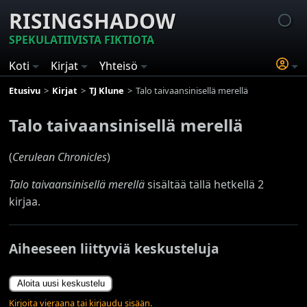
RISINGSHADOW
SPEKULATIIVISTA FIKTIOTA
Koti
Kirjat
Yhteisö
Etusivu
Kirjat
TJ Klune
Talo taivaansinisellä merellä
Talo taivaansinisellä merellä
(
Cerulean Chronicles
)
Talo taivaansinisellä merellä
sisältää tällä hetkellä 2
kirjaa.
Aiheeseen liittyviä keskusteluja
Aloita uusi keskustelu
Kirjoita vieraana tai kirjaudu sisään.