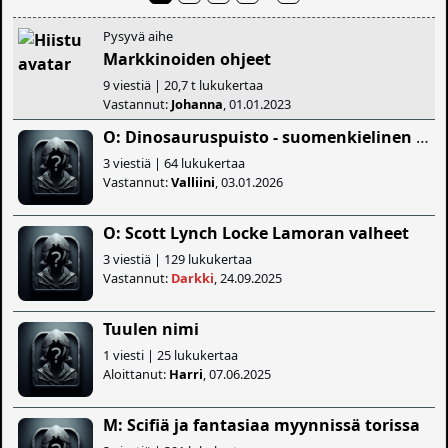
Pysyvä aihe
Markkinoiden ohjeet
9 viestiä | 20,7 t lukukertaa
Vastannut:
Johanna
, 01.01.2023
O: Dinosauruspuisto - suomenkielinen kirja
3 viestiä | 64 lukukertaa
Vastannut:
Valliini
, 03.01.2026
O: Scott Lynch Locke Lamoran valheet
3 viestiä | 129 lukukertaa
Vastannut:
Darkki
, 24.09.2025
Tuulen nimi
1 viesti | 25 lukukertaa
Aloittanut:
Harri
, 07.06.2025
M: Scifiä ja fantasiaa myynnissä torissa