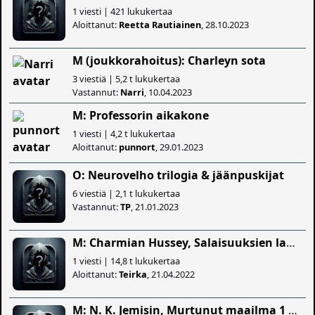
1 viesti | 421 lukukertaa
Aloittanut:
Reetta Rautiainen
, 28.10.2023
M (joukkorahoitus): Charleyn sota
3 viestiä | 5,2 t lukukertaa
Vastannut:
Narri
, 10.04.2023
M: Professorin aikakone
1 viesti | 4,2 t lukukertaa
Aloittanut:
punnort
, 29.01.2023
O: Neurovelho trilogia & jäänpuskijat
6 viestiä | 2,1 t lukukertaa
Vastannut:
TP
, 21.01.2023
M: Charmian Hussey, Salaisuuksien laakso 6e
1 viesti | 14,8 t lukukertaa
Aloittanut:
Teirka
, 21.04.2022
M: N. K. Jemisin, Murtunut maailma 1 viides vuodenaika 10e