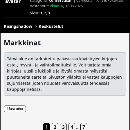
Kategoria:
Konserttisali
| 65 viestiä | 7,1 t lukukertaa
Vastannut:
Pisania
, 07.08.2026
Sivut:
1
,
2
,
3
Risingshadow
Keskustelut
Markkinat
Tämä alue on tarkoitettu pääasiassa käytettyjen kirjojen
osto-, myynti- ja vaihtoilmoituksille. Voit tarjota omia
kirjojasi uusille lukijoille ja löytää omasta hyllystäsi
puuttuneita aarteita. Sivuston ylläpito ei vastaa kauppojen
sujumisesta, joten noudata varovaisuutta tehdessäsi
kauppoja netissä.
Uusi aihe
1
2
3
4
...
7