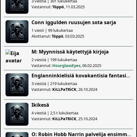
3 viestiä | 301 lukukertaa
Vastannut:
Töppö
, 11.03.2025
Conn iggulden ruusujen sota sarja
1 viesti | 99 lukukertaa
Aloittanut:
Töppö
, 03.03.2025
M: Myynnissä käytettyjä kirjoja
2 viestiä | 199 lukukertaa
Vastannut:
HourglassEyes
, 06.02.2025
Englanninkielisiä kovakantisia fantasiakirjoja
3 viestiä | 219 lukukertaa
Vastannut:
KiLLPaTRiCK
, 26.10.2024
Ikikesä
4 viestiä | 2,5 t lukukertaa
Vastannut:
KiLLPaTRiCK
, 25.10.2024
O: Robin Hobb Narrin palvelija ensimmäinen painos.