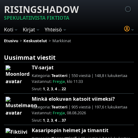
RISINGSHADOW
SPEKULATIIVISTA FIKTIOTA
Koti
Kirjat
Yhteisö
Etusivu
Keskustelut
Markkinat
Uusimmat viestit
TV-sarjat
Kategoria:
Teatteri
| 550 viestiä | 148,8 t lukukertaa
Vastannut:
Freyja
, klo 11:33
Sivut:
1
,
2
,
3
,
4
...
22
Minkä elokuvan katsoit viimeksi?
Kategoria:
Teatteri
| 905 viestiä | 197,6 t lukukertaa
Vastannut:
Freyja
, 08.08.2026
Sivut:
1
,
2
,
3
,
4
...
37
Kasaripopin helmet ja timantit