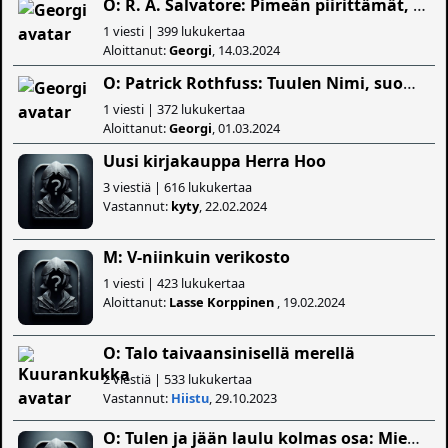
O: R. A. Salvatore: Pimeän piirittämät, suomenkielinen
1 viesti | 399 lukukertaa
Aloittanut:
Georgi
, 14.03.2024
O: Patrick Rothfuss: Tuulen Nimi, suomenkielinen
1 viesti | 372 lukukertaa
Aloittanut:
Georgi
, 01.03.2024
Uusi kirjakauppa Herra Hoo
3 viestiä | 616 lukukertaa
Vastannut:
kyty
, 22.02.2024
M: V-niinkuin verikosto
1 viesti | 423 lukukertaa
Aloittanut:
Lasse Korppinen
, 19.02.2024
O: Talo taivaansinisellä merellä
2 viestiä | 533 lukukertaa
Vastannut:
Hiistu
, 29.10.2023
O: Tulen ja jään laulu kolmas osa: Miekkamyrsky (kovakantinen)