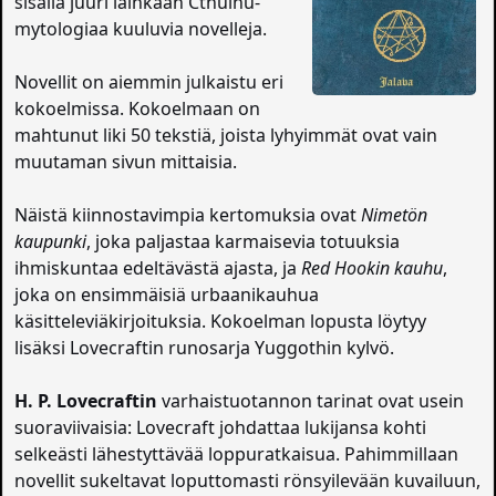
sisällä juuri lainkaan Cthulhu-
mytologiaa kuuluvia novelleja.
Novellit on aiemmin julkaistu eri
kokoelmissa. Kokoelmaan on
mahtunut liki 50 tekstiä, joista lyhyimmät ovat vain
muutaman sivun mittaisia.
Näistä kiinnostavimpia kertomuksia ovat
Nimetön
kaupunki
, joka paljastaa karmaisevia totuuksia
ihmiskuntaa edeltävästä ajasta, ja
Red Hookin kauhu
,
joka on ensimmäisiä urbaanikauhua
käsitteleviäkirjoituksia. Kokoelman lopusta löytyy
lisäksi Lovecraftin runosarja Yuggothin kylvö.
H. P. Lovecraftin
varhaistuotannon tarinat ovat usein
suoraviivaisia: Lovecraft johdattaa lukijansa kohti
selkeästi lähestyttävää loppuratkaisua. Pahimmillaan
novellit sukeltavat loputtomasti rönsyilevään kuvailuun,