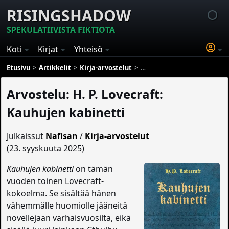
RISINGSHADOW
SPEKULATIIVISTA FIKTIOTA
Koti
Kirjat
Yhteisö
Etusivu
Artikkelit
Kirja-arvostelut
Arvostelu: H. P. Lovecraft: K
Arvostelu: H. P. Lovecraft:
Kauhujen kabinetti
Julkaissut
Nafisan
/
Kirja-arvostelut
(23. syyskuuta 2025)
Kauhujen kabinetti
on tämän
vuoden toinen Lovecraft-
kokoelma. Se sisältää hänen
vähemmälle huomiolle jääneitä
novellejaan varhaisvuosilta, eikä