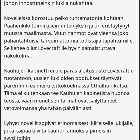
johon innostuneinkin lukija nukahtaa.
Novelleissa korostuu pelko tuntematonta kohtaan.
Päähenkilö toimii useimmiten yksin ja on eristäytynyt
muusta maailmasta. Muut hahmot ovat yleensä joko
pahantahtoisia tai voimattomia todistajia tapahtumille.
Se lienee ollut Lovecraftille hyvin samaistuttava
näkökulma.
Kauhujen kabinetti ei ole paras aloituspiste Lovecraftin
tuotantoon, uusien lukijoiden odotukset täyttyvät
paremmin esimerkiksi kokoelmassa Cthulhun kutsu.
Tämä ei kuitenkaan tee Kauhujen kabinetista huonoa
teosta, vaan monet sen tarinat ovat säilyttäneet
vetovoimansa yhä tähän päivään asti.
Lyhyet novellit sopivat erinomaisesti kiireiselle lukijalle,
joka kaipaa tiiviitä kauhun annoksia pimeisiin
syysiltoihin.