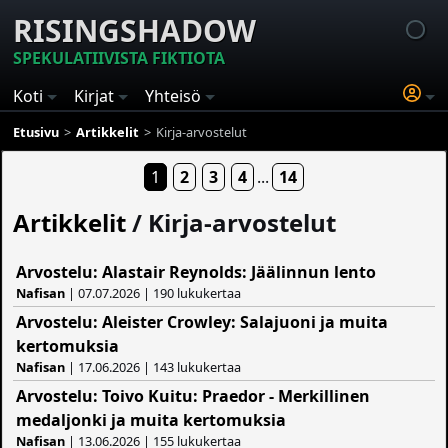
RISINGSHADOW
SPEKULATIIVISTA FIKTIOTA
Koti
Kirjat
Yhteisö
Etusivu
Artikkelit
Kirja-arvostelut
1
2
3
4
...
14
Artikkelit
/ Kirja-arvostelut
Arvostelu: Alastair Reynolds: Jäälinnun lento
Nafisan
| 07.07.2026 | 190 lukukertaa
Arvostelu: Aleister Crowley: Salajuoni ja muita
kertomuksia
Nafisan
| 17.06.2026 | 143 lukukertaa
Arvostelu: Toivo Kuitu: Praedor - Merkillinen
medaljonki ja muita kertomuksia
Nafisan
| 13.06.2026 | 155 lukukertaa