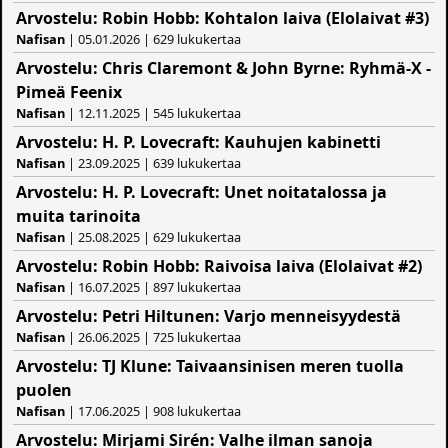
Arvostelu: Robin Hobb: Kohtalon laiva (Elolaivat #3)
Nafisan
| 05.01.2026 | 629 lukukertaa
Arvostelu: Chris Claremont & John Byrne: Ryhmä-X -
Pimeä Feenix
Nafisan
| 12.11.2025 | 545 lukukertaa
Arvostelu: H. P. Lovecraft: Kauhujen kabinetti
Nafisan
| 23.09.2025 | 639 lukukertaa
Arvostelu: H. P. Lovecraft: Unet noitatalossa ja
muita tarinoita
Nafisan
| 25.08.2025 | 629 lukukertaa
Arvostelu: Robin Hobb: Raivoisa laiva (Elolaivat #2)
Nafisan
| 16.07.2025 | 897 lukukertaa
Arvostelu: Petri Hiltunen: Varjo menneisyydestä
Nafisan
| 26.06.2025 | 725 lukukertaa
Arvostelu: TJ Klune: Taivaansinisen meren tuolla
puolen
Nafisan
| 17.06.2025 | 908 lukukertaa
Arvostelu: Mirjami Sirén: Valhe ilman sanoja