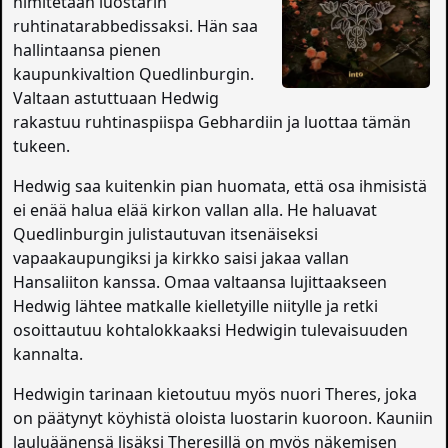
nimitetään luostarin
ruhtinatarabbedissaksi. Hän saa
hallintaansa pienen
kaupunkivaltion Quedlinburgin.
Valtaan astuttuaan Hedwig
rakastuu ruhtinaspiispa Gebhardiin ja luottaa tämän
tukeen.
Hedwig saa kuitenkin pian huomata, että osa ihmisistä
ei enää halua elää kirkon vallan alla. He haluavat
Quedlinburgin julistautuvan itsenäiseksi
vapaakaupungiksi ja kirkko saisi jakaa vallan
Hansaliiton kanssa. Omaa valtaansa lujittaakseen
Hedwig lähtee matkalle kielletyille niitylle ja retki
osoittautuu kohtalokkaaksi Hedwigin tulevaisuuden
kannalta.
Hedwigin tarinaan kietoutuu myös nuori Theres, joka
on päätynyt köyhistä oloista luostarin kuoroon. Kauniin
lauluäänensä lisäksi Theresillä on myös näkemisen