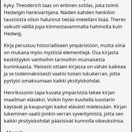
kyky. Theoderich taas on entinen sotilas, joka toimii
Hedwigin henkivartijana. Näiden kahden henkilön
taustoista olisin halunnut tietää mielelläni lisää. Theres
vaikutti välillä jopa kiinnostavammalta hahmolta kuin
Hedwig.
Kirja perustuu historialliseen ympäristöön, mutta siinä
on mukana myös mystisiä elementtejä. Osa kirjasta
keskittyykin vanhoihin tarinoihin muinaisesta
kuninkaasta. Yleisesti ottaen kirjassa on vähän kaikkea
ja se todennäköisesti vaatisi toisen lukukerran, jotta
pystyisi omaksumaan kaikki yksityiskohdat.
Henrikssonin tapa kuvata ympäristöä tekee kirjan
maailman eläväksi. Voikin hyvin kuvitella luostarin
käytävät ja kaupungin kadut elävästi mielessään. Kirjan
lukeminen vaatii jonkin verran syventymistä, jotta sen
kaikki yksityiskohdat pääsisivät kunnolla oikeuksiinsa.