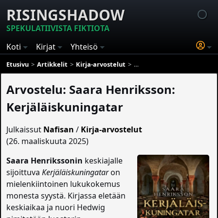
RISINGSHADOW
SPEKULATIIVISTA FIKTIOTA
Koti
Kirjat
Yhteisö
Etusivu
Artikkelit
Kirja-arvostelut
Arvostelu: Saara Henriksson:
Arvostelu: Saara Henriksson:
Kerjäläiskuningatar
Julkaissut
Nafisan
/
Kirja-arvostelut
(26. maaliskuuta 2025)
Saara Henrikssonin
keskiajalle
sijoittuva
Kerjäläiskuningatar
on
mielenkiintoinen lukukokemus
monesta syystä. Kirjassa eletään
keskiaikaa ja nuori Hedwig