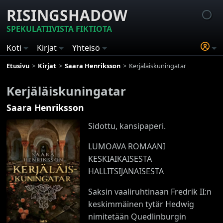
RISINGSHADOW
SPEKULATIIVISTA FIKTIOTA
Koti
Kirjat
Yhteisö
Etusivu
Kirjat
Saara Henriksson
Kerjäläiskuningatar
Kerjäläiskuningatar
Saara Henriksson
Sidottu, kansipaperi.
LUMOAVA ROMAANI
KESKIAIKAISESTA
HALLITSIJANAISESTA
Saksin vaaliruhtinaan Fredrik II:n
keskimmäinen tytär Hedwig
nimitetään Quedlinburgin