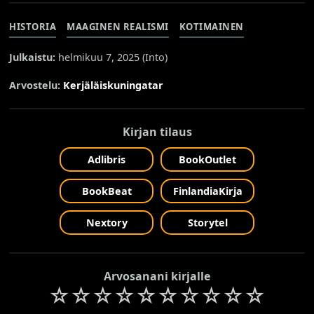
HISTORIA
MAAGINEN REALISMI
KOTIMAINEN
Julkaistu:
helmikuu 7, 2025 (
Into
)
Arvostelu:
Kerjäläiskuningatar
Kirjan tilaus
Adlibris
BookOutlet
BookBeat
FinlandiaKirja
Nextory
Storytel
Arvosanani kirjalle
☆
☆
☆
☆
☆
☆
☆
☆
☆
☆