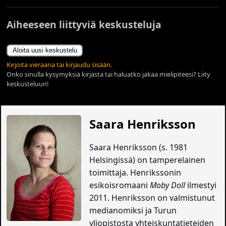
Aiheeseen liittyviä keskusteluja
Aloita uusi keskustelu
Kirjoita vieraana tai kirjaudu sisään.
Onko sinulla kysymyksiä kirjasta tai haluatko jakaa mielipiteesi? Liity
keskusteluun!
Saara Henriksson
Saara Henriksson (s. 1981
Helsingissä) on tamperelainen
toimittaja. Henrikssonin
esikoisromaani
Moby Doll
ilmestyi
2011. Henriksson on valmistunut
medianomiksi ja Turun
yliopistosta yhteiskuntatieteiden