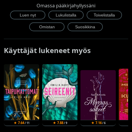
Omassa pääkirjahyllyssäni
Käyttäjät lukeneet myös
★ 7.64
★ 7.88
★ 7.16
★
/ 11
/ 9
/ 6