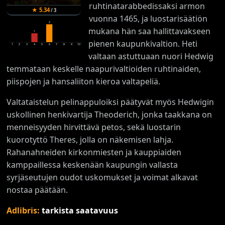
ruhtinatarabbedissaksi armon
★
5.34
/
3
vuonna 1465, ja luostarisäätiön
2
mukana hän saa hallittavakseen
1
pienen kaupunkivaltion. Heti
1
2
3
4
5
6
7
8
9
10
valtaan astuttuaan nuori Hedwig
temmataan keskelle naapurivaltioiden ruhtinaiden,
piispojen ja hansaliiton kieroa valtapeliä.
Valtataistelun pelinappuloiksi päätyvät myös Hedwigin
uskollinen henkivartija Theoderich, jonka taakkana on
menneisyyden hirvittävä petos, sekä luostarin
kuorotyttö Theres, jolla on näkemisen lahja.
Rahanahneiden kirkonmiesten ja kauppiaiden
kamppaillessa keskenään kaupungin vallasta
syrjäseutujen oudot uskomukset ja voimat alkavat
nostaa päätään.
Adlibris:
tarkista saatavuus