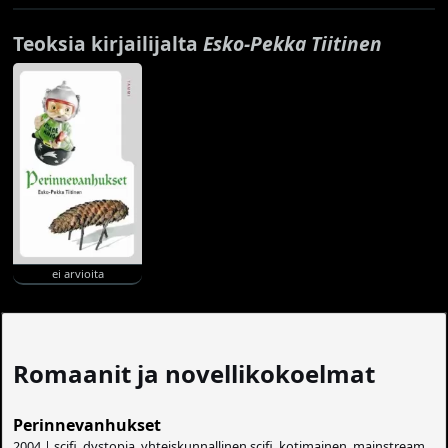
Teoksia kirjailijalta
Esko-Pekka Tiitinen
ei arvioita
Romaanit ja novellikokoelmat
Perinnevanhukset
2004 | scifi, dystopia, yhteiskunnallinen scifi, kotimainen, mainstream