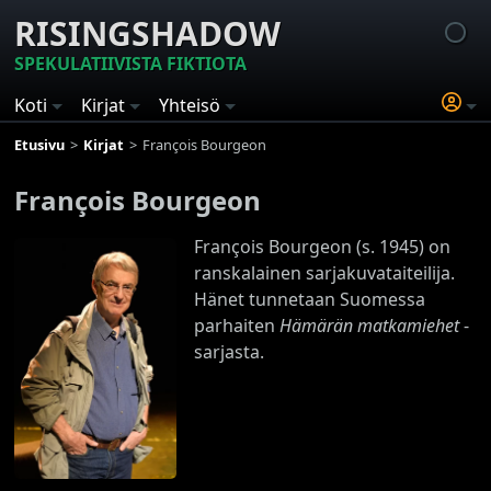
RISINGSHADOW
SPEKULATIIVISTA FIKTIOTA
Koti
Kirjat
Yhteisö
Etusivu
Kirjat
François Bourgeon
François Bourgeon
François Bourgeon (s. 1945) on
ranskalainen sarjakuvataiteilija.
Hänet tunnetaan Suomessa
parhaiten
Hämärän matkamiehet
-
sarjasta.