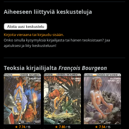
Aiheeseen liittyviä keskusteluja
Aloita uusi keskustelu
Kirjoita vieraana tai kirjaudu sisään.
Onko sinulla kysymyksiä kirjailijasta tai hänen teoksistaan? Jaa
ajatuksesi ja liity keskusteluun!
Teoksia kirjailijalta
François Bourgeon
★ 7.74
★ 7.80
★ 7.54
/ 15
/ 15
/ 15