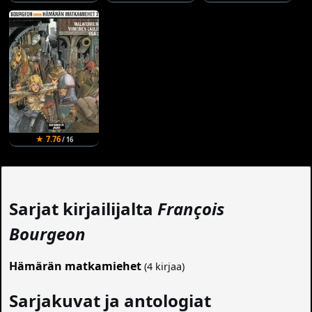
★ 7.76
/ 16
Sarjat kirjailijalta
François
Bourgeon
Hämärän matkamiehet
(4 kirjaa)
Sarjakuvat ja antologiat