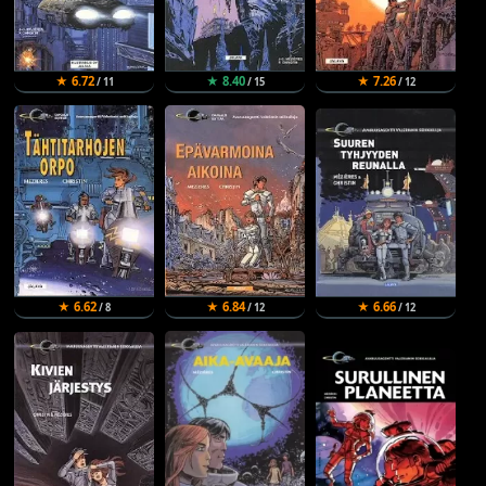
★ 6.72
★ 8.40
★ 7.26
/ 11
/ 15
/ 12
★ 6.62
★ 6.84
★ 6.66
/ 8
/ 12
/ 12