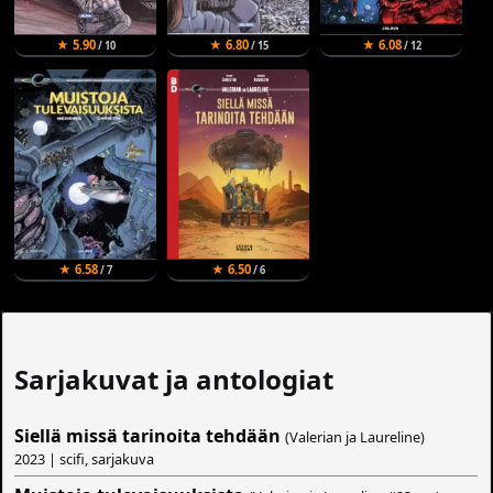
★ 5.90
★ 6.80
★ 6.08
/ 10
/ 15
/ 12
★ 6.58
★ 6.50
/ 7
/ 6
Sarjakuvat ja antologiat
Siellä missä tarinoita tehdään
(Valerian ja Laureline)
2023 | scifi, sarjakuva