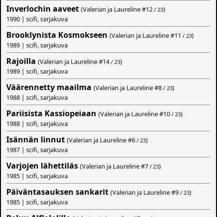
Inverlochin aaveet
(Valerian ja Laureline #
12
)
/ 23
1990 | scifi, sarjakuva
Brooklynista Kosmokseen
(Valerian ja Laureline #
11
)
/ 23
1989 | scifi, sarjakuva
Rajoilla
(Valerian ja Laureline #
14
)
/ 23
1989 | scifi, sarjakuva
Väärennetty maailma
(Valerian ja Laureline #
8
)
/ 23
1988 | scifi, sarjakuva
Pariisista Kassiopeiaan
(Valerian ja Laureline #
10
)
/ 23
1988 | scifi, sarjakuva
Isännän linnut
(Valerian ja Laureline #
6
)
/ 23
1987 | scifi, sarjakuva
Varjojen lähettiläs
(Valerian ja Laureline #
7
)
/ 23
1985 | scifi, sarjakuva
Päiväntasauksen sankarit
(Valerian ja Laureline #
9
)
/ 23
1985 | scifi, sarjakuva