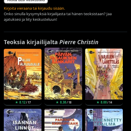
Kirjoita vieraana tai kirjaudu sisään.
Onko sinulla kysymyksiä kirjailijasta tai hänen teoksistaan? Jaa
ajatuksesi ja liity keskusteluun!
Teoksia kirjailijalta
Pierre Christin
★ 8.12
★ 8.38
★ 8.00
/ 17
/ 18
/ 14