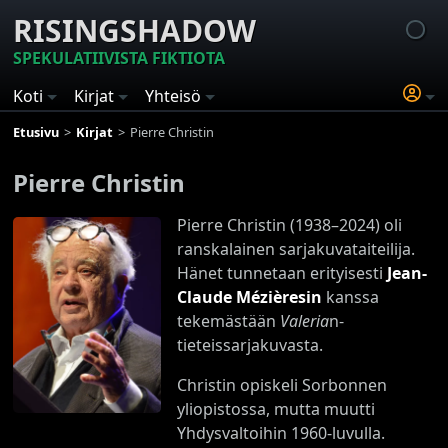
RISINGSHADOW
SPEKULATIIVISTA FIKTIOTA
Koti
Kirjat
Yhteisö
Etusivu
Kirjat
Pierre Christin
Pierre Christin
Pierre Christin (1938–2024) oli
ranskalainen sarjakuvataiteilija.
Hänet tunnetaan erityisesti
Jean-
Claude Mézièresin
kanssa
tekemästään
Valeria
n-
tieteissarjakuvasta.
Christin opiskeli Sorbonnen
yliopistossa, mutta muutti
Yhdysvaltoihin 1960-luvulla.