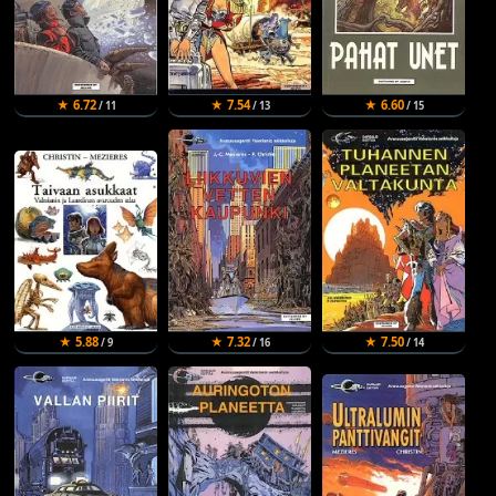
★ 6.72
★ 7.54
★ 6.60
/ 11
/ 13
/ 15
★ 5.88
★ 7.32
★ 7.50
/ 9
/ 16
/ 14