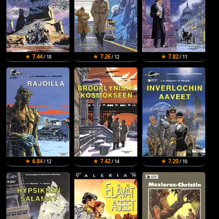
★ 7.44
★ 7.26
★ 7.82
/ 18
/ 12
/ 11
★ 6.84
★ 7.42
★ 7.20
/ 12
/ 14
/ 10