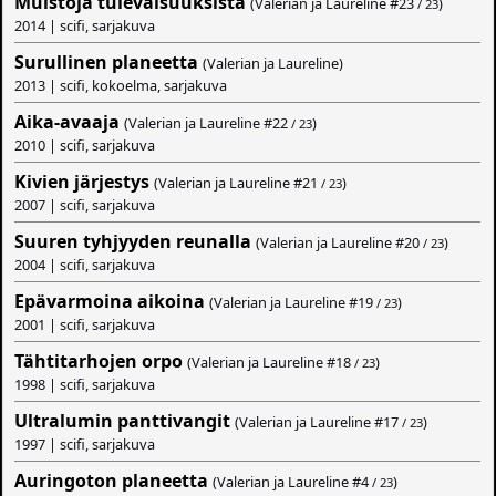
Muistoja tulevaisuuksista
(Valerian ja Laureline #
23
)
/ 23
2014 | scifi, sarjakuva
Surullinen planeetta
(Valerian ja Laureline)
2013 | scifi, kokoelma, sarjakuva
Aika-avaaja
(Valerian ja Laureline #
22
)
/ 23
2010 | scifi, sarjakuva
Kivien järjestys
(Valerian ja Laureline #
21
)
/ 23
2007 | scifi, sarjakuva
Suuren tyhjyyden reunalla
(Valerian ja Laureline #
20
)
/ 23
2004 | scifi, sarjakuva
Epävarmoina aikoina
(Valerian ja Laureline #
19
)
/ 23
2001 | scifi, sarjakuva
Tähtitarhojen orpo
(Valerian ja Laureline #
18
)
/ 23
1998 | scifi, sarjakuva
Ultralumin panttivangit
(Valerian ja Laureline #
17
)
/ 23
1997 | scifi, sarjakuva
Auringoton planeetta
(Valerian ja Laureline #
4
)
/ 23