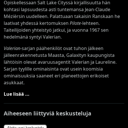
Opiskellessaan Salt Lake Cityssä kirjallisuutta hän
kohtasi lapsuudesta asti tuntemansa Jean-Claude
Mézièrsin uudelleen. Palattuaan takaisin Ranskaan he
laativat yhdessä kertomuksen
Pilote
-lehteen.
Taiteilijoiden yhteistyö jatkui, ja vuonna 1967 sen
hedelmänä syntyi Valerian.
Valerian
-sarjan päähenkilöt ovat tuhon jälkeen
jälleenrakennetusta Maasta, Galaxityn kaupungista
lähtöisin olevat avaruusagentit Valerian ja Laureline.
Sarjan tyylille ominaisinta ovat usein koomisia
ominaisuuksia saaneet eri planeettojen erikoiset
asukkaat.
Lue lisää ...
Aiheeseen liittyviä keskusteluja
Aloita uusi keskustelu