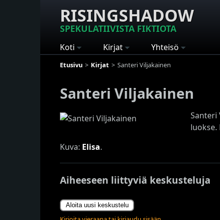
RISINGSHADOW
SPEKULATIIVISTA FIKTIOTA
Koti
Kirjat
Yhteisö
Etusivu
Kirjat
Santeri Viljakainen
Santeri Viljakainen
Santeri
luokse. 
Kuva:
Elisa
.
Aiheeseen liittyviä keskusteluja
Aloita uusi keskustelu
Kirjoita vieraana tai kirjaudu sisään.