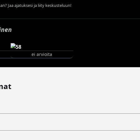
an? Jaa ajatuksesi ja liity keskusteluun!
ainen
ei arvioita
mat