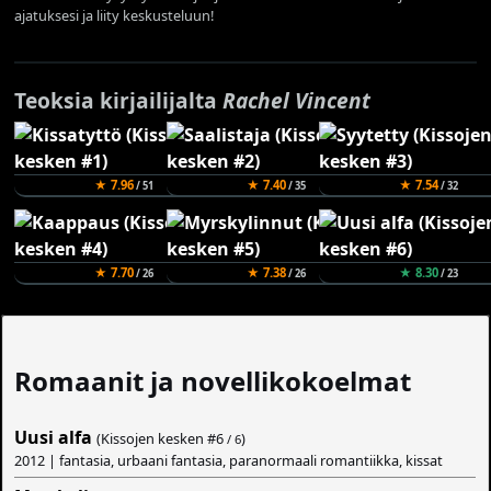
ajatuksesi ja liity keskusteluun!
Teoksia kirjailijalta
Rachel Vincent
★ 7.96
★ 7.40
★ 7.54
/ 51
/ 35
/ 32
★ 7.70
★ 7.38
★ 8.30
/ 26
/ 26
/ 23
Romaanit ja novellikokoelmat
Uusi alfa
(Kissojen kesken #
6
)
/ 6
2012 | fantasia, urbaani fantasia, paranormaali romantiikka, kissat