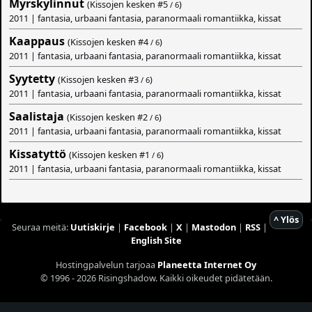
Myrskylinnut
(Kissojen kesken #
5
)
/ 6
2011 | fantasia, urbaani fantasia, paranormaali romantiikka, kissat
Kaappaus
(Kissojen kesken #
4
)
/ 6
2011 | fantasia, urbaani fantasia, paranormaali romantiikka, kissat
Syytetty
(Kissojen kesken #
3
)
/ 6
2011 | fantasia, urbaani fantasia, paranormaali romantiikka, kissat
Saalistaja
(Kissojen kesken #
2
)
/ 6
2011 | fantasia, urbaani fantasia, paranormaali romantiikka, kissat
Kissatyttö
(Kissojen kesken #
1
)
/ 6
2011 | fantasia, urbaani fantasia, paranormaali romantiikka, kissat
^ Ylös
Seuraa meitä:
Uutiskirje
|
Facebook
|
X
|
Mastodon
|
RSS
|
English Site
Hostingpalvelun tarjoaa
Planeetta Internet Oy
© 1996 - 2026 Risingshadow. Kaikki oikeudet pidätetään.