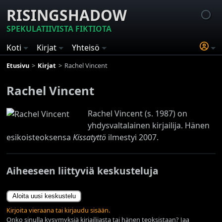
RISINGSHADOW
SPEKULATIIVISTA FIKTIOTA
Koti
Kirjat
Yhteisö
Etusivu
Kirjat
Rachel Vincent
Rachel Vincent
Rachel Vincent (s. 1987) on
yhdysvaltalainen kirjailija. Hänen
esikoisteoksensa
Kissatyttö
ilmestyi 2007.
Aiheeseen liittyviä keskusteluja
Aloita uusi keskustelu
Kirjoita vieraana tai kirjaudu sisään.
Onko sinulla kysymyksiä kirjailijasta tai hänen teoksistaan? Jaa