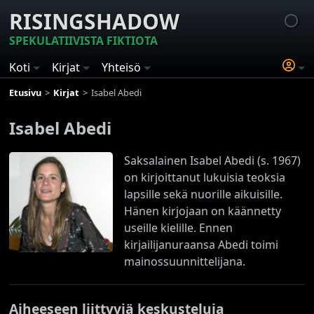
RISINGSHADOW
SPEKULATIIVISTA FIKTIOTA
Koti
Kirjat
Yhteisö
Etusivu
Kirjat
Isabel Abedi
Isabel Abedi
Saksalainen Isabel Abedi (s. 1967)
on kirjoittanut lukuisia teoksia
lapsille sekä nuorille aikuisille.
Hänen kirjojaan on käännetty
useille kielille. Ennen
kirjailijanuraansa Abedi toimi
mainossuunnittelijana.
Aiheeseen liittyviä keskusteluja