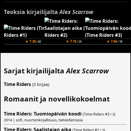
Teoksia kirjailijalta
Alex Scarrow
★ 7.30
★ 7.76
★ 7.66
/ 60
/ 25
/ 18
Sarjat kirjailijalta
Alex Scarrow
Time Riders
(3 kirjaa)
Romaanit ja novellikokoelmat
Time Riders: Tuomiopäivän koodi
(Time Riders #
3
)
/ 3
2014 | scifi, nuortenkirjallisuus, tieteisfantasia
Time Riders: Saalistajan aika
(Time Riders #
2
)
/ 3