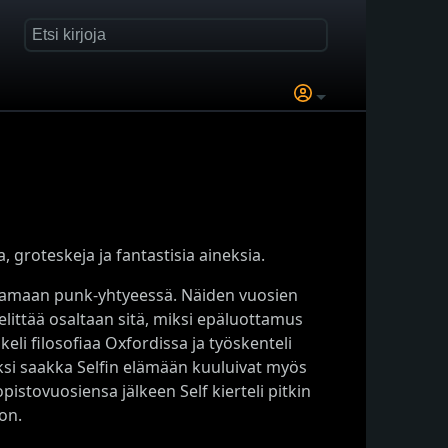
sia, groteskeja ja fantastisia aineksia.
aulamaan punk-yhtyeessä. Näiden vuosien
littää osaltaan sitä, miksi epäluottamus
eli filosofiaa Oxfordissa ja työskenteli
eksi saakka Selfin elämään kuuluivat myös
istovuosiensa jälkeen Self kierteli pitkin
on.