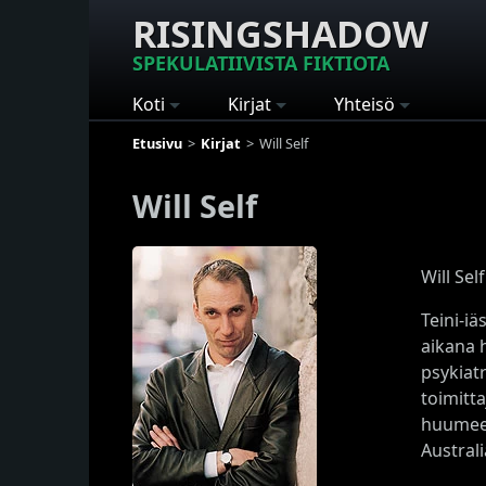
RISINGSHADOW
SPEKULATIIVISTA FIKTIOTA
Koti
Kirjat
Yhteisö
Etusivu
Kirjat
Will Self
Will Self
Will Sel
Teini-i
aikana 
psykiatr
toimitt
huumeet
Australi