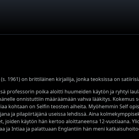
f (s. 1961) on brittiläinen kirjailija, jonka teoksissa on satiiri
ässä professorin poika aloitti huumeiden käytön ja ryhtyi l
hänelle onnistuttiin määräämään vahva lääkitys. Kokemus se
iaa kohtaan on Selfin teosten aiheita. Myöhemmin Self opisk
ajana ja pilapiirtäjänä useissa lehdissä. Aina kolmekymppis
, joiden käytön hän kertoo aloittaneensa 12-vuotiaana. Yliop
aa ja Intiaa ja palattuaan Englantiin hän meni katkaisuhoito