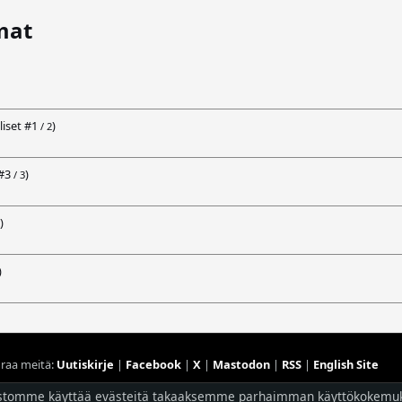
mat
iset #
1
)
/ 2
#
3
)
/ 3
)
)
raa meitä:
Uutiskirje
|
Facebook
|
X
|
Mastodon
|
RSS
|
English Site
Hostingpalvelun tarjoaa
Planeetta Internet Oy
stomme käyttää evästeitä takaaksemme parhaimman käyttökokemu