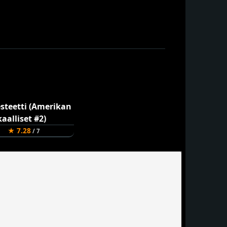
★ 7.28
/ 7