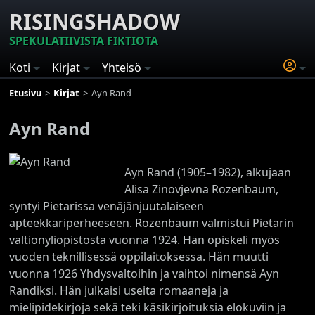
RISINGSHADOW
SPEKULATIIVISTA FIKTIOTA
Koti
Kirjat
Yhteisö
Etusivu
Kirjat
Ayn Rand
Ayn Rand
Ayn Rand (1905–1982), alkujaan
Alisa Zinovjevna Rozenbaum,
syntyi Pietarissa venäjänjuutalaiseen
apteekkariperheeseen. Rozenbaum valmistui Pietarin
valtionyliopistosta vuonna 1924. Hän opiskeli myös
vuoden teknillisessä oppilaitoksessa. Hän muutti
vuonna 1926 Yhdysvaltoihin ja vaihtoi nimensä Ayn
Randiksi. Hän julkaisi useita romaaneja ja
mielipidekirjoja sekä teki käsikirjoituksia elokuviin ja