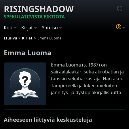
RISINGSHADOW
SPEKULATIIVISTA FIKTIOTA
Koti
Kirjat
Yhteisö
Etusivu
Kirjat
Emma Luoma
Emma Luoma
Emma Luoma (s. 1987) on
sairaalalääkäri sekä akrobatian ja
tanssin sekaharrastaja. Hän asuu
Tampereella ja lukee mieluiten
jännitys- ja dystopiakirjallisuutta.
Aiheeseen liittyviä keskusteluja