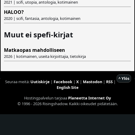
2021 | scifi, utopia, antologia, kotimainen
HALOO?
2020 | scifi, fantasia, antologia, kotimainen
Muut ei spefi-kirjat
Matkaopas mahdolliseen
2026 | kotimainen, useita kirjoittajia, tietokirja
^ Ylös
Seuraa meitä:
Uutiskirje
|
Facebook
|
X
|
Mastodon
|
RSS
|
English Site
Hostingpalvelun tarjoaa
Planeetta Internet Oy
© 1996 - 2026 Risingshadow. Kaikki oikeudet pidätetään.