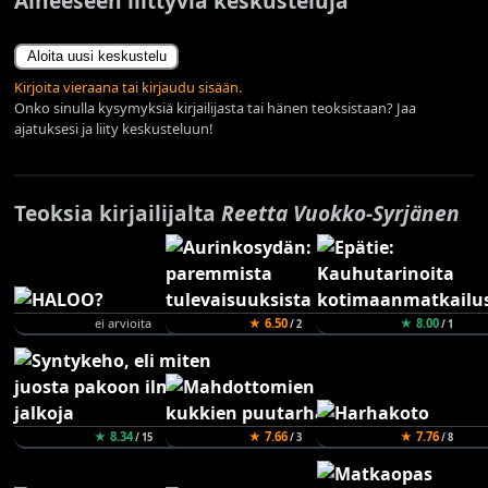
Aiheeseen liittyviä keskusteluja
Aloita uusi keskustelu
Kirjoita vieraana tai kirjaudu sisään.
Onko sinulla kysymyksiä kirjailijasta tai hänen teoksistaan? Jaa
ajatuksesi ja liity keskusteluun!
Teoksia kirjailijalta
Reetta Vuokko-Syrjänen
ei arvioita
★ 6.50
★ 8.00
/ 2
/ 1
★ 8.34
★ 7.66
★ 7.76
/ 15
/ 3
/ 8