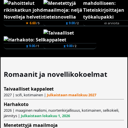
★ 6.60
⧗ 9.00
ei arvioita
/ 5
/ 2
⧗ 9.00
⧗ 9.00
/ 1
/ 2
Romaanit ja novellikokoelmat
Taivaalliset kappaleet
2027 | scifi, kotimainen |
Julkaistaan maaliskuu 2027
Harhakoto
2026 | maaginen realismi, nuortenkirjallisuus, kotimainen, selkokieli,
jännitys |
Julkaistaan lokakuu 1, 2026
Menetettyjä maailmoja