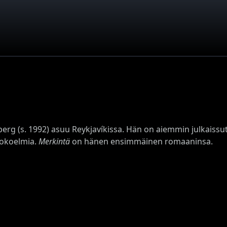
berg (s. 1992) asuu Reykjavíkissa. Hän on aiemmin julkaissut k
kokoelmia.
Merkintä
on hänen ensimmäinen romaaninsa.