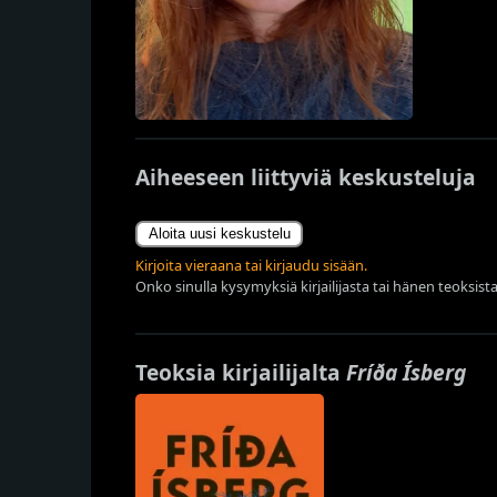
Aiheeseen liittyviä keskusteluja
Aloita uusi keskustelu
Kirjoita vieraana tai kirjaudu sisään.
Onko sinulla kysymyksiä kirjailijasta tai hänen teoksista
Teoksia kirjailijalta
Fríða Ísberg