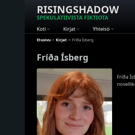
RISINGSHADOW
SPEKULATIIVISTA FIKTIOTA
Koti
Kirjat
Yhteisö
Etusivu
Kirjat
Fríða Ísberg
Fríða Ísberg
Fríða Ís
novelli