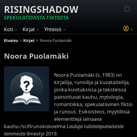
RISINGSHADOW
SPEKULATIIVISTA FIKTIOTA
Koti
Kirjat
Yhteisö
Etusivu
Kirjat
Noora Puolamäki
Noora Puolamäki
Noora Puolamäki (s. 1983) on
kirjailija, runoilija ja kuvataiteilija,
jonka kuvituksissa ja teksteissä
painottuvat kauhu, mytologia,
romantiikka, spekulatiivinen fiktio
ja runous. Esikoisteos, myytillisiä
elementtejä lainaava
kauhu-/scifirunokokoelma
Lauluja rubiininpunaisesta
lammesta
ilmestyi 2019.